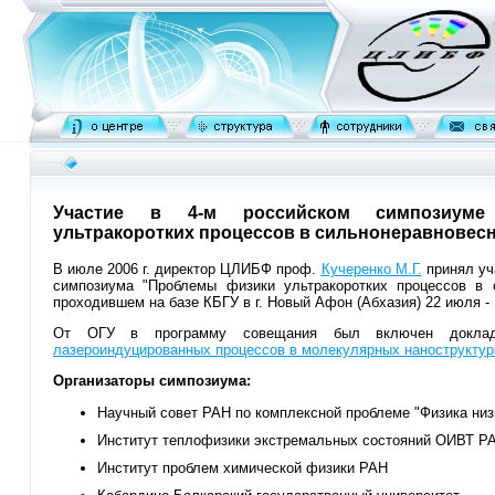
Участие в 4-м российском симпозиуме
ультракоротких процессов в сильнонеравновес
В июле 2006 г. директор ЦЛИБФ проф.
Кучеренко М.Г.
принял уча
симпозиума "Проблемы физики ультракоротких процессов в 
проходившем на базе КБГУ в г. Новый Афон (Абхазия) 22 июля - 1
От ОГУ в программу совещания был включен докла
лазероиндуцированных процессов в молекулярных наноструктур
Организаторы симпозиума:
Научный совет РАН по комплексной проблеме "Физика ни
Институт теплофизики экстремальных состояний ОИВТ Р
Институт проблем химической физики РАН