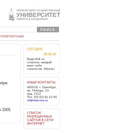
ТОРЕПОРТАЖИ
СЕГОДНЯ
08.08.26
Видя бой со
стороны, каждый
мнит себя
стратегом. /Неизв./
НАШИ КОНТАКТЫ
ября
460018, г. Оренбург,
пр. Победы, 13,
ауд. 1312
Тел. (35-32) 91-21-95
cit@mail.osu.ru
я 2005
СПИСОК
РАЗРЕШЕННЫХ
САЙТОВ В СЕТИ
ИНТЕРНЕТ