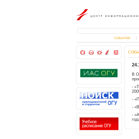
Центр информационных технолог
СОБЫТИЯ
Сделать
На
Добавить
Пишите
RSS
СОБ
стартовой
главную
в
нам
страницу
избранное
24.
В О
про
- «
200
- «
- «
- «
год