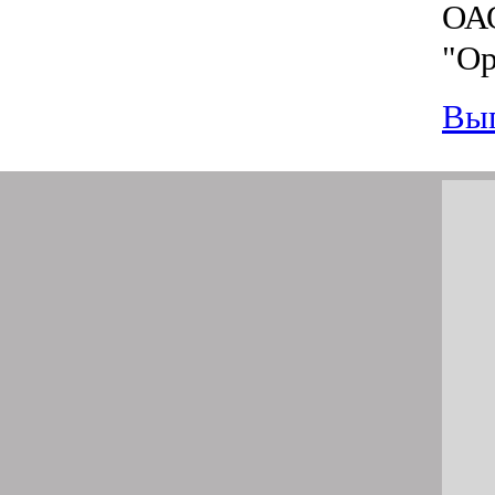
ОАО
"Ор
Вып