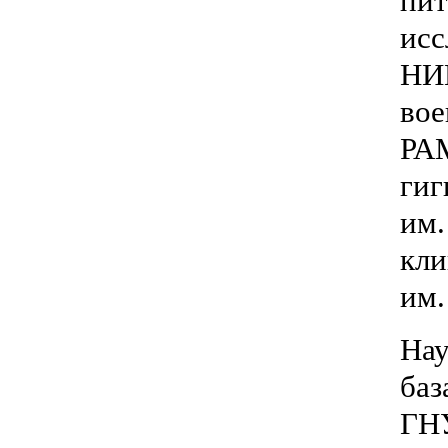
пит
исс
НИ
вое
РАМ
ги
им.
кли
им.
Нау
баз
ГН