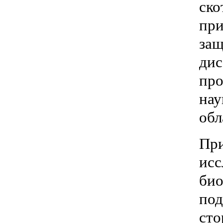
ско
при
защ
дис
про
нау
обл
При
исс
био
под
сто