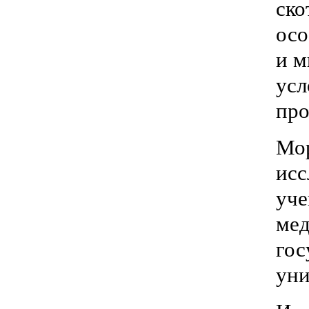
ско
осо
и м
усл
про
Мор
исс
уче
мед
гос
уни