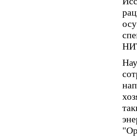
Исс
рац
осу
спе
НИ
Нау
сот
нап
хоз
так
эне
"Ор