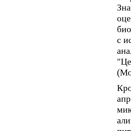
Зна
оце
био
с и
ана
"Це
(Мо
Кро
апр
мик
али