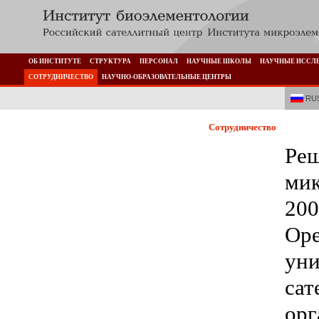
ОБ ИНСТИТУТЕ
СТРУКТУРА
ПЕРСОНАЛ
НАУЧНЫЕ ШКОЛЫ
НАУЧНЫЕ ИССЛ
СОТРУДНИЧЕСТВО
НАУЧНО-ОБРАЗОВАТЕЛЬНЫЕ ЦЕНТРЫ
RU
Сотрудничество
Реш
мик
200
Оре
уни
сат
орг