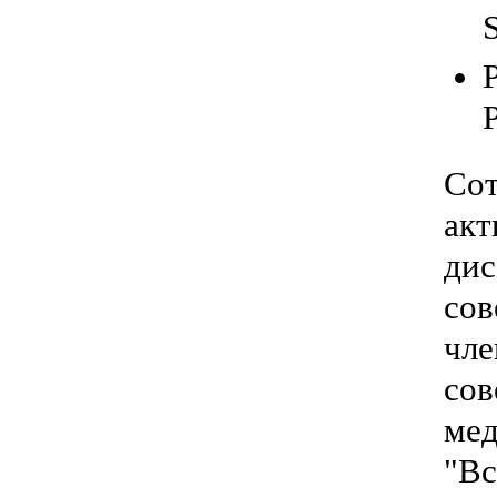
S
P
Сот
акт
дис
сов
чле
сов
мед
"Вс