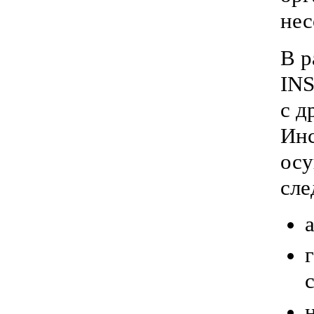
нес
В 
IN
с д
Инс
осу
сле