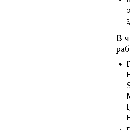
В ч
раб
P
I
B