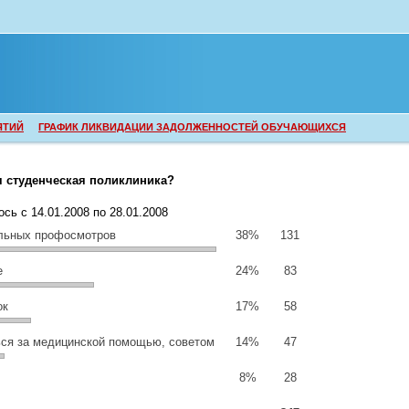
ЯТИЙ
ГРАФИК ЛИКВИДАЦИИ ЗАДОЛЖЕННОСТЕЙ ОБУЧАЮЩИХСЯ
я студенческая поликлиника?
ось с
14.01.2008
по 28.01.2008
льных профосмотров
38%
131
е
24%
83
ок
17%
58
ься за медицинской помощью, советом
14%
47
8%
28