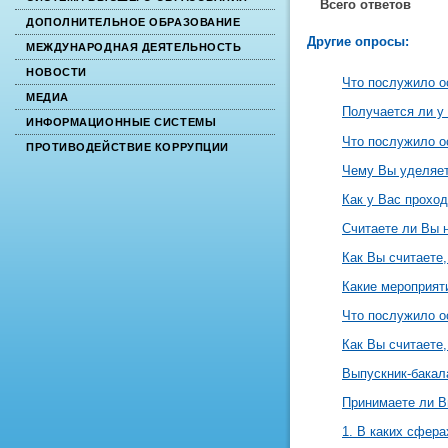
Всего ответов
ДОПОЛНИТЕЛЬНОЕ ОБРАЗОВАНИЕ
Другие опросы:
МЕЖДУНАРОДНАЯ ДЕЯТЕЛЬНОСТЬ
НОВОСТИ
Что послужило о
МЕДИА
Получается ли у
ИНФОРМАЦИОННЫЕ СИСТЕМЫ
Что послужило о
ПРОТИВОДЕЙСТВИЕ КОРРУПЦИИ
Чему Вы уделяет
Как у Вас проход
Считаете ли Вы 
Как Вы считаете,
Какие мероприят
Что послужило о
Как Вы считаете
Выпускник-бакал
Принимаете ли В
1. В каких сфер