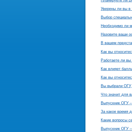
Планируете ли В
Уверены ли вы в
Выбор специальн
Необходимо ли м
Назовите ваши о
В вашем представ
Как вы относитес
Работаете ли вы
Как влияет балл
Как вы относите
Вы выбрали ОГУ,
Что значит для в
Выпускник ОГУ – 
За какое время 
Какие вопросы с
Выпускник ОГУ —