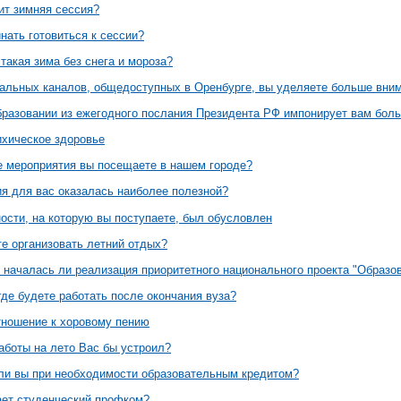
ит зимняя сессия?
нать готовиться к сессии?
такая зима без снега и мороза?
альных каналов, общедоступных в Оренбурге, вы уделяете больше вни
образовании из ежегодного послания Президента РФ импонирует вам бол
ихическое здоровье
е мероприятия вы посещаете в нашем городе?
я для вас оказалась наиболее полезной?
ости, на которую вы поступаете, был обусловлен
те организовать летний отдых?
, началась ли реализация приоритетного национального проекта "Образо
де будете работать после окончания вуза?
тношение к хоровому пению
аботы на лето Вас бы устроил?
ли вы при необходимости образовательным кредитом?
ает студенческий профком?