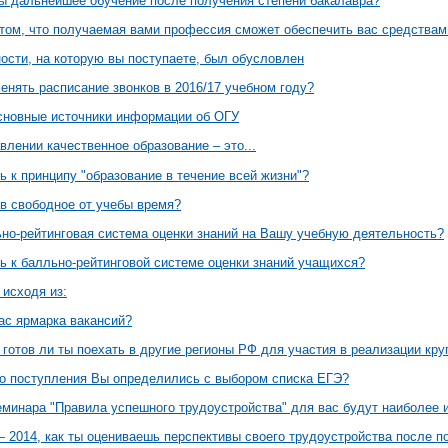
ы дальнейшее обучение после получения степени бакалавра?
 том, что получаемая вами профессия сможет обеспечить вас средствам
ости, на которую вы поступаете, был обусловлен
енять расписание звонков в 2016/17 учебном году?
сновные источники информации об ОГУ
лении качественное образование – это...
ь к принципу "образование в течение всей жизни"?
 в свободное от учебы время?
ьно-рейтинговая система оценки знаний на Вашу учебную деятельность?
сь к балльно-рейтинговой системе оценки знаний учащихся?
 исходя из:
ас ярмарка вакансий?
готов ли ты поехать в другие регионы РФ для участия в реализации кр
до поступления Вы определились с выбором списка ЕГЭ?
еминара "Правила успешного трудоустройства" для вас будут наиболее 
 2014, как ты оцениваешь перспективы своего трудоустройства после 