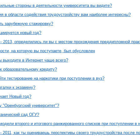
сильные стороны в деятельности университета вы видите?
ия в области содействия трудоустройству вам наиболее интересны?
ть зарубежную стажировку?
циируется новый год?
– 2013, определились ли вы с местом прохождения преддипломной прак
ости, на которую вы поступаете, был обусловлен
ы выходите в Интернет чаще всего?
к образовательному кредиту?
ти тестирование на наркотики при поступлении в вуз?
ргалки к экзамену?
ачает Новый год?
у "Оренбургский университет"?
анический сад ОГУ?
модели второго и итогового ранжированного списков при поступлении в 
 2011, как ты оцениваешь перспективы своего трудоустройства после 