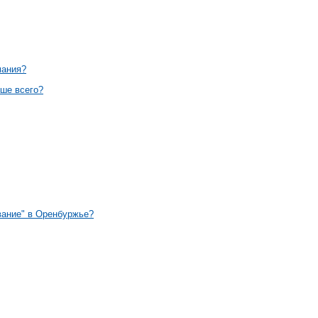
мания?
ьше всего?
вание" в Оренбуржье?