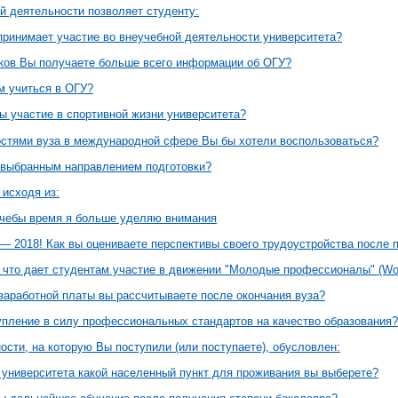
й деятельности позволяет студенту:
принимает участие во внеучебной деятельности университета?
иков Вы получаете больше всего информации об ОГУ?
м учиться в ОГУ?
ы участие в спортивной жизни университета?
стями вуза в международной сфере Вы бы хотели воспользоваться?
выбранным направлением подготовки?
 исходя из:
учебы время я больше уделяю внимания
— 2018! Как вы оцениваете перспективы своего трудоустройства после
 что дает студентам участие в движении "Молодые профессионалы" (Worl
 заработной платы вы рассчитываете после окончания вуза?
упление в силу профессиональных стандартов на качество образования?
сти, на которую Вы поступили (или поступаете), обусловлен:
 университета какой населенный пункт для проживания вы выберете?