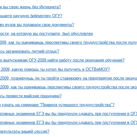
и вы свою жизнь без Интернета?
ещаете научную библиотеку ОГУ?
тво вузов вы подавали свои документы?
ости, на которую вы поступаете, был обусловлен
009, как ты оцениваешь перспективы своего трудоустройства после пол
есь организовать летний отдых?
о выпускникам ОГУ-2009 найти работу после окончания обучения?
 2009, какую помощь ты хотел бы получить в ОСТВиМОУ?
2009, планируешь ли ты пройти стажировку на предприятии после оконч
2009, как ты оцениваешь перспективы своего трудоустройства после око
есь провести майские праздники?
и узнать на семинаре "Правила успешного трудоустройства"?
нативных экзаменов ЕГЭ вы бы предпочли сдавать при поступлении в ОГ
нативных экзаменов ЕГЭ вы бы предпочли сдавать при поступлении в ОГ
результаты вашей сессии?