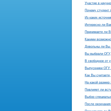
Участие в научно
Почему студент 
Из каких источн
Интересно ли Ва
Принимаете ли В
Какими возможно
Довольны ли Вы 
Вы выбрали ОГУ,
В свободное от 
Выпускники ОГУ 
Как Вы считаете,
На какой размер
Повлияет ли вст
Выбор специально
После окончания