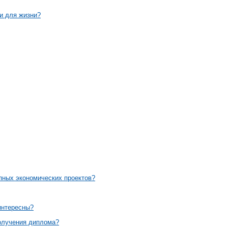
и для жизни?
упных экономических проектов?
интересны?
получения диплома?