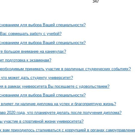
347
снованием для выбора Вашей специальности?
 Вас совмещать работу с учебой?
снованием для выбора Вашей специальности?
е большое внимание на каникулах?
ит подготовка к экзаменам?
необходимым принимать участие в различных студенческих событиях?
 что может дать студенту университет?
ия в рамках университета Вы посещаете с удовольствием?
снованием для выбора Вашей специальности?
, влияет ли наличие диплома на успех и благоприятную жизнь?
авр 2020 года, что планируете делать после получения диплома?
ы участие в спортивной жизни университета?
ах вам приходилось сталкиваться с коррупцией в органах самоуправлени