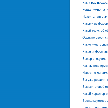
Как у вас проход
Когда нужно начи
Нравится ли вам 
Какому из федер
Какой тезис об 
Оцените свое пс
Какие культурны
Какая информаци
Выбор специальн
Как вы планируе
Известно ли вам
Вы уже решили, г
Выразите своё о
Какой характер р
Воспользуетесь 
Что для вас дел