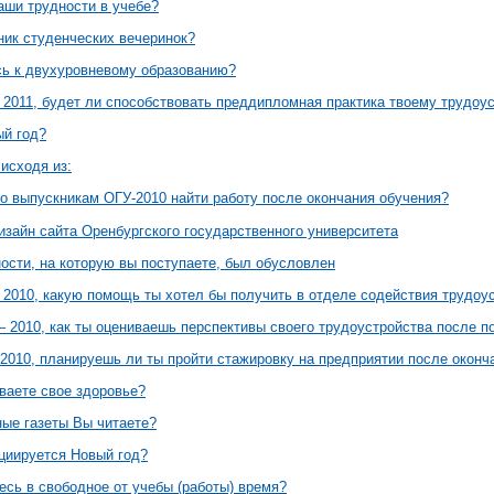
аши трудности в учебе?
ник студенческих вечеринок?
сь к двухуровневому образованию?
 2011, будет ли способствовать преддипломная практика твоему трудоу
ый год?
исходя из:
о выпускникам ОГУ-2010 найти работу после окончания обучения?
изайн сайта Оренбургского государственного университета
ости, на которую вы поступаете, был обусловлен
 2010, какую помощь ты хотел бы получить в отделе содействия трудоу
 2010, как ты оцениваешь перспективы своего трудоустройства после 
2010, планируешь ли ты пройти стажировку на предприятии после оконч
ваете свое здоровье?
ные газеты Вы читаете?
оциируется Новый год?
есь в свободное от учебы (работы) время?