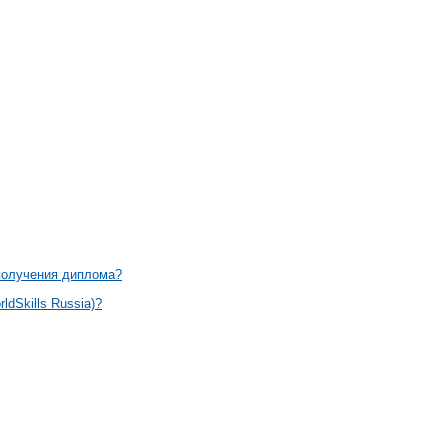
 получения диплома?
dSkills Russia)?