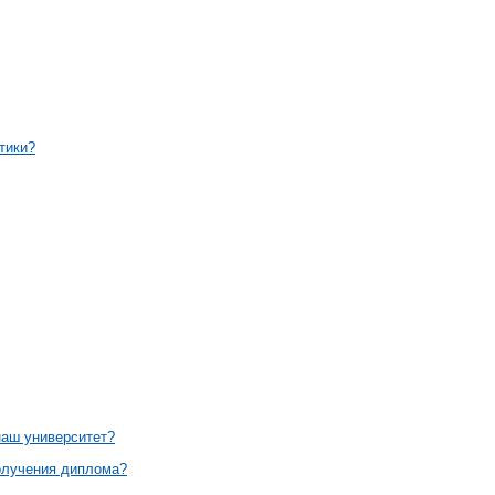
тики?
наш университет?
получения диплома?