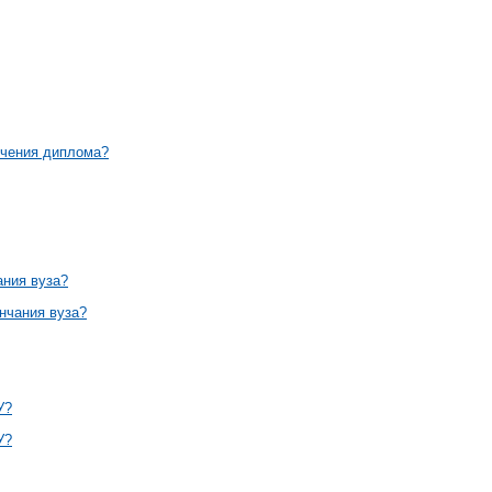
учения диплома?
ания вуза?
нчания вуза?
У?
У?