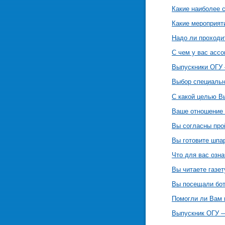
Какие наиболее 
Какие мероприят
Надо ли проходи
С чем у вас ассо
Выпускники ОГУ 
Выбор специальн
С какой целью В
Ваше отношение 
Вы согласны прой
Вы готовите шпа
Что для вас озн
Вы читаете газет
Вы посещали бот
Помогли ли Вам 
Выпускник ОГУ —