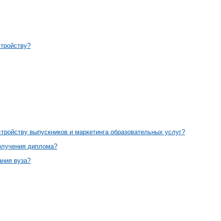
стройству?
стройству выпускников и маркетинга образовательных услуг?
получения диплома?
ания вуза?