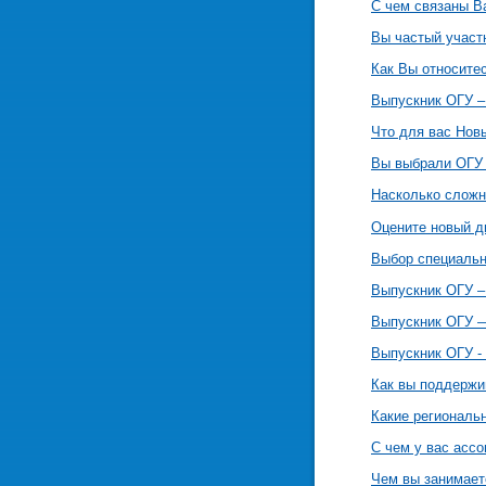
С чем связаны В
Вы частый участ
Как Вы относите
Выпускник ОГУ –
Что для вас Нов
Вы выбрали ОГУ 
Насколько сложн
Оцените новый д
Выбор специальн
Выпускник ОГУ –
Выпускник ОГУ —
Выпускник ОГУ - 
Как вы поддержи
Какие региональ
С чем у вас асс
Чем вы занимает