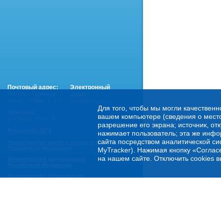
Почтовый адрес:
Электронный
460018
,
г. Оренбург,
адрес:
просп. Победы, д. 13
post@mail.osu.ru
Для того, чтобы мы могли качественн
Телефон:
вашем компьютере (сведения о местоп
+7 (35-32) 77-67-70
разрешение его экрана; источник, от
Реквизиты ОГУ
нажимает пользователь; эта же инфо
сайта посредством аналитической си
Министерство науки и высшего образования
Российской Федерации
MyTracker). Нажимая кнопку «Соглас
на нашем сайте. Отключить cookies в
Министерство просвещения
Российской Федерации
Министерство образования
Оренбургской области
Горячая линия Минобрнауки России:
- по обеспечению правовой и социальной защиты
обучающихся:
8 800 222-55-71 (доб. 1)
- по психологической помощи студенческой