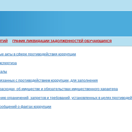
ЯТИЙ
ГРАФИК ЛИКВИДАЦИИ ЗАДОЛЖЕННОСТЕЙ ОБУЧАЮЩИХСЯ
е акты в сфере противодействия коррупции
кспертиза
иалы
вязанных с противодействием коррупции, для заполнения
расходах, об имуществе и обязательствах имущественного характера
ию ограничений, запретов и требований, установленных в целях противодей
сообщений о фактах коррупции