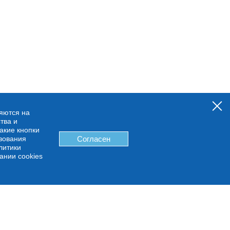
няются на
тва и
какие кнопки
ьзования
Согласен
литики
ании cookies