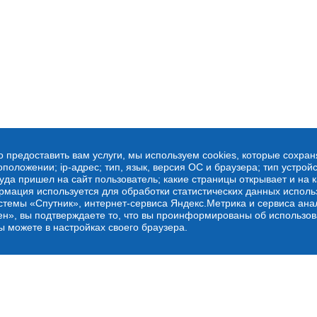
о предоставить вам услуги, мы используем cookies, которые сохра
оложении; ip-адрес; тип, язык, версия ОС и браузера; тип устройс
куда пришел на сайт пользователь; какие страницы открывает и на 
рмация используется для обработки статистических данных испол
стемы «Спутник», интернет-сервиса Яндекс.Метрика и сервиса ана
ен», вы подтверждаете то, что вы проинформированы об использов
ы можете в настройках своего браузера.