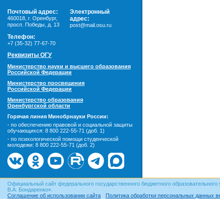
Почтовый адрес:
Электронный
460018
,
г. Оренбург,
адрес:
просп. Победы, д. 13
post@mail.osu.ru
Телефон:
+7 (35-32) 77-67-70
Реквизиты ОГУ
Министерство науки и высшего образования
Российской Федерации
Министерство просвещения
Российской Федерации
Министерство образования
Оренбургской области
Горячая линия Минобрнауки России:
- по обеспечению правовой и социальной защиты
обучающихся:
8 800 222-55-71 (доб. 1)
- по психологической помощи студенческой
молодежи:
8 800 222-55-71 (доб. 2)
Официальный сайт федерального государственного бюджетного образовательного 
В.А. Бондаренко».
Соглашение об использовании сайта
Политика обработки персональных данных в
© ОГУ, 1999–2026. При использовании материалов сайта
гиперссылка
обязательна!