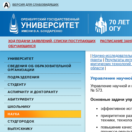
ВЕРСИЯ ДЛЯ СЛАБОВИДЯЩИХ
ХОД ПОДАЧИ ЗАЯВЛЕНИЙ, СПИСКИ ПОСТУПАЮЩИХ
РАСПИСАНИЕ ЗАН
ОБУЧАЮЩИХСЯ
|
Научно-исследователь
УНИВЕРСИТЕТ
гранты
|
Результаты инт
критических технологий
СВЕДЕНИЯ ОБ ОБРАЗОВАТЕЛЬНОЙ
области
|
ОРГАНИЗАЦИИ
ПОДРАЗДЕЛЕНИЯ
Управление научно
СТУДЕНТУ
Управление научной и 
№ 573.
АСПИРАНТУ И ДОКТОРАНТУ
Основные задачи упр
АБИТУРИЕНТУ
ШКОЛЬНИКУ
эффективное исп
НАУКА
приоритетное ра
техники, техноло
СТУДГОРОДОК
повышение качес
ВЫПУСКНИКУ
процессе резуль