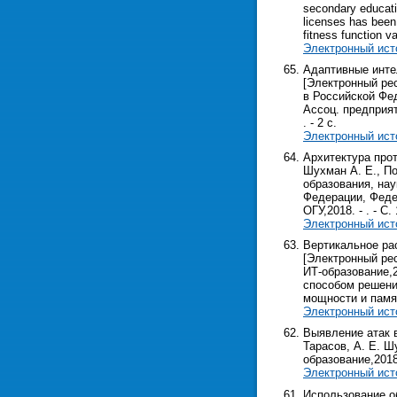
secondary educati
licenses has been 
fitness function va
Электронный ист
Адаптивные инте
[Электронный рес
в Российской Фед
Ассоц. предприят
. - 2 с.
Электронный ист
Архитектура про
Шухман А. Е., По
образования, нау
Федерации, Федер
ОГУ,2018. - . - С. 
Электронный ист
Вертикальное ра
[Электронный рес
ИТ-образование,2
способом решени
мощности и памя
Электронный ист
Выявление атак в
Тарасов, А. Е. Ш
образование,2018. 
Электронный ист
Использование о