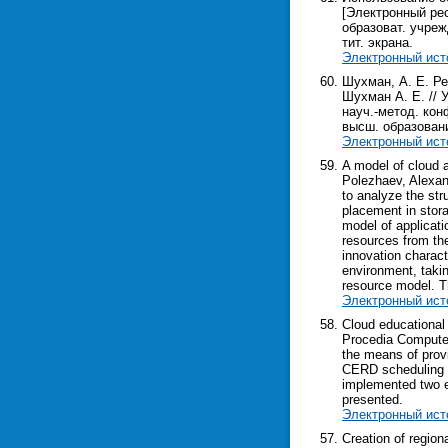
[Электронный рес
образоват. учрежд
тит. экрана.
Электронный ист
Шухман, А. Е. Р
Шухман А. Е. // 
науч.-метод. кон
высш. образования
Электронный ист
A model of cloud 
Polezhaev, Alexand
to analyze the str
placement in stora
model of applicati
resources from the
innovation charact
environment, taki
resource model. Th
Электронный ист
Cloud educational
Procedia Computer 
the means of provi
CERD scheduling f
implemented two e
presented.
Электронный ист
Creation of regio