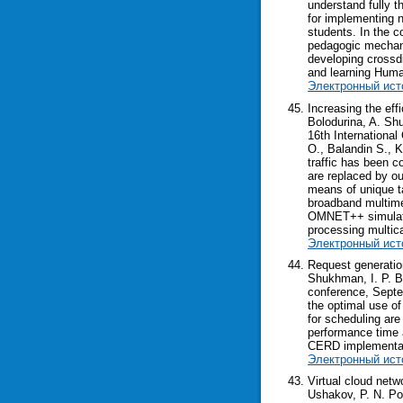
understand fully t
for implementing 
students. In the c
pedagogic mechani
developing crossdi
and learning Huma
Электронный ист
Increasing the ef
Bolodurina, A. Sh
16th Internationa
O., Balandin S., K
traffic has been 
are replaced by ou
means of unique ta
broadband multime
OMNET++ simulator
processing multic
Электронный ист
Request generatio
Shukhman, I. P. Bo
conference, Septem
the optimal use of
for scheduling are
performance time a
CERD implementat
Электронный ист
Virtual cloud net
Ushakov, P. N. Po