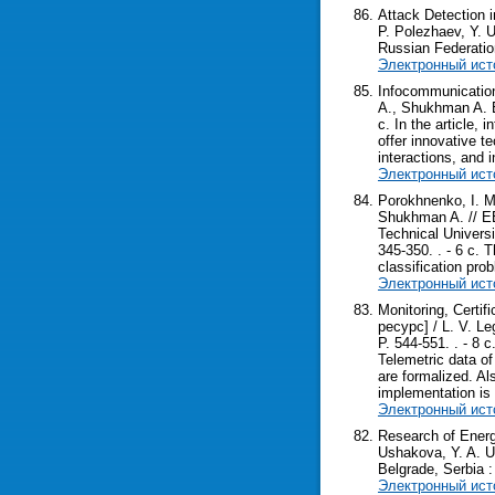
Attack Detection 
P. Polezhaev, Y. 
Russian Federation
Электронный ист
Infocommunication
A., Shukhman A. E.
c. In the article,
offer innovative t
interactions, and 
Электронный ист
Porokhnenko, I. M
Shukhman A. // E
Technical Univers
345-350. . - 6 с. 
classification pro
Электронный ист
Monitoring, Certi
ресурс] / L. V. L
P. 544-551. . - 8 
Telemetric data of
are formalized. Al
implementation is 
Электронный ист
Research of Energ
Ushakova, Y. A. 
Belgrade, Serbia : 
Электронный ист