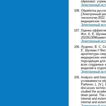
образоват. учреж
Электронный ист
Обработка русск
[Электронный рес
технологии,2022.
медицинских тек
Электронный ист
Оценка эффективн
Фот, А. Е. Шухма
2022613096заявл. 
Электронный ист
Луценко, В. С. С
Е. Шухман // Вес
архитектуры све
медицинских изо
подходящая для 
всех созданных 
моделей в отдел
Электронный ист
Analysis and fore
успеваемости об
Parfenov, L. [V.],
discusses technica
studied the academ
down period. The 
internal and exter
internal and exter
Электронный ист