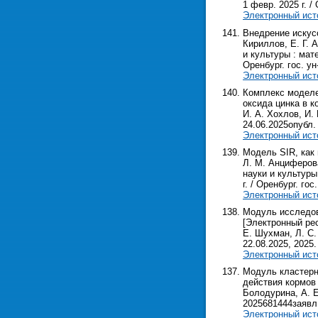
1 февр. 2025 г. / 
Электронный ист
Внедрение искус
Кириллов, Е. Г. 
и культуры : мате
Оренбург. гос. ун-
Электронный ист
Комплекс моделе
оксида цинка в к
И. А. Хохлов, И.
24.06.2025опубл. 
Электронный ист
Модель SIR, как
Л. М. Анциферова
науки и культуры
г. / Оренбург. гос
Электронный ист
Модуль исследов
[Электронный рес
Е. Шухман, Л. С.
22.08.2025, 2025. 
Электронный ист
Модуль кластерн
действия кормов 
Болодурина, А. Е
2025681444заявл.1
Электронный ист