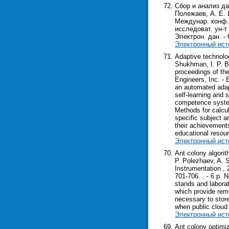
Сбор и анализ да
Полежаев, А. Е. 
Междунар. конф. 
исследоват. ун-т
Электрон. дан. - 
Электронный ист
Adaptive technolo
Shukhman, I. P. B
proceedings of the
Engineers, Inc. - 
an automated adapt
self-learning and 
competence system 
Methods for calcul
specific subject a
their achievements
educational resou
Электронный ист
Ant colony algorit
P. Polezhaev, A. 
Instrumentation , 
701-706. . - 6 p. 
stands and laborat
which provide remo
necessary to store
when public cloud 
Электронный ист
Ant colony optimi