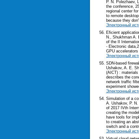
P. N. Polezhaev, 
the conference, 25
regional center f
to remote desktop 
because they don'
Электронный ист
Eficient applicat
N., Shukhman A. E
of the II Interna
- Electronic data,
GPU accelerators 
Электронный ист
SDN-based firewal
Ushakov, A. E. Sh
(AICT) : materials
describes the conc
network traffic fi
experiment showed
Электронный ист
Simulation of a co
A. Ushakov, P. N.
of 2017 IVth Inter
creating the mode
have tools for imp
to creating an abs
switch and a contr
Электронный ист
Virtual cloud net