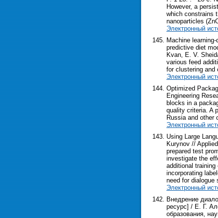
However, a persist
which constrains t
nanoparticles (Zn
Электронный ист
Machine learning-d
predictive diet mo
Kvan, E. V. Sheida
various feed addit
for clustering and 
Электронный ист
Optimized Package
Engineering Resear
blocks in a packa
quality criteria. 
Russia and other c
Электронный ист
Using Large Langu
Kurynov // Applied
prepared test pro
investigate the ef
additional trainin
incorporating labe
need for dialogue 
Электронный ист
Внедрение диало
ресурс] / Е. Г. 
образования, нау