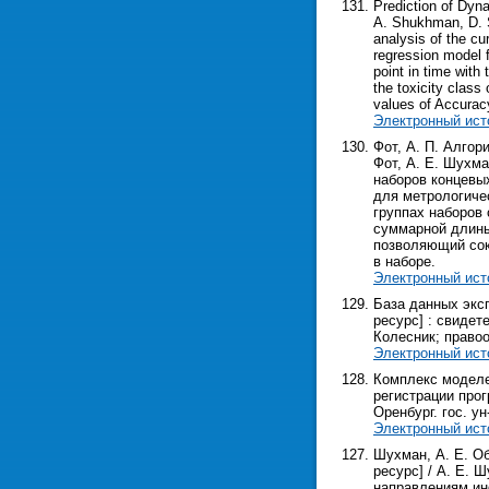
Prediction of Dyn
A. Shukhman, D. Sh
analysis of the cu
regression model fo
point in time with
the toxicity class
values of Accurac
Электронный ист
Фот, А. П. Алго
Фот, А. Е. Шухма
наборов концевы
для метрологиче
группах наборов 
суммарной длины
позволяющий сок
в наборе.
Электронный ист
База данных экс
ресурс] : свидет
Колесник; правоо
Электронный ист
Комплекс моделе
регистрации прог
Оренбург. гос. ун
Электронный ист
Шухман, А. Е. О
ресурс] / А. Е. 
направлениям ин