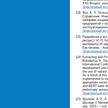
XXII Всерос. конф.
Электронный ист
Фот, А. П. Польз
Справочник. Инже
наборами концев
предприятий с и
эксплуатационно
Электронный ист
Разработка и ис
ресурс] / И. П. 
материалы III нау
Евстигнеев. - Ком
Электронный ист
Extracting and Pr
Bolodurina, A. Shu
International Conf
development and imp
the use of natura
As a result of thi
implemented to ext
appropriate vector
and BERT were dev
preliminary assess
Электронный ист
Шухман, А. Е. А.
Шухман // Матема
апр. 2023 г. / отв