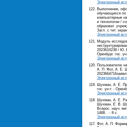
Электронный ист
Выполнение, офо
обучающихся по 
компьютерные на
и технологии / с
образоват. учреж
Загл. с тит. экра
Электронный ист
Модуль исследов
неструктурирова
2023610238 / Ю. 
Оренбург. гос. ун
Электронный ист
Пользователю на
А. П. Фот, А. Е.
2023664716заявл. 
Электронный ист
Шухман, А. Е. Пр
гос. ун-т. - Оренб
Электронный ист
Шухман, А. Е. Р
Шухман, Е. В. Шу
Всерос. науч.-мет
1488. . - 8 с.
Электронный ист
Фот, А. П. Форми