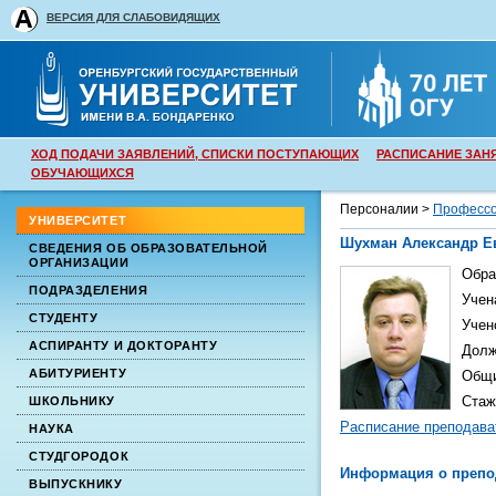
ВЕРСИЯ ДЛЯ СЛАБОВИДЯЩИХ
ХОД ПОДАЧИ ЗАЯВЛЕНИЙ, СПИСКИ ПОСТУПАЮЩИХ
РАСПИСАНИЕ ЗАН
ОБУЧАЮЩИХСЯ
Персоналии >
Профессо
УНИВЕРСИТЕТ
Шухман Александр Е
СВЕДЕНИЯ ОБ ОБРАЗОВАТЕЛЬНОЙ
ОРГАНИЗАЦИИ
Обра
ПОДРАЗДЕЛЕНИЯ
Учен
СТУДЕНТУ
Учен
АСПИРАНТУ И ДОКТОРАНТУ
Долж
АБИТУРИЕНТУ
Общи
Стаж
ШКОЛЬНИКУ
Расписание преподава
НАУКА
СТУДГОРОДОК
Информация о препо
ВЫПУСКНИКУ