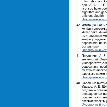
Information and C
дан.,2016. - . - P
licenses have been
algorithm and gene
efficient algorith
Электронный ист
Имитационная мо
конфигурируемых 
Интеллект. Иннова
имитационная мо
конфигурируемых
переключения ка
остальными.
Электронный ист
Прилепина, А. В
технологий [Элек
университета,2016
содержания проф
"Математическое
широкого примен
Электронный ист
Облачные виртуал
Ушаков, А. Е. Шу
созданию облачн
операционных си
основе лежит ви
автоматическим 
Электронный ист