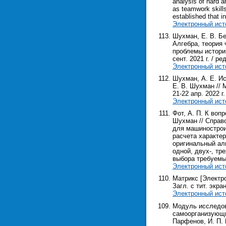
analysis of hard 
as teamwork skills
established that i
Электронный ист
Шухман, Е. В. Бе
Алгебра, теория
проблемы истории
сент. 2021 г. / ре
Электронный ист
Шухман, А. Е. И
Е. В. Шухман // 
21-22 апр. 2022 г.
Электронный ист
Фот, А. П. К воп
Шухман // Справо
для машинострои
расчета характе
оригинальный ал
одной, двух-, тр
выбора требуемы
Электронный ист
Матрикс [Электрон
Загл. с тит. экра
Электронный ист
Модуль исследов
самоорганизующих
Парфенов, И. П. 