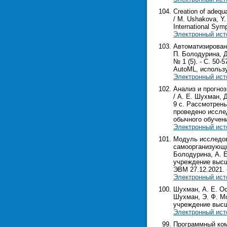
Creation of adequ
/ M. Ushakova, Y.
International Sym
Электронный ист
Автоматизирован
П. Болодурина, Д
№ 1 (5). - С. 50
AutoML, использ
Электронный ист
Анализ и прогно
/ А. Е. Шухман, Д
9 с. Рассмотрен
проведено иссле
обычного обучени
Электронный ист
Модуль исследов
самоорганизующих
Болодурина, А. Е
учреждение высш.
ЭВМ 27.12.2021. -
Электронный ист
Шухман, А. Е. Ос
Шухман, Э. Ф. Мо
учреждение высш. 
Электронный ист
Программный ком