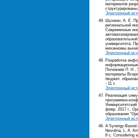
материалов разр
структурированы
Электронный ист
Шухман, А. Е. П
региональной инф
Современные инфо
автоматизирован
образовательной
университета. П
механизмы вычис
Электронный ист
Разработка инфо
информационным 
Полежаев П. Н., 
материалы Всерос
бюджет. образоват
- 11 с.
Электронный ист
Реализация симу
программно-конфи
Университетский 
февр. 2017 г., О
образования "Оренб
Электронный ист
A Synergy-Based A
Nevolina, L. A. Am
8 с. Considering 