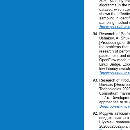
2020, Krasnoyarsk,
algorithms in the 
dataset, which con
shown the effecti
sampling in ident
sampling method w
Электронный ист
Research of Perfo
Ushakov, A. Shukh
[Proceedings of th
the problems that 
research of perfo
packet loss and de
OpenFlow mode insi
Linux Bridge. Exce
low-latency switc
Электронный ист
Research of Produ
Devices [Электрон
Technologies 2020
Consortium marine 
. - 7 c. Developme
approaches to stu
Электронный ист
Модуль автомати
свидетельство о 
Шухман; правообл
2020662362заявл.