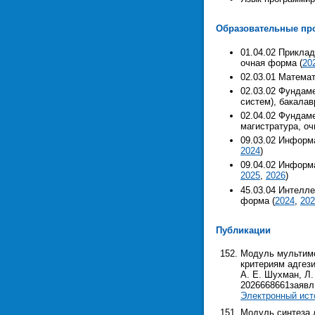
Образовательные про
01.04.02 Приклад
очная форма (
20
02.03.01 Матема
02.03.02 Фундам
систем), бакалав
02.04.02 Фундам
магистратура, оч
09.03.02 Информ
2024
)
09.04.02 Информ
2025
,
2026
)
45.03.04 Интелл
форма (
2024
,
202
Публикации
Модуль мультимо
критериям адгези
А. Е. Шухман, Л.
2026668661заявл. 
Электронный ист
Модуль синтеза 