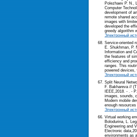
Polezhaev P. N., 
Computer Technolog
development of an 
remote shared acce
images with limite
developed the effi
greedy algorithm w
Электронный ист
Service-oriented r
E. Shukhman, P. N
Information and C
the features of si
efficiency and pro
ranges. This rout
powered devices, w
Электронный ист
Split Neural Netw
F. Bakhareva // (
IEEE,2018. - . - P
images, sounds, cl
Modern mobile devi
enough resources 
Электронный ист
Virtual working e
Bolodurina, L. Le
Engineering and V
Electronic data,20
environments as a 