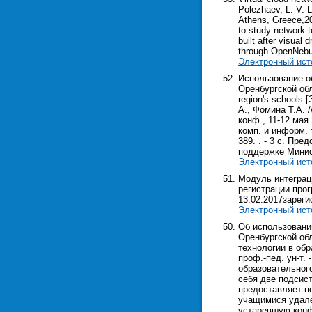
Polezhaev, L. V. 
Athens, Greece,201
to study network t
built after visual
through OpenNebu
Электронный ист
Использование о
Оренбургской обла
region's schools
А., Фомина Т.А.
конф., 11-12 мая
комп. и информ. 
389. . - 3 с. Пр
поддержке Минис
Электронный ист
Модуль интеграц
регистрации про
13.02.2017зареги
Электронный ист
Об использовани
Оренбургской обл
технологии в обр
проф.-пед. ун-т. 
образовательного
себя две подсис
предоставляет п
учащимися удале
устаревшую конф