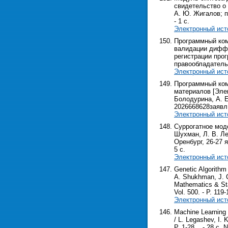
свидетельство о 
А. Ю. Жигалов; п
- 1 с.
Электронный ист
Программный ком
валидации диффу
регистрации прог
правообладатель 
Электронный ист
Программный ком
материалов [Элек
Болодурина, А. Е
2026668628заявл. 
Электронный ист
Суррогатное мод
Шухман, Л. В. Ле
Оренбург, 26-27 ян
5 с.
Электронный ист
Genetic Algorithm
A. Shukhman, J. C
Mathematics & Sta
Vol. 500. - P. 119-
Электронный ист
Machine Learning 
/ L. Legashev, I. 
P. 1-28. . - 28 с.