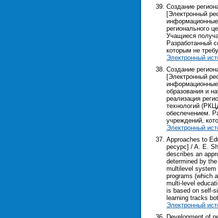
Создание регион
[Электронный рес
информационные т
регионального ц
Учащиеся получа
Разработанный с
которым не треб
Электронный ист
Создание регион
[Электронный рес
информационные т
образования и нау
реализация реги
технологий (РКЦ
обеспечением. Р
учреждений, кот
Электронный ист
Approaches to Edu
ресурс] / A. E. Sh
describes an appr
determined by the
multilevel system 
programs (which a
multi-level educat
is based on self-s
learning tracks bo
Электронный ист
Development of ne