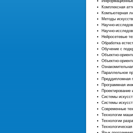
Информационные 
Комплексная атт
Компьютерная ли
Методы искусств
Научно-исследов
Научно-исследов
Нейросетевые те
Обработка естес
Обучение с подк
Объектно-ориент
Объектно-ориент
Ознакомительная
Параллельное п
Преддипломная п
Программная ин
Проектирование 
Системы искусст
Системы искусст
Современные тех
Технологии маши
Технологии разр
Технологическая 
Язык программир