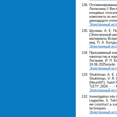
Оптимизированный
Лелюхина // Вест
концевых плоско
комплекта по ин
двенадцати отеч
Электронный ист
Шухман, А. Е. По
[Электронный рес
материалы Всерос.
ред. П. А. Болдыре
Электронный ист
Программный ком
наночастиц в кор
Легашев, И. П. Б
24.06.2025опубл. 
Электронный ист
Shukhman, A. E. A
Shukhman, V. R. B
(NeuroNT), Saint P
"LETI",2024. - . - P
Электронный ист
Investigation int
Legashev, S. Tolma
we construct a su
techniques.
Электронный ист