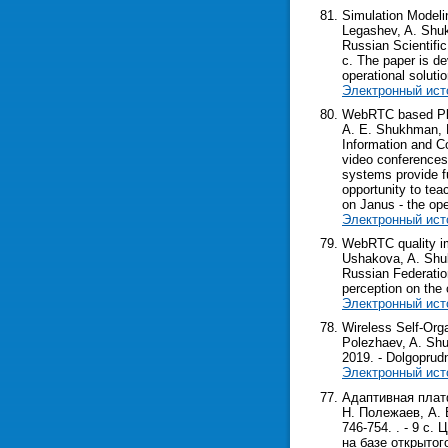
Simulation Modeli
Legashev, A. Shukh
Russian Scientific
c. The paper is de
operational solut
Электронный ист
WebRTC based Plat
A. E. Shukhman, P
Information and Co
video conferences
systems provide fu
opportunity to tea
on Janus - the o
Электронный ист
WebRTC quality im
Ushakova, A. Shuk
Russian Federation.
perception on the 
Электронный ист
Wireless Self-Org
Polezhaev, A. Shu
2019. - Dolgoprudny
Электронный ист
Адаптивная плат
Н. Полежаев, А. 
746-754. . - 9 с
на базе открытог