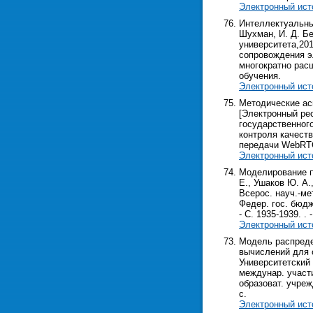
Электронный ист
Интеллектуальны
Шухман, И. Д. Бе
университета,201
сопровождения э
многократно рас
обучения.
Электронный ист
Методические ас
[Электронный рес
государственного
контроля качеств
передачи WebRT
Электронный ист
Моделирование п
Е., Ушаков Ю. А.
Всерос. науч.-ме
Федер. гос. бюдж
- С. 1935-1939. . -
Электронный ист
Модель распреде
вычислений для о
Университетский 
междунар. участи
образоват. учрежд
с.
Электронный ист