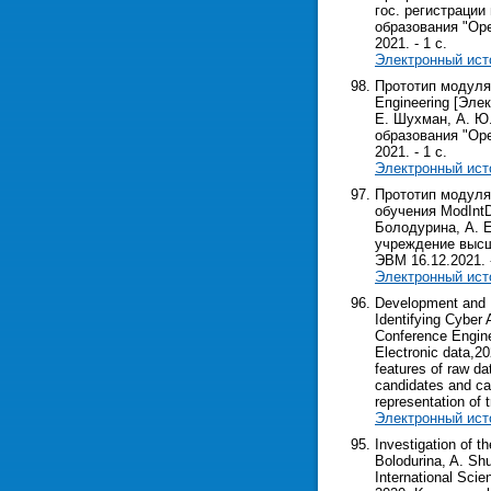
гос. регистрации
образования "Оре
2021. - 1 с.
Электронный ист
Прототип модуля
Епginееring [Эле
Е. Шухман, А. Ю.
образования "Оре
2021. - 1 с.
Электронный ист
Прототип модуля
обучения ModIntD
Болодурина, А. Е
учреждение высш.
ЭВМ 16.12.2021. -
Электронный ист
Development and R
Identifying Cyber 
Conference Engine
Electronic data,20
features of raw da
candidates and cal
representation of 
Электронный ист
Investigation of t
Bolodurina, A. Shu
International Sci