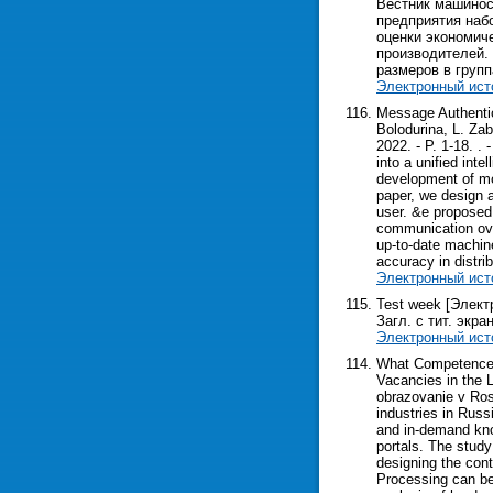
Вестник машиност
предприятия наб
оценки экономич
производителей.
размеров в групп
Электронный ист
Message Authentic
Bolodurina, L. Za
2022. - P. 1-18. . 
into a unified int
development of mob
paper, we design a
user. &e proposed 
communication ove
up-to-date machin
accuracy in distri
Электронный ист
Test week [Электр
Загл. с тит. экра
Электронный ист
What Competences 
Vacancies in the 
obrazovanie v Ross
industries in Russ
and in-demand know
portals. The study
designing the con
Processing can be