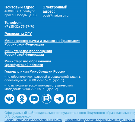
Почтовый адрес:
Электронный
460018
,
г. Оренбург,
адрес:
просп. Победы, д. 13
post@mail.osu.ru
Телефон:
+7 (35-32) 77-67-70
Реквизиты ОГУ
Министерство науки и высшего образования
Российской Федерации
Министерство просвещения
Российской Федерации
Министерство образования
Оренбургской области
Горячая линия Минобрнауки России:
- по обеспечению правовой и социальной защиты
обучающихся:
8 800 222-55-71 (доб. 1)
- по психологической помощи студенческой
молодежи:
8 800 222-55-71 (доб. 2)
Официальный сайт федерального государственного бюджетного образовательного 
В.А. Бондаренко».
Соглашение об использовании сайта
Политика обработки персональных данных в
© ОГУ, 1999–2026. При использовании материалов сайта
гиперссылка
обязательна!