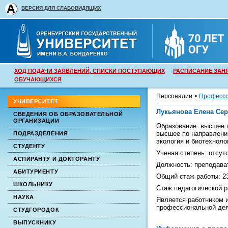
ВЕРСИЯ ДЛЯ СЛАБОВИДЯЩИХ
ХОД ПОДАЧИ ЗАЯВЛЕНИЙ, СПИСКИ ПОСТУПАЮЩИХ
РАСПИСАНИЕ ЗАН
ОБУЧАЮЩИХСЯ
Персоналии >
Профессо
УНИВЕРСИТЕТ
Лукьянова Елена Сер
СВЕДЕНИЯ ОБ ОБРАЗОВАТЕЛЬНОЙ
ОРГАНИЗАЦИИ
Образование:
высшее
п
высшее
по направлени
ПОДРАЗДЕЛЕНИЯ
экология и биотехноло
СТУДЕНТУ
Ученая степень:
отсут
АСПИРАНТУ И ДОКТОРАНТУ
Должность:
преподава
АБИТУРИЕНТУ
Общий стаж работы:
2
ШКОЛЬНИКУ
Стаж педагогической 
НАУКА
Является работником и
профессиональной дея
СТУДГОРОДОК
ВЫПУСКНИКУ