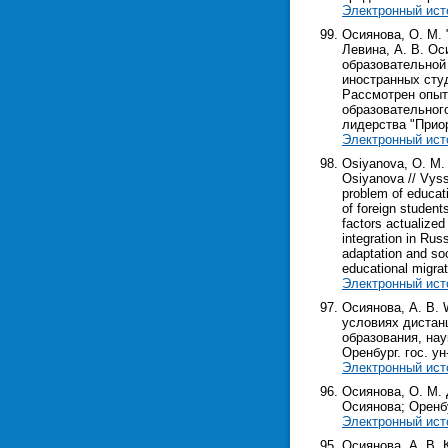
Электронный ист
Осиянова, О. М. 
Левина, А. В. Оси
образовательной
иностранных студ
Рассмотрен опыт
образовательног
лидерства "Приор
Электронный ист
Osiyanova, O. M. 
Osiyanova // Vyssh
problem of educati
of foreign student
factors actualized
integration in Rus
adaptation and soc
educational migrat
Электронный ист
Осиянова, А. В. 
условиях дистанц
образования, нау
Оренбург. гос. ун-
Электронный ист
Осиянова, О. М. 
Осиянова; Оренбур
Электронный ист
Осиянова, А. В. 