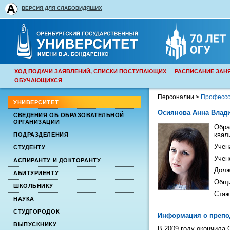
ВЕРСИЯ ДЛЯ СЛАБОВИДЯЩИХ
ХОД ПОДАЧИ ЗАЯВЛЕНИЙ, СПИСКИ ПОСТУПАЮЩИХ
РАСПИСАНИЕ ЗАН
ОБУЧАЮЩИХСЯ
Персоналии >
Профессо
УНИВЕРСИТЕТ
Осиянова Анна Влад
СВЕДЕНИЯ ОБ ОБРАЗОВАТЕЛЬНОЙ
ОРГАНИЗАЦИИ
Обра
квал
ПОДРАЗДЕЛЕНИЯ
Учен
СТУДЕНТУ
Учен
АСПИРАНТУ И ДОКТОРАНТУ
Долж
АБИТУРИЕНТУ
Общи
ШКОЛЬНИКУ
Стаж
НАУКА
СТУДГОРОДОК
Информация о препо
ВЫПУСКНИКУ
В 2009 году окончила 