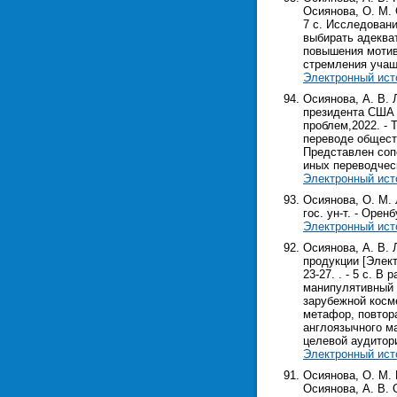
Осиянова, О. М. О
7 с. Исследован
выбирать адеква
повышения мотив
стремления учащ
Электронный ист
Осиянова, А. В.
президента США 
проблем,2022. - 
переводе общест
Представлен соп
иных переводчес
Электронный ист
Осиянова, О. М. 
гос. ун-т. - Оренб
Электронный ист
Осиянова, А. В.
продукции [Элект
23-27. . - 5 с. 
манипулятивный 
зарубежной косм
метафор, повтора
англоязычного м
целевой аудитори
Электронный ист
Осиянова, О. М.
Осиянова, А. В. О