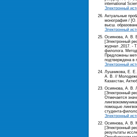
international Scien
Электронный ист
Актуальные проб
монография / [О.
высш. образования
Электронный ист
Осиянова, А. В.
[Электронный рес
журнал ,2017. - 
филолога. Метод
Предложены мето
подтверждена в 
Электронный ист
Лушникова, Е. Е.
А. В. // Молодеж
Казахстан, Актюби
Осиянова, А. В.
[Электронный рес
Отмечается знач
лингвокоммуника
помощью лингвок
студента-филоло
Электронный ист
Осиянова, А. В.
[Электронный рес
результаты иссл
Оренбургском го