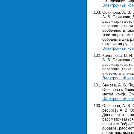
локализации видео
Электронный ист
Осиянова, А. В. 
А. В. Осиянова, Д
рассматриваются
переводе англоя
особенности так
текстов рекламы
собраны в диагр
питания на русск
Электронный ист
Кальянова, В. И.
А. В. Осиянова //
рассматриваются
перевода, такие 
системе значени
Электронный ист
Быкова, А. В. По
Осиянова // Унив
метод. конф., Орен
Электронный ист
Осиянова, А. В. 
ресурс] / А. В. О
Данная статья по
рассматриваться
понятием "образ
образов, рассмот
средствам выраз