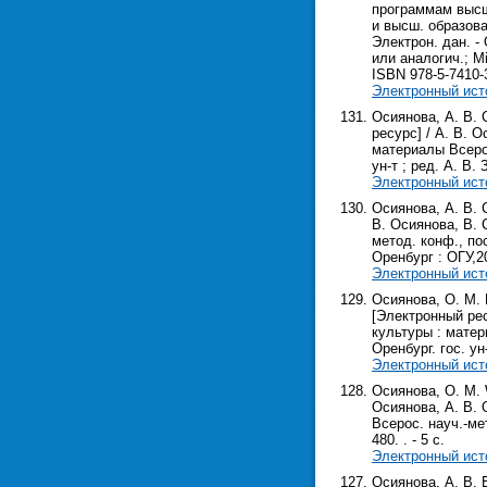
программам высше
и высш. образова
Электрон. дан. - 
или аналогич.; M
ISBN 978-5-7410-
Электронный ист
Осиянова, А. В.
ресурс] / А. В. 
материалы Всерос.
ун-т ; ред. А. В. 
Электронный ист
Осиянова, А. В. 
В. Осиянова, В. 
метод. конф., пос
Оренбург : ОГУ,202
Электронный ист
Осиянова, О. М.
[Электронный рес
культуры : матери
Оренбург. гос. ун-
Электронный ист
Осиянова, О. М. 
Осиянова, А. В. 
Всерос. науч.-мет
480. . - 5 с.
Электронный ист
Осиянова, А. В. 