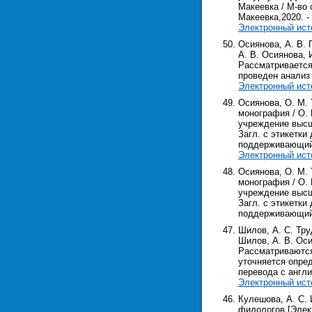
Макеевка / М-во 
Макеевка,2020. - .
Электронный ист
Осиянова, А. В. 
А. В. Осиянова, 
Рассматривается
проведен анализ
Электронный ист
Осиянова, О. М.
монография / О. 
учреждение высш. 
Загл. с этикетки 
поддерживающий р
Электронный ист
Осиянова, О. М.
монография / О. 
учреждение высш. 
Загл. с этикетки 
поддерживающий р
Шилов, А. С. Тру
Шилов, А. В. Оси
Рассматриваются 
уточняется опре
перевода с англи
Электронный ист
Кулешова, А. С. 
филологов [Элект