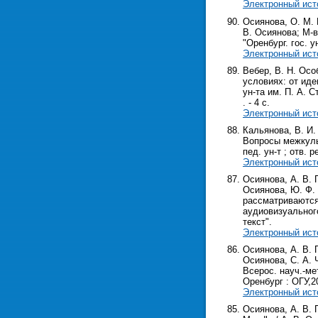
Электронный ист
Осиянова, О. М. 
В. Осиянова; М-в
"Оренбург. гос. ун
Электронный ист
Вебер, В. Н. Осо
условиях: от иде
ун-та им. П. А. С
. - 4 с.
Электронный ист
Кальянова, В. И.
Вопросы межкульт
пед. ун-т ; отв. р
Электронный ист
Осиянова, А. В. 
Осиянова, Ю. Ф. 
рассматриваются
аудиовизуальног
текст".
Электронный ист
Осиянова, А. В. 
Осиянова, С. А. 
Всерос. науч.-мет
Оренбург : ОГУ,202
Электронный ист
Осиянова, А. В. 