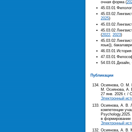
очная форма (
20
45.03.01 Филолог
45.03.02 Лингвис
2025
)
45.03.02 Лингвис
45.03.02 Лингвис
(
2022
,
2023
)
45.03.02 Лингвис
язык)), бакалавр
46.03.01 История
47.03.01 Философ
54.03.01 Дизайн,
Публикации
Осиянова, О. М. 
М. Осиянова, А. 
27 янв. 2026 г. / 
Электронный ист
Осиянова, А. В.
компетенции учащ
Psychology,2025.
в формировании 
Электронный ист
Осиянова, А. В.