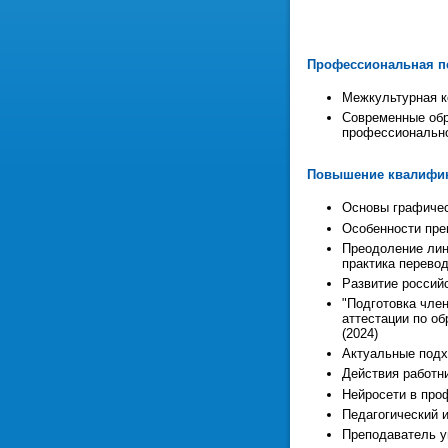
Профессиональная п
Межкультурная к
Современные обр
профессионально
Повышение квалифи
Основы графичес
Особенности преп
Преодоление лин
практика перевод
Развитие российс
"Подготовка член
аттестации по о
(2024)
Актуальные подх
Действия работни
Нейросети в проф
Педагогический и
Преподаватель ун