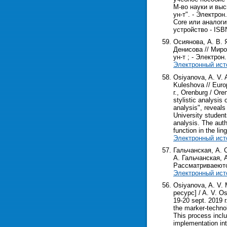
М-во науки и выс
ун-т". - Электрон
Core или аналоги
устройство - ISB
Осиянова, А. В. 
Денисова // Миро
ун-т ; - Электрон.
Электронный ист
Osiyanova, A. V. A
Kuleshova // Euro
г., Orenburg / Oren
stylistic analysis 
analysis", reveals
University student
analysis. The auth
function in the li
Электронный ист
Гальчанская, А.
А. Гальчанская, А
Рассматриваеютс
Электронный ист
Osiyanova, A. V. 
ресурс] / A. V. O
19-20 sept. 2019 г
the marker-technol
This process incl
implementation int