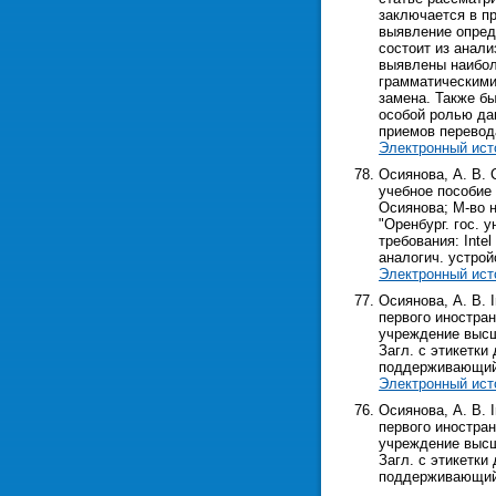
заключается в п
выявление опред
состоит из анали
выявлены наибол
грамматическими
замена. Также б
особой ролью да
приемов перевода
Электронный ист
Осиянова, А. В.
учебное пособие
Осиянова; М-во н
"Оренбург. гос. у
требования: Inte
аналогич. устрой
Электронный ист
Осиянова, А. В. 
первого иностран
учреждение высш. 
Загл. с этикетки 
поддерживающий 
Электронный ист
Осиянова, А. В. 
первого иностран
учреждение высш. 
Загл. с этикетки 
поддерживающий 