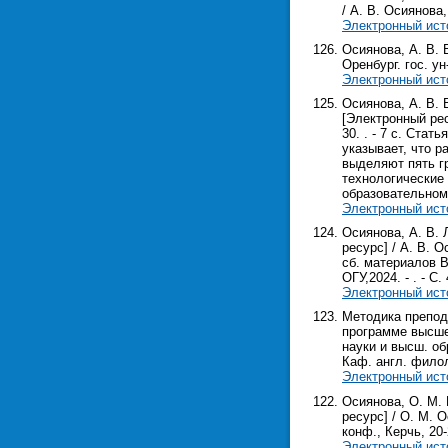
/ А. В. Осиянова,
Электронный ист
Осиянова, А. В. 
Оренбург. гос. ун-
Электронный ист
Осиянова, А. В.
[Электронный ресу
30. . - 7 с. Ста
указывает, что 
выделяют пять г
технологические
образовательном
Электронный ист
Осиянова, А. В.
ресурс] / А. В. 
сб. материалов Вс
ОГУ,2024. - . - С. 
Электронный ист
Методика препод
программе высшег
науки и высш. об
Каф. англ. филоло
Электронный ист
Осиянова, О. М.
ресурс] / О. М. 
конф., Керчь, 20-2
Электронный ист