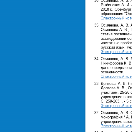
Осиянова, А. В. 
Рыбинская А. И. 
2018 г., Оренбур
образования "Орен
Электронный ист
Осиянова, А. В.
Осиянова А. В., 
статья посвящен
исследовании ос
частотные пробл
русский язык. Р
Электронный ист
Осиянова, А. В. 
Никифорова К. В.
дано определени
особенности.
Электронный ист
Долгова, А. В. Л
Долгова А. В., О
участием, 25-26 
учреждение высш.
С. 259-263. . - 5 с
Электронный ист
Осиянова, А. В.
монография / А. 
учреждение высш. 
Электронный ист