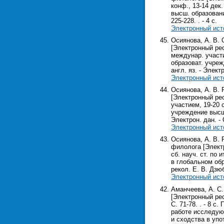
конф., 13-14 дек
высш. образования
225-228. . - 4 с.
Электронный ист
Осиянова, А. В.
[Электронный рес
междунар. участи
образоват. учреж
англ. яз. - Электр
Электронный ист
Осиянова, А. В.
[Электронный рес
участием, 19-20 
учреждение высш.
Электрон. дан. - О
Электронный ист
Осиянова, А. В.
филолога [Электр
сб. науч. ст. по
в глобальном обра
рекол. Е. В. Дзюб
Электронный ист
Аманчеева, А. С.
[Электронный рес
С. 71-78. . - 8 
работе исследую
и сходства в упо