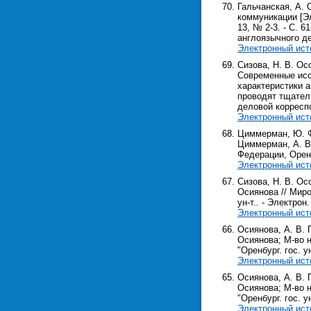
Гальчанская, А.
коммуникации [Эл
13, № 2-3. - С. 
англоязычного де
Электронный ист
Сизова, Н. В. Ос
Современные иссл
характеристики 
проводят тщател
деловой корресп
Электронный ист
Циммерман, Ю. Ф
Циммерман, А. В.
Федерации, Оренбур
Электронный ист
Сизова, Н. В. Ос
Осиянова // Миро
ун-т.. - Электрон.
Электронный ист
Осиянова, А. В. 
Осиянова; М-во н
"Оренбург. гос. ун
Электронный ист
Осиянова, А. В. 
Осиянова; М-во н
"Оренбург. гос. ун
Электронный ист