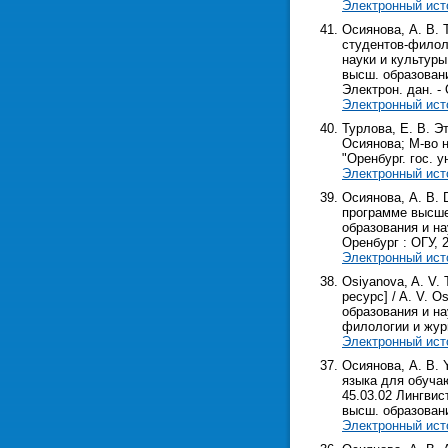
Электронный ист
Осиянова, А. В. 
студентов-филоло
науки и культуры
высш. образовани
Электрон. дан. - О
Электронный ист
Турлова, Е. В. Э
Осиянова; М-во н
"Оренбург. гос. ун
Электронный ист
Осиянова, А. В. 
программе высшег
образования и на
Оренбург : ОГУ, 2
Электронный ист
Osiyanova, A. V. 
ресурс] / A. V. O
образования и на
филологии и журна
Электронный ист
Осиянова, А. В. 
языка для обуча
45.03.02 Лингвис
высш. образования
Электронный ист