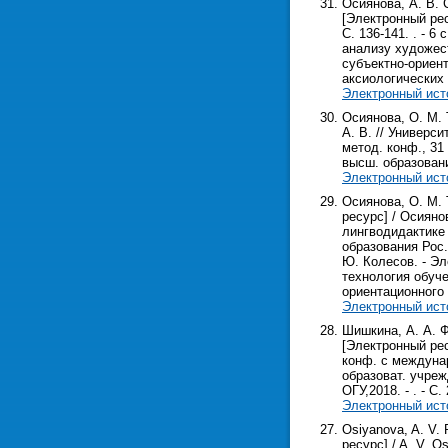
Осиянова, А. В.
[Электронный рес
С. 136-141. . - 
анализу художест
субъектно-ориен
аксиологических
Электронный ист
Осиянова, О. М.
А. В. // Универс
метод. конф., 31
высш. образования
Электронный ист
Осиянова, О. М.
ресурс] / Осияно
лингводидактике 
образования Рос.
Ю. Колесов. - Эл
технология обуч
ориентационного
Электронный ист
Шишкина, А. А. 
[Электронный рес
конф. с междунар
образоват. учреж
ОГУ,2018. - . - С. 
Электронный ист
Osiyanova, A. V. 
ресурс] / A. V. Os