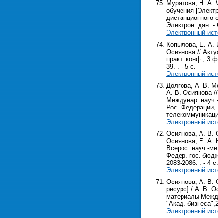
Муратова, Н. А. 
обучения [Электр
дистанционного о
Электрон. дан. - 
Электронный ист
Копылова, Е. А. 
Осиянова // Акт
практ. конф., 3 ф
39. . - 5 с.
Электронный ист
Долгова, А. В. М
А. В. Осиянова /
Междунар. науч.-
Рос. Федерации, 
телекоммуникаций 
Электронный ист
Осиянова, А. В. 
Осиянова, Е. А. 
Всерос. науч.-ме
Федер. гос. бюдже
2083-2086. . - 4 с.
Электронный ист
Осиянова, А. В.
ресурс] / А. В. 
материалы Междун
"Акад. бизнеса",202
Электронный ист