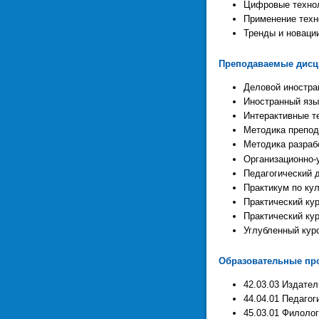
Цифровые технол
Применение техн
Тренды и новации
Преподаваемые дис
Деловой иностра
Иностранный язы
Интерактивные т
Методика препод
Методика разраб
Организационно-
Педагогический 
Практикум по ку
Практический кур
Практический кур
Углубленный курс
Образовательные про
42.03.03 Издател
44.04.01 Педагог
45.03.01 Филолог