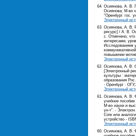
Осиянова, А. В. 
Осиянова; М-во н
"Оренбург. гос. ун
Электронный ист
Осиянова, А. В.
ресурс] / А. В. О
с. Отмечено, чт
интересами, уро
Исследованием у
коммуникативной
повышении мотив
Электронный ист
Осиянова, А. В.
[Электронный рес
культуры : матер
образования Рос.
- Оренбург : ОГУ,2
Электронный ист
Осиянова, А. В.
учебное пособие
М-во науки и выс
ун-т". - Электрон
Core или аналоги
устройство - ISB
Электронный ист
Осиянова, А. В.
учебное пособие