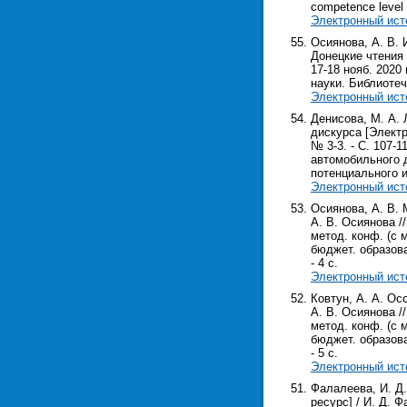
competence level 
Электронный ист
Осиянова, А. В. 
Донецкие чтения 
17-18 нояб. 2020 
науки. Библиотечн
Электронный ист
Денисова, М. А.
дискурса [Электр
№ 3-3. - С. 107-
автомобильного 
потенциального 
Электронный ист
Осиянова, А. В.
А. В. Осиянова /
метод. конф. (с 
бюджет. образоват
- 4 с.
Электронный ист
Ковтун, А. А. Ос
А. В. Осиянова /
метод. конф. (с 
бюджет. образоват
- 5 с.
Электронный ист
Фалалеева, И. Д
ресурс] / И. Д. Ф