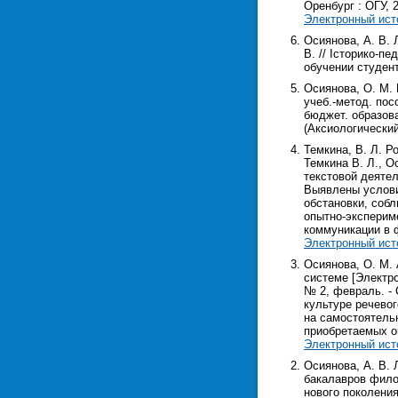
Оренбург : ОГУ, 2
Электронный ист
Осиянова, А. В. 
В. // Iсторико-пе
обучении студен
Осиянова, О. М. 
учеб.-метод. пос
бюджет. образоват
(Аксиологический
Темкина, В. Л. Р
Темкина В. Л., О
текстовой деяте
Выявлены услови
обстановки, соб
опытно-эксперим
коммуникации в 
Электронный ист
Осиянова, О. М.
системе [Электро
№ 2, февраль. - 
культуре речево
на самостоятель
приобретаемых о
Электронный ист
Осиянова, А. В.
бакалавров фило
нового поколения