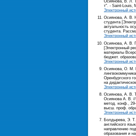
Осиянова, В. Л. 
т". - Saint-Louis,
Электронный ист
Осиянова, А. В.
студента [Электр
актуальность ос
студента. Рассм
Электронный ист
Осиянова, А. В.
[Электронный рес
материалы Всерос
бюджет. образоват
Электронный ист
Осиянова, О. М.
лингвокоммуникат
Оренбургского го
на дидактическо
Электронный ист
Осиянова, А. В.
Осиянова А. В. /
метод. конф., 29
высш. проф. образ
Электронный ист
Болдырева, Э. Т.
английского язы
направлению под
образования и на