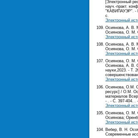
[Электронный рес
науч.-практ. кон
"КАВИПАУЭР". - К
с.
Электронный ист
Осиянова, А. В. 
Осиянова, О. М. О
Электронный ист
Осиянова, А. В. 
Осиянова, О. М. О
Электронный ист
Осиянова, О. М.
Осиянова, А. В. 
науки,2023. - Т.
совершенствован
Электронный ист
Осиянова, О.М. 
ресурс] / О.М. О
материалов Всерос
- . - С. 397-404. . 
Электронный ист
Осиянова, О. М. 
Осиянова; Оренбур
Электронный ист
Вебер, В. Н. Осо
Современные иссл