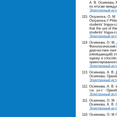
А. В. Осиянова, 
по итогам междунар
Электронный ист
Osiyanova, O. M. 
Osiyanova // Philo
students' lingua-c
that the use of th
students' lingua-
Электронный ист
Осиянова, О. М. 
Филологический к
диагностики лин
(обобщающий) эт
оценку и способ
ориентированног
Электронный ист
Осиянова, А. В. 
Осиянова; Оренбур
Электронный ист
Осиянова, А. В. 
гос. ун-т. - Оренб
Электронный ист
Осиянова, О. М. 
Осиянова, А. В. О
Электронный ист
Осиянова, О. М 