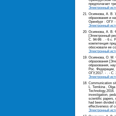
предполагает тр
Электронный ист
Осиянова, А. В. 
образования и на
Оренбург : ОГУ. - 
Электронный ист
Осиянова, А. В.
[Электронный рес
С. 94-99. . - 6 
компетенция пред
обосновали ее с
Электронный ист
Осиянова, О. М.
образования [Эле
образования, нау
Рос. Федерации, 
ОГУ,2017. - . - С. 
Электронный ист
Communication sit
L. Temkina , Olga
Technology,2016. -
investigation, ped
scientific papers,
had been divided i
effectiveness of 
Электронный ист