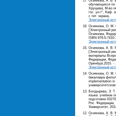
Осиянова, А. В. 
обучающихся по 
Хрущева; М-во об
гос. ун-т", Каф. 
с тит. экрана.
Электронный ист
Осиянова, О. М.
[Электронный рес
Осиянова; Федер.
ISBN 978-5-7410-1
Электронный ист
Осиянова, А. В.
[Электронный рес
материалы Всерос
Федерации, Федер
Оренбург,2015. - .
Электронный ист
Осиянова, О. М.
бакалавра филолог
implementation i
университетском о
Болдырева, Э. Т.
языка: учебное 
подготовки 03270
Рос. Федерации, 
Университет, 2014
Осиянова, А. В. 