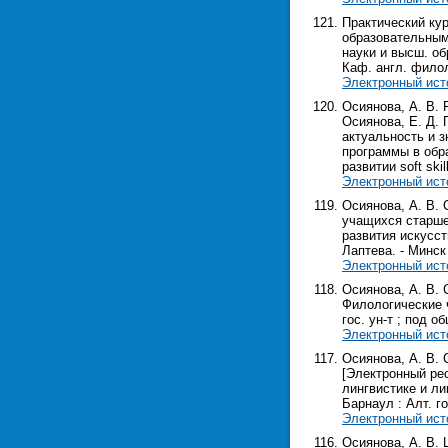
Практический кур
образовательным 
науки и высш. об
Каф. англ. филоло
Электронный ист
Осиянова, А. В. 
Осиянова, Е. Д. П
актуальность и зн
программы в обр
развитии soft sk
Электронный ист
Осиянова, А. В.
учащихся старшей
развития искусств
Лаптева. - Минск :
Электронный ист
Осиянова, А. В. 
Филологические ч
гос. ун-т ; под об
Электронный ист
Осиянова, А. В.
[Электронный рес
лингвистике и лин
Барнаул : Алт. гос
Электронный ист
Осиянова, А. В.