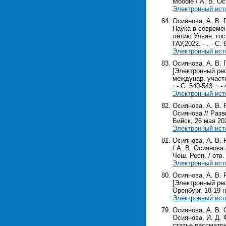
Moodle / А. В. Ос
Электронный ист
Осиянова, А. В. 
Наука в современ
летию Ульян. гос.
ГАУ,2022. - . - С. 
Электронный ист
Осиянова, А. В.
[Электронный рес
междунар. участие
. - С. 540-543. . - 
Электронный ист
Осиянова, А. В. 
Осиянова // Разв
Бийск, 26 мая 202
Электронный ист
Осиянова, А. В. 
/ А. В. Осиянова 
Чеш. Респ. / отв. 
Электронный ист
Осиянова, А. В.
[Электронный рес
Оренбург, 18-19 но
Электронный ист
Осиянова, А. В. 
Осиянова, И. Д. 
статье рассматр