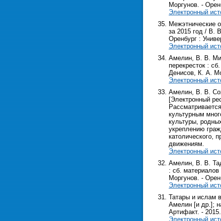
Моргунов. - Оренб
Электронный ист
Межэтнические о
за 2015 год / В. 
Оренбург : Универ
Электронный ист
Амелин, В. В. Ми
перекресток : сб.
Денисов, К. А. Мо
Электронный ист
Амелин, В. В. С
[Электронный ресу
Рассматривается
культурным мног
культуры, родных
укреплению граж
католического, 
движениям.
Электронный ист
Амелин, В. В. Та
: сб. материалов 
Моргунов. - Оренбу
Электронный ист
Татары и ислам в
Амелин [и др.]; н
Артифакт. - 2015.
Электронный ист