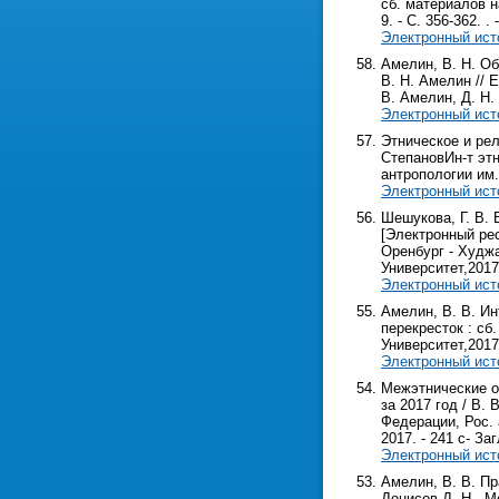
сб. материалов на
9. - С. 356-362. . -
Электронный ист
Амелин, В. Н. О
В. Н. Амелин // Е
В. Амелин, Д. Н. 
Электронный ист
Этническое и рел
СтепановИн-т этн
антропологии им. 
Электронный ист
Шешукова, Г. В.
[Электронный рес
Оренбург - Худжан
Университет,2017. 
Электронный ист
Амелин, В. В. Ин
перекресток : сб.
Университет,2017. 
Электронный ист
Межэтнические о
за 2017 год / В. 
Федерации, Рос. 
2017. - 241 с- Заг
Электронный ист
Амелин, В. В. Пр
Денисов Д. Н., Мо