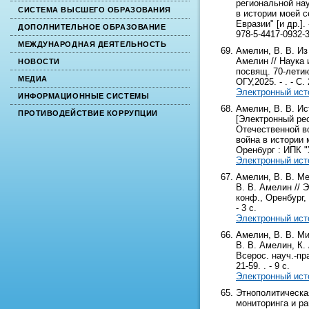
региональной на
СИСТЕМА ВЫСШЕГО ОБРАЗОВАНИЯ
в истории моей 
Евразии" [и др.].
ДОПОЛНИТЕЛЬНОЕ ОБРАЗОВАНИЕ
978-5-4417-0932-3
МЕЖДУНАРОДНАЯ ДЕЯТЕЛЬНОСТЬ
Амелин, В. В. Из
Амелин // Наука 
НОВОСТИ
посвящ. 70-летию 
МЕДИА
ОГУ,2025. - . - С. 
Электронный ист
ИНФОРМАЦИОННЫЕ СИСТЕМЫ
Амелин, В. В. И
ПРОТИВОДЕЙСТВИЕ КОРРУПЦИИ
[Электронный рес
Отечественной во
война в истории 
Оренбург : ИПК "Ун
Электронный ист
Амелин, В. В. М
В. В. Амелин //
конф., Оренбург, 
- 3 с.
Электронный ист
Амелин, В. В. Ми
В. В. Амелин, К.
Всерос. науч.-пра
21-59. . - 9 с.
Электронный ист
Этнополитическа
мониторинга и ра