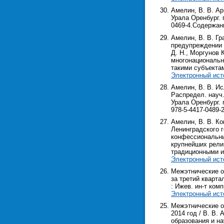
Амелин, В. В. Ар
Урала Оренбург. г
0469-4.Содержан
Амелин, В. В. Г
предупреждении 
Д. Н., Моргунов К
многонациональн
такими субъекта
Электронный ист
Амелин, В. В. Ис
Распредел. науч.
Урала Оренбург. г
978-5-4417-0489-
Амелин, В. В. Ко
Ленинградского г
конфессиональны
крупнейших рели
традиционными и
Электронный ист
Межэтнические о
за третий квартал
: Ижев. ин-т комп
Электронный ист
Межэтнические от
2014 год / В. В.
образования и нау