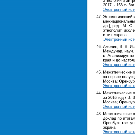
этнологии и антр
2017. - 158 с- Заг
Электронный ист
Этнологический 
межнациональных
др.]; ред.: М. Ю
этнополит. иссле
с тит. экрана.
Электронный ист
Амелин, В. В. Ис
Междунар. науч. к
с. Анализируется
края и до насто
Электронный ист
Межэтнические о
за первое полугод
Москва; Оренбург;
Электронный ист
Межэтнические о
за 2016 год / В. 
Москва; Оренбург;
Электронный ист
Межэтнические о
доклад по итогам
Оренбург. гос. ун
экрана.
Электронный ист