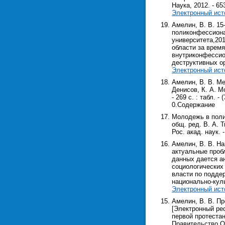
Наука, 2012. - 65
Электронный ист
Амелин, В. В. 15
поликонфессиона
университета,201
области за время
внутриконфессио
деструктивных о
Электронный ист
Амелин, В. В. Ме
Денисов, К. А. М
- 269 c. : табл. 
0.Содержание
Молодежь в полиэ
общ. ред. В. А. 
Рос. акад. наук. 
Амелин, В. В. Н
актуальные пробл
данных дается а
социологических
власти по подде
национально-кул
Электронный ист
Амелин, В. В. Пр
[Электронный рес
первой протестан
Правительство Ор