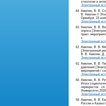
этнологии и антро
Электронный ист
Амелин, В. В. Ст
В. Амелин // Эт
Оренбург, 23 нояб
Электронный ист
Амелин, В. В. Ве
опроса [Электрон
практ. мероприяти
с.
Электронный ист
Амелин, В. В. М
[Электронный рес
В. В. Амелин, Д. 
Электронный ист
Амелин, В. В. Пе
давления [Электр
мероприятий / сос
Электронный ист
Амелин, В. В. Ре
Итоги социологич
перекресток : сб.
Университет,2020. 
Электронный ист
Амелин, В. В. Е
России и Казахст