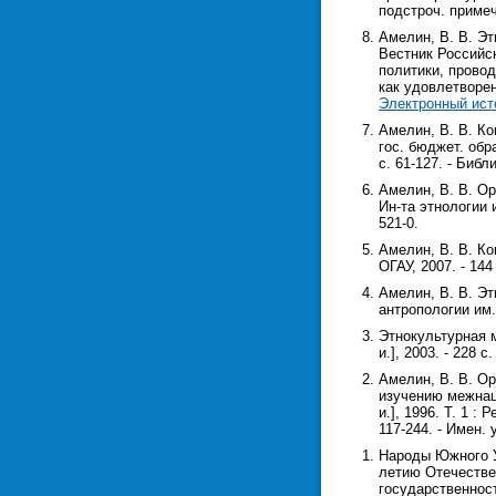
подстроч. примеч
Амелин, В. В. Эт
Вестник Российск
политики, прово
как удовлетворен
Электронный ист
Амелин, В. В. Ко
гос. бюджет. обра
с. 61-127. - Библ
Амелин, В. В. Ор
Ин-та этнологии и
521-0.
Амелин, В. В. Ко
ОГАУ, 2007. - 144 
Амелин, В. В. Эт
антропологии им. 
Этнокультурная мо
и.], 2003. - 228 с
Амелин, В. В. Ор
изучению межнац.
и.], 1996. Т. 1 :
117-244. - Имен. у
Народы Южного У
летию Отечествен
государственност