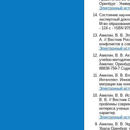
Оренбург : Универс
Электронный ист
Состояние научн
экспертный докла
М-во образования
- 124 с - ISBN 9
Амелин, В. В. Эт
А. // Вестник Ро
конфликтов в со
Электронный ист
Амелин, В. В. Ак
учебно-методичес
Амелин; Оренбург.
88838-759-7.Сод
Амелин, В. В. Вл
Интеллект. Иннов
миграции как кон
Электронный ист
Амелин, В. В. И
В. В. // Вестник 
проблемы соврем
интереса ученых 
характер.
Электронный ист
Амелин, В. В. Ук
Урала Оренбург. г