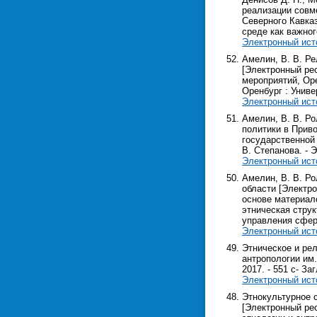
реализации совм
Северного Кавка
среде как важно
Электронный ист
Амелин, В. В. Р
[Электронный рес
мероприятий, Орен
Оренбург : Универс
Электронный ист
Амелин, В. В. Р
политики в Приво
государственной 
В. Степанова. - Э
Электронный ист
Амелин, В. В. Р
области [Электрон
основе материал
этническая стру
управления сфер
Электронный ист
Этническое и рел
антропологии им.
2017. - 551 с- Заг
Электронный ист
Этнокультурное 
[Электронный ресу