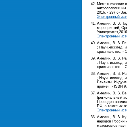
Межэтнические от
антропологии им.
2016. - 297 с- Заг
Электронный ист
Амелин, В. В. Та
мероприятий, Орен
Университет,2016. 
Электронный ист
Амелин, В. В. Ре
; Науч.-исслед. и
христианство. - О
Амелин, В. В. Ре
; Науч.-исслед. и
христианство. - О
Амелин, В. В. Ре
; Науч.-исслед. 
Бахаизм. Индуизм
примеч. - ISBN 9
Амелин, В. В. В
(региональный асп
Проведен анализ
РФ, а также их 
Электронный ист
Амелин, В. В. Ку
народов России и
материалов науч.-