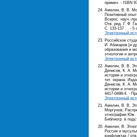
примеч. - ISBN 9
Амелин, В. В. Мо
Позитивный опыт
Всерос. науч.-пра
Отв. ред. Г. Ф. Г
С. 133-137 . . - 5 
Электронный ист
Российское студе
И. Абакаров [и др
образования и мо
этнологии и антро
Электронный ист
Амелин, В. В. Эт
Денисов, К. А. М
истории и этногра
тит. экрана. Изд
Денисов, К. А. М
истории и этногра
4417-0498-4. - Пр
Электронный ист
Амелин, В. В. Эт
Моргунов; Распре
этнографии Юж. Ур
Библиогр. в подс
Амелин, В. Этноп
Россия и мусульма
конфликтах / отв