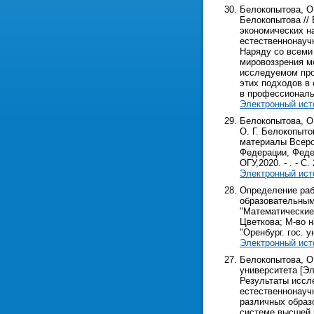
Белокопытова, О.
Белокопытова //
экономических на
естественнонауч
Наряду со всеми
мировоззрения м
исследуемом про
этих подходов в
в профессиональ
Электронный ист
Белокопытова, О.
О. Г. Белокопыто
материалы Всерос
Федерации, Федер
ОГУ,2020. - . - С. 
Электронный ист
Определение раб
образовательным
"Математические 
Цветкова; М-во н
"Оренбург. гос. у
Электронный ист
Белокопытова, О
университета [Эле
Результаты иссл
естественнонауч
различных образ
системе высшей 