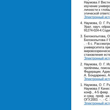
Наумова // Вестн
изучение универ
личности к глоб
этической ответс
Электронный ист
Наумова, О. Г. Р
Урал. науч.-образ
91274-024-4.Сод
Белокопытова, О.
Белокопытова // 
. - 6 с. Рассмат
университета пр
мировоззренческ
становления ест
Электронный ист
Наумова, О. Г. И
проблемы, поиски,
Федерации, Админ
А. Бондаренко, А.
Электронный ист
Наумова, О. Г. Р
Наумова // Качес
конф., 4-5 февр.
и сред. проф. шк.
ОГУ,2003. - . - С. 
Электронный ист