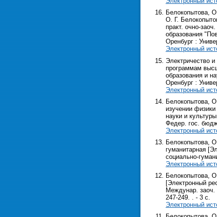
Электронный ист
Белокопытова, О.
О. Г. Белокопыто
практ. очно-заоч
образования "Пов
Оренбург : Универс
Электронный ист
Электричество и
программам высше
образования и на
Оренбург : Универ
Электронный ист
Белокопытова, О.
изучении физики 
науки и культуры
Федер. гос. бюдже
Электронный ист
Белокопытова, О.
гуманитарная [Эл
социально-гуманит
Электронный ист
Белокопытова, О.
[Электронный рес
Междунар. заоч. н
247-249. . - 3 с.
Электронный ист
Белокопытова, О