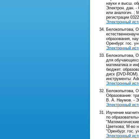
науки и высш. об
Электрон. дан. - 
или аналогич. ; M
регистрации 0322
Электронный ист
Белокопытова, О
естественнонаучн
образования, нау
Оренбург. гос. ун-
Электронный ист
Белокопытова, О.
для обучающихся
математика и инф
бюджет. образоват
диск (DVD-ROM). -
инструменты: Ado
Электронный ист
Белокопытова, О.
Образование: тра
В. А. Наумов. - Эл
Электронный ист
Изучение магнит
по образователь
"Математические 
Цветкова; М-во н
"Оренбург. гос. у
Электронный ист