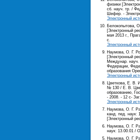
физики [Электрон
сб. науч. тр. / Ф
Шефер. - Электрон
Электронный ист
Белокопытова, О
[Электронный рес
мая 2013 г., Прага
с.
Электронный ист
Наумова, О. Г. 
[Электронный рес
Междунар. науч. к
Федерации, Федер
образования Оренб
Электронный ист
Цветкова, Е. В. 
№ 130 / Е. В. Цв
образованию, Гос
- 2008. - 12 с- За
Электронный ист
Наумова, О. Г. Р
канд. пед. наук: 
[Электронный ре
Наумова, О. Г. Р
наук: 13.00.01 / 
Наумова, О. Г. Р