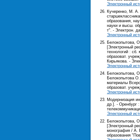
Электронный ист
Кучеренко, М. А
старшеклассника 
образования, нау
науки и высш. об
т". - Электрон. да
Электронный ист
Белокопытова, О
[Электронный ре
технологий : сб.
образоват. учреж
Кирьякова. - Элек
Электронный ист
Белокопытова, О.
Белокопытова О. 
материалы Всерос
образоват. учрежд
Электронный ист
Модернизация инж
др.]. - Оренбург
телекоммуникаций 
Электронный ист
Белокопытова, О
[Электронный рес
монография / А. 
образования "Пово
Электронный ист