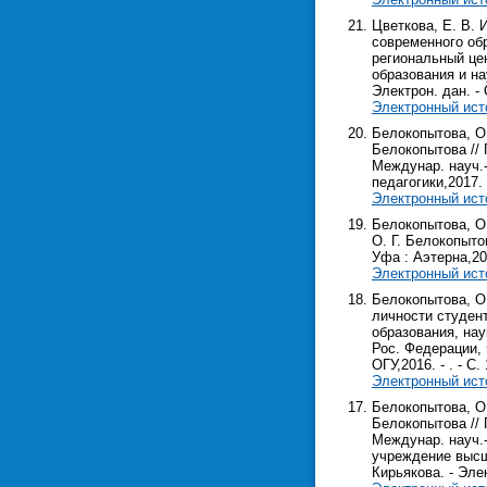
Цветкова, Е. В. 
современного обр
региональный цен
образования и на
Электрон. дан. - О
Электронный ист
Белокопытова, О.
Белокопытова //
Междунар. науч.-п
педагогики,2017. - 
Электронный ист
Белокопытова, О
О. Г. Белокопыто
Уфа : Аэтерна,2017
Электронный ист
Белокопытова, О
личности студент
образования, нау
Рос. Федерации, 
ОГУ,2016. - . - С. 
Электронный ист
Белокопытова, О.
Белокопытова //
Междунар. науч.-
учреждение высш.
Кирьякова. - Элект