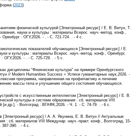
форма (
2023
)
нятиям физической культурой [Электронный ресурс] / Е. В. Витун, Т.
зования, науки и культуры : материалы Всерос. науч.-метод. конф.,
Оренбург : ОГУ,2026. - . - С. 721-724. . - 4 с.
зиологических показателей обучающихся [Электронный ресурс] / Е.
ауки и культуры : материалы Всерос. науч.-метод. конф., Оренбург,
 ОГУ,2026. - . - С. 725-729. . - 5 с.
ках дисциплины "Физическая культура" на примере Оренбургского
итун // Modern Humanities Success = Успехи гуманитарных наук,2026. -
омплексная программа, направленная на профилактику и лечение
нижению массы тела и улучшению общего состояния обучающихся.
стройств с искусственным интеллектом [Электронный ресурс] / Е. В.
ческой культуры в системе образования : сб. материалов VIII
и др.]. - Волгоград : ВГАФК,2026. - Ч. 1. - С. 74-79. . - 6 с.
 [Электронный ресурс] / А. А. Якунина, Е. В. Витун // Актуальные
 : сб. материалов VIII Междунар. науч.-практ. конф., Волгоград, 15-
 387-390. . - 4 с.