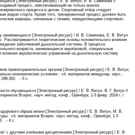
щихся [Электронный ресурс] / Е. В. Витун, И. В. Семенова //
необходимый процесс, обеспечивающий не только анализ
нировочного процесса в целом. Спортивный отбор следует
ым видом спорта. Кроме того, тренировочный процесс должен быть
ческие маркеры, связанные с генами, определяющими спортивно-
 занимающихся [Электронный ресурс] / И. В. Семенова, Е. В. Витун
 - 4 с. Рассматриваются теоретические основы положительного влияния
реждения заболеваний дыхательной системы. В процессе
ольного возраста, занимающихся акробатикой, специальные
я влияния акробатических упражнений на дыхательную систему
ков правоохранительных органов [Электронный ресурс] / Е. В. Витун,
ально-экономических условиях : сб. материалов междунар. науч.-
298-302. . - 5 с.
ти обучающихся [Электронный ресурс] / Е. В. Витун, В. Г. Витун //
ериалов Всерос. науч.-метод. конф., Оренбург, 1-3 февр. 2024 г. /
дорового образа жизни [Электронный ресурс] / Е. В. Витун, М. В.
уры : сб. материалов Всерос. науч.-метод. конф., Оренбург, 1-3
 . - 4 с.
ра" с другими учебными дисциплинами [Электронный ресурс] / Е. В.