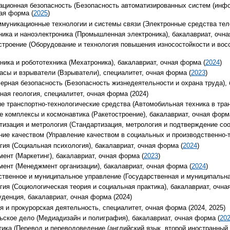
ационная безопасность (Безопасность автоматизированных систем (инф
ая форма (
2025
)
ммуникационные технологии и системы связи (Электронные средства тел
ника и наноэлектроника (Промышленная электроника), бакалавриат, очна
строение (Оборудование и технология повышения износостойкости и вос
ника и робототехника (Мехатроника), бакалавриат, очная форма (
2024
)
асы и взрыватели (Взрыватели), специалитет, очная форма (
2023
)
ерная безопасность (Безопасность жизнедеятельности и охрана труда), 
ная геология, специалитет, очная форма (2024)
е транспортно-технологические средства (Автомобильная техника в тран
е комплексы и космонавтика (Ракетостроение), бакалавриат, очная форм
тизация и метрология (Стандартизация, метрология и подтверждение соо
ние качеством (Управление качеством в социальных и производственно-т
гия (Социальная психология), бакалавриат, очная форма (
2024
)
ент (Маркетинг), бакалавриат, очная форма (
2023
)
мент (Менеджмент организации), бакалавриат, очная форма (
2024
)
ственное и муниципальное управление (Государственная и муниципальна
гия (Социологическая теория и социальная практика), бакалавриат, очна
денция, бакалавриат, очная форма (2024)
я и прокурорская деятельность, специалитет, очная форма (2024, 2025)
ьское дело (Медиадизайн и полиграфия), бакалавриат, очная форма (
20
тика (Перевод и переводоведение (английский язык, второй иностранный 