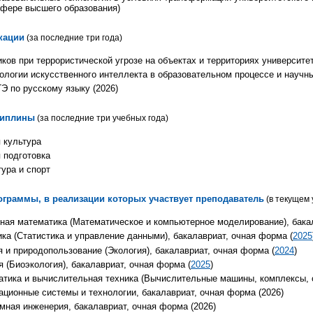
сфере высшего образования
)
кации
(за последние три года)
ков при террористической угрозе на объектах и территориях университет
ологии искусственного интеллекта в образовательном процессе и научн
Э по русскому языку (2026)
циплины
(за последние три учебных года)
 культура
 подготовка
ура и спорт
граммы, в реализации которых участвует преподаватель
(в текущем 
дная математика (Математическое и компьютерное моделирование), бака
ика (Статистика и управление данными), бакалавриат, очная форма (
2025
я и природопользование (Экология), бакалавриат, очная форма (
2024
)
я (Биоэкология), бакалавриат, очная форма (
2025
)
атика и вычислительная техника (Вычислительные машины, комплексы, с
ационные системы и технологии, бакалавриат, очная форма (2026)
мная инженерия, бакалавриат, очная форма (2026)