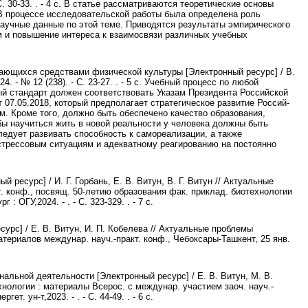
С. 30-33. . - 4 с. В статье рассматриваются теоретические основы
В процессе исследовательской работы была определена роль
аучные данные по этой теме. Приводятся результаты эмпирического
и повышение интереса к взаимосвязи различных учебных
ающихся средствами физической культуры [Электронный ресурс] / В.
4. - № 12 (238). - С. 23-27. . - 5 с. Учебный процесс по любой
ый стандарт должен соответствовать Указам Президента Российской
07.05.2018, который предполагает стратегическое развитие Россий-
м. Кроме того, должно быть обеспечено качество образования,
бы научиться жить в новой реальности у человека должны быть
едует развивать способность к самореализации, а также
стрессовым ситуациям и адекватному реагированию на постоянно
ресурс] / И. Г. Горбань, Е. В. Витун, В. Г. Витун // Актуальные
. конф., посвящ. 50-летию образования фак. приклад. биотехнологии
: ОГУ,2024. - . - С. 323-329. . - 7 с.
урс] / Е. В. Витун, И. П. Кобелева // Актуальные проблемы
териалов междунар. науч.-практ. конф., Чебоксары-Ташкент, 25 янв.
альной деятельности [Электронный ресурс] / Е. В. Витун, М. В.
хнологии : материалы Всерос. с междунар. участием заоч. науч.-
гет. ун-т,2023. - . - С. 44-49. . - 6 с.