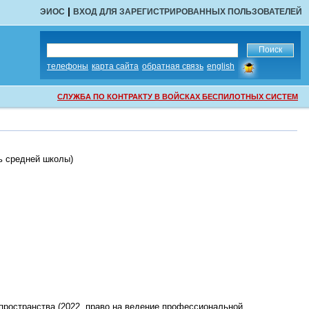
|
ЭИОС
ВХОД ДЛЯ ЗАРЕГИСТРИРОВАННЫХ ПОЛЬЗОВАТЕЛЕЙ
сообщить
телефоны
карта сайта
обратная связь
english
об
ошибке
СЛУЖБА ПО КОНТРАКТУ В ВОЙСКАХ БЕСПИЛОТНЫХ СИСТЕМ
ь средней школы
)
пространства (2022,
право на ведение профессиональной