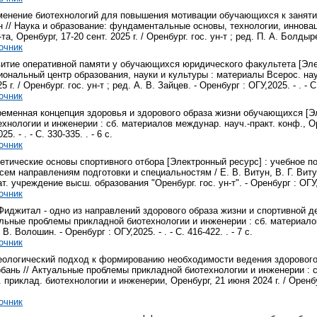
именение биотехнологий для повышения мотивации обучающихся к занятия
ун // Наука и образование: фундаментальные основы, технологии, иннова
та, Оренбург, 17-20 сент. 2025 г. / Оренбург. гос. ун-т ; ред. П. А. Болдырев
очник
витие оперативной памяти у обучающихся юридического факультета [Элект
иональный центр образования, науки и культуры : материалы Всерос. науч
5 г. / Оренбург. гос. ун-т ; ред. А. В. Зайцев. - Оренбург : ОГУ,2025. - . - С.
очник
ременная концепция здоровья и здорового образа жизни обучающихся [Эле
нологии и инженерии : сб. материалов междунар. науч.-практ. конф., Орен
5. - . - С. 330-335. . - 6 с.
очник
оретические основы спортивного отбора [Электронный ресурс] : учебно
сем направлениям подготовки и специальностям / Е. В. Витун, В. Г. Вит
. учреждение высш. образования "Оренбург. гос. ун-т". - Оренбург : ОГУ, 2
очник
Фиджитал - одно из направлений здорового образа жизни и спортивной д
альные проблемы прикладной биотехнологии и инженерии : сб. материалов 
. В. Волошин. - Оренбург : ОГУ,2025. - . - С. 416-422. . - 7 с.
очник
меологический подход к формированию необходимости ведения здорового 
Горбань // Актуальные проблемы прикладной биотехнологии и инженерии : 
приклад. биотехнологии и инженерии, Оренбург, 21 июня 2024 г. / Оренбург.
очник