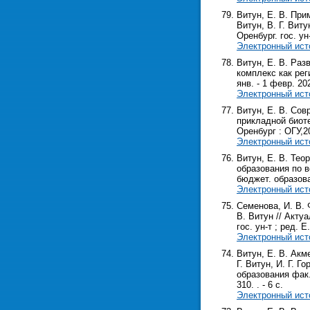
Витун, Е. В. Пр
Витун, В. Г. Вит
Оренбург. гос. ун-
Электронный ист
Витун, Е. В. Раз
комплекс как рег
янв. - 1 февр. 202
Электронный ист
Витун, Е. В. Сов
прикладной биотех
Оренбург : ОГУ,202
Электронный ист
Витун, Е. В. Те
образования по в
бюджет. образоват
Электронный ист
Семенова, И. В. 
В. Витун // Акту
гос. ун-т ; ред. Е
Электронный ист
Витун, Е. В. Ак
Г. Витун, И. Г. 
образования фак. 
310. . - 6 с.
Электронный ист