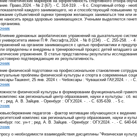
яние генетических маркеров на эффективность спортивного отбора обучаю
ние. Право,2024. - № 2 (67). - С. 314-319. . - 6 с. Спортивный отбор - 
показателей каждого занимающего, но и способствующий повышению тре
бежание субъективной оценки тренером желающих заниматься тем или ин
е наносить вреда здоровью занимающихся. Учеными выделяются генети
 организма.
очник
 Влияние дренажных акробатических упражнений на дыхательную систему
и университета имени П.Ф. Лесгафта,2024. - № 8 (234) . - С. 255-258. .
упражнений на организм занимающихся с целью профилактики и предуп
ли определены и внедрены в тренировочный процесс детей младшего шк
атические упражнения. В статье представлены результаты исследовани
остоверно подтверждающие их результативность.
очник
яние физической подготовки на профессиональное становление сотрудни
 Актуальные проблемы физической культуры и спорта в современных соци
оксары-Ташкент, 25 янв. 2024 г. - Чебоксары : Чувашский ГАУ,2024. - . - С. 
очник
можности физической культуры в формировании функциональной грамотнос
комплекс как региональный центр образования, науки и культуры : сб. мат
т ; ред. А. В. Зайцев. - Оренбург : ОГУ,2024. - . - С. 635-639. . - 5 с.
очник
ровьесбережение педагогов - фактор мотивации обучающихся к ведению з
ерситетский комплекс как региональный центр образования, науки и культ
енбург. гос. ун-т ; ред. А. В. Зайцев. - Оренбург : ОГУ,2024. - . - С. 640-643.
очник
опросу о необходимости взаимодействия дисциплины "Физическая культу