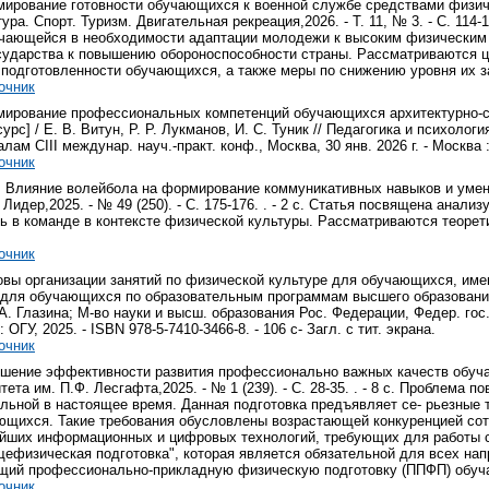
мирование готовности обучающихся к военной службе средствами физическ
ура. Спорт. Туризм. Двигательная рекреация,2026. - Т. 11, № 3. - С. 114
чающейся в необходимости адаптации молодежи к высоким физическим 
сударства к повышению обороноспособности страны. Рассматриваются 
 подготовленности обучающихся, а также меры по снижению уровня их з
очник
рмирование профессиональных компетенций обучающихся архитектурно-с
урс] / Е. В. Витун, Р. Р. Лукманов, И. С. Туник // Педагогика и психоло
алам CIII междунар. науч.-практ. конф., Москва, 30 янв. 2026 г. - Москва : 
очник
. Влияние волейбола на формирование коммуникативных навыков и умение
 Лидер,2025. - № 49 (250). - С. 175-176. . - 2 с. Статья посвящена ана
ть в команде в контексте физической культуры. Рассматриваются теорет
очник
новы организации занятий по физической культуре для обучающихся, име
 для обучающихся по образовательным программам высшего образования 
. А. Глазина; М-во науки и высш. образования Рос. Федерации, Федер. го
: ОГУ, 2025. - ISBN 978-5-7410-3466-8. - 106 с- Загл. с тит. экрана.
очник
ышение эффективности развития профессионально важных качеств обучающ
тета им. П.Ф. Лесгафта,2025. - № 1 (239). - С. 28-35. . - 8 с. Пробле
льной в настоящее время. Данная подготовка предъявляет се- рьезные т
ющихся. Такие требования обусловлены возрастающей конкуренцией сот
йших информационных и цифровых технологий, требующих для работы с
ефизическая подготовка", которая является обязательной для всех нап
щий профессионально-прикладную физическую подготовку (ППФП) обу
очник