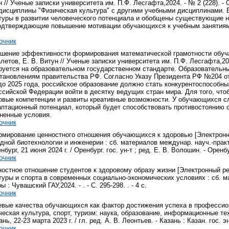
н // Ученые записки университета им. П.Ф. Лесгафта,2024. - № 2 (228). - 
дисциплины "Физическая культура" с другими учебными дисциплинами. 
туры в развитии человеческого потенциала и обобщены существующие н
одтверждающие повышение мотивации обучающихся к учебным занятиям 
очник
вышение эффективности формирования математической грамотности обуч
алетов, Е. В. Витун // Ученые записки университета им. П.Ф. Лесгафта,202
руется на образовательном государственном стандарте. Образовательн
тановлениям правительства РФ. Согласно Указу Президента РФ №204 от 
о 2025 года, российское образование должно стать конкурентоспособны
сийской Федерации войти в десятку ведущих стран мира. Для того, что
вые компетенции и развиты креативные возможности. У обучающихся сл
птационный потенциал, который будет способствовать противостоянию 
ненные условия.
очник
ормирование ценностного отношения обучающихся к здоровью [Электронный 
ной биотехнологии и инженерии : сб. материалов междунар. науч.-практ
ург, 21 июня 2024 г. / Оренбург. гос. ун-т ; ред. Е. В. Волошин. - Оренбург 
очник
ностное отношение студентов к здоровому образу жизни [Электронный рес
уры и спорта в современных социально-экономических условиях : сб. ма
ы : Чувашский ГАУ,2024. - . - С. 295-298. . - 4 с.
очник
евые качества обучающихся как фактор достижения успеха в профессион
ческая культура, спорт, туризм: наука, образование, информационные те
нь, 22-23 марта 2023 г. / гл. ред. А. В. Леонтьев. - Казань : Казан. гос. энер
очник