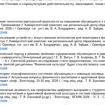
ия (Человек и социокультурная действительность), бакалавриат, очная 
яние технологии виртуальной реальности на повышение обучающихся к за
. Гребенникова // Университетский комплекс как региональный центр обра
в. 2026 г. / Оренбург. гос. ун-т им. В. А. Бондаренко ; ред. А. В. Зайцев. - 
очник
пользование устройств с искусственным интеллектом для мониторинга фи
Витун // Университетский комплекс как региональный центр образования, н
 / Оренбург. гос. ун-т им. В. А. Бондаренко ; ред. А. В. Зайцев. - Оренбург :
очник
мплексный подход в решении проблемы оздоровления обучающихся в рам
 университета [Электронный ресурс] / Е. В. Витун, Г. В. Боброва, В. Г. В
4. . - 6 с. Гипотезой данного исследования стало предположение, что к
ах занятий дисциплины "Физическая культура" будет способствовать с
очник
ниторинг психофизического состояния обучающихся с помощью носимых у
ронов // Актуальные вопросы физического воспитания и адаптивной физи
ракт. конф., Волгоград, 15-16 апр. 2026 г. / под общ. ред.: Т. В. Бахновой [
очник
изическая активность как профилактика цифрового выгорания у студентов
ого воспитания и адаптивной физической культуры в системе образования
под общ. ред.: Т. В. Бахновой [и др.]. - Волгоград : ВГАФК,2026. - Ч. 3. - С.
очник