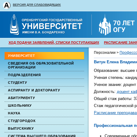
ВЕРСИЯ ДЛЯ СЛАБОВИДЯЩИХ
ХОД ПОДАЧИ ЗАЯВЛЕНИЙ, СПИСКИ ПОСТУПАЮЩИХ
РАСПИСАНИЕ ЗАН
Персоналии >
Профессо
УНИВЕРСИТЕТ
Витун Елена Владим
СВЕДЕНИЯ ОБ ОБРАЗОВАТЕЛЬНОЙ
ОРГАНИЗАЦИИ
Образование:
высшее
п
ПОДРАЗДЕЛЕНИЯ
Ученая степень:
канди
СТУДЕНТУ
Ученое звание:
доцент 
АСПИРАНТУ И ДОКТОРАНТУ
Должность:
доцент ка
АБИТУРИЕНТУ
Общий стаж работы:
3
Стаж педагогической 
ШКОЛЬНИКУ
Расписание преподава
НАУКА
СТУДГОРОДОК
Профессиональная п
ВЫПУСКНИКУ
Современные обр
СИСТЕМА ВЫСШЕГО ОБРАЗОВАНИЯ