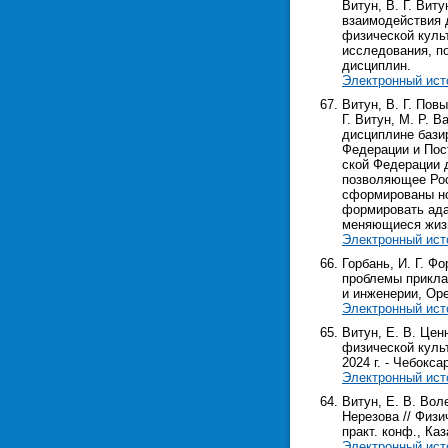
Витун, В. Г. Виту
взаимодействия 
физической куль
исследования, п
дисциплин.
Электронный ист
Витун, В. Г. По
Г. Витун, М. Р. В
дисциплине бази
Федерации и Пос
ской Федерации д
позволяющее Рос
сформированы но
формировать ада
меняющиеся жиз
Электронный ист
Горбань, И. Г. Ф
проблемы приклад
и инженерии, Оренб
Электронный ист
Витун, Е. В. Цен
физической культ
2024 г. - Чебоксар
Электронный ист
Витун, Е. В. Вол
Нерезова // Физи
практ. конф., Каза
Электронный ист