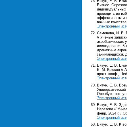
Витун, Е. В. Вли
Бизнес. Образова
индивидуальных 
проводить во из
эффективным и н
важные качества
Электронный ист
Семенова, И. В.
// Ученые записк
акробатических 
исследования бы
дренажные акроб
занимающихся, д
Электронный ист
Витун, Е. В. Вли
В. М. Крюков //
практ. конф., Чеб
Электронный ист
Витун, Е. В. Воз
Университетский 
Оренбург. гос. ун-
Электронный ист
Витун, Е. В. Здо
Нерезова // Унив
февр. 2024 г. / Ор
Электронный ист
Витун, Е. В. К в