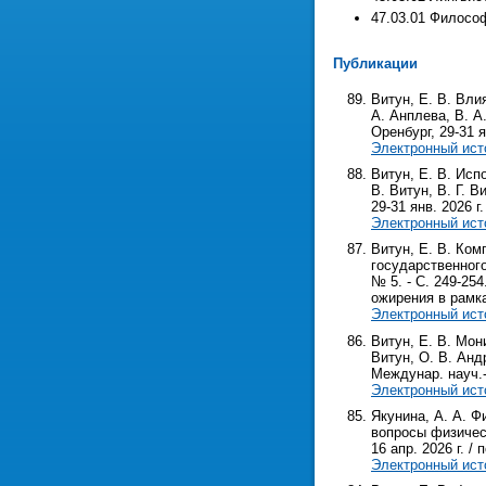
47.03.01 Философ
Публикации
Витун, Е. В. Вли
А. Анплева, В. А
Оренбург, 29-31 ян
Электронный ист
Витун, Е. В. Ис
В. Витун, В. Г. 
29-31 янв. 2026 г.
Электронный ист
Витун, Е. В. Ко
государственного
№ 5. - С. 249-25
ожирения в рамк
Электронный ист
Витун, Е. В. Мо
Витун, О. В. Анд
Междунар. науч.-п
Электронный ист
Якунина, А. А. Ф
вопросы физическ
16 апр. 2026 г. / 
Электронный ист