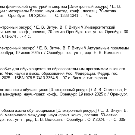
м физической культурой и спортом [Электронный ресурс] / Е. В.
ции : материалы Всерос. науч.-метод. конф., посвящ. 70-летию
. - Оренбург : ОГУ,2025. - . - С. 1338-1341. . - 4 с.
ронный ресурс] / Е. В. Витун, В. Г. Витун // Университетский
.-метод. конф., посвящ. 70-летию Оренбург. гос. ун-та, Оренбург, 30
 671-674 . . - 4 с.
ктронный ресурс] / Е. В. Витун, В. Г. Витун // Актуальные проблемы
бург, 19 июня 2025 г. / Оренбург. гос. ун-т ; ред. Е. В. Волошин. -
е пособие для обучающихся по образовательным программам высшего
ун; М-во науки и высш. образования Рос. Федерации, Федер. гос.
025. - ISBN 978-5-7410-3354-8. - 97 с- Загл. с тит. экрана.
еятельности обучающихся [Электронный ресурс] / И. В. Семенова, Е.
междунар. науч.-практ. конф., Оренбург, 19 июня 2025 г. / Оренбург.
образа жизни обучающимися [Электронный ресурс] / Е. В. Витун, В.
сб. материалов междунар. науч.-практ. конф., посвящ. 50-летию
 гос. ун-т ; ред. Е. В. Волошин. - Оренбург : ОГУ,2024. - . - С. 305-