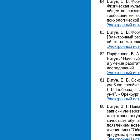
Витун, Е. В. Фор
Физическая культ
общества, заклю
требованиями го
психологической
Электронный ист
Витун, Е. В. Фо
[Электронный рес
сб. ст. по матери
Электронный ист
Парфенова, В. А
Витун // Научный
и умение работа
исследований.
Электронный ист
Витун, Е. В. Ос
учебное пособие
Г. В. Боброва, Т
ун-т". - Оренбург 
Электронный ист
Витун, В. Г. Пов
записки универси
достаточно актуа
качествам обуча
появлением нове
дисциплины "Общ
предусматриваю
Электронный ист