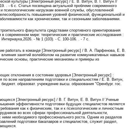
ой культуры [Электронный ресурс] / Е. В. Витун, В. Г. Витун //
-119. . - 6 с. Статья посвящена актуальной проблеме современного
и психологическим нагрузкам военной службы, обусловленной
целесообразность повышения уровней физической, функциональной и
аболеваемости как хроническими, так и сезонными заболеваниями.
троительного факультета средствами спортивного ориентирования
гия в современном мире: теоретические и практические исследования :
Интернаука,2026. - № 1 (103). - С. 100-106. . - 7 с.
 работать в команде [Электронный ресурс] / В. А. Парфенова, Е. В.
лизу влияния занятий волейболом на развитие коммуникативных навыков
ические основы, практические механизмы и примеры из
ющих отклонения в состоянии здоровья [Электронный ресурс] :
по всем направлениям подготовки и специальностям / Е. В. Витун,
с. бюджет. образоват. учреждение высш. образования "Оренбург. гос.
ихся [Электронный ресурс] / В. Г. Витун, Е. В. Витун // Ученые
ма повышения эффективности подготовки будущих специалистов является
ребования как к физическим, так и к психологическим и личностным
рудников во всех сферах профессиональной деятельности,
 ними необходимого профессионального роста. Одним из разделов
равлений подготовки бакалавров и специалистов, служит раздел,
чающихся.