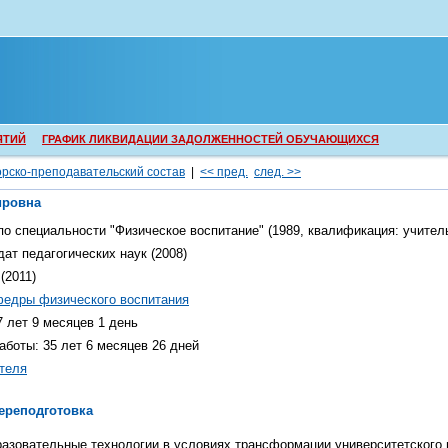
ЯТИЙ
ГРАФИК ЛИКВИДАЦИИ ЗАДОЛЖЕННОСТЕЙ ОБУЧАЮЩИХСЯ
рско-преподавательский состав
|
<< пред.
след. >>
ировна
о специальности "
Физическое воспитание
" (1989, квалификация:
учител
дат педагогических наук (2008)
(2011)
федры физического воспитания
7 лет 9 месяцев 1 день
работы:
35 лет 6 месяцев 26 дней
теля
ереподготовка
азовательные технологии в условиях трансформации университетского 