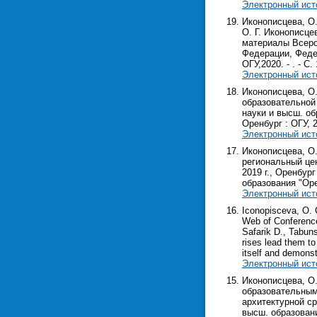
Электронный ист
Иконописцева, О.
О. Г. Иконописце
материалы Всерос
Федерации, Федер
ОГУ,2020. - . - С. 
Электронный ист
Иконописцева, О
образовательной 
науки и высш. об
Оренбург : ОГУ, 2
Электронный ист
Иконописцева, О.
региональный цен
2019 г., Оренбур
образования "Орен
Электронный ист
Iconopisceva, O. 
Web of Conference
Safarik D., Tabuns
rises lead them t
itself and demonst
Электронный ист
Иконописцева, О
образовательным
архитектурной ср
высш. образования