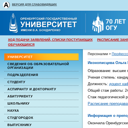
ВЕРСИЯ ДЛЯ СЛАБОВИДЯЩИХ
ХОД ПОДАЧИ ЗАЯВЛЕНИЙ, СПИСКИ ПОСТУПАЮЩИХ
РАСПИСАНИЕ ЗАН
ОБУЧАЮЩИХСЯ
Персоналии >
Профессо
УНИВЕРСИТЕТ
Иконописцева Ольга 
СВЕДЕНИЯ ОБ ОБРАЗОВАТЕЛЬНОЙ
ОРГАНИЗАЦИИ
Образование:
высшее
п
ПОДРАЗДЕЛЕНИЯ
Ученая степень:
канди
СТУДЕНТУ
Должность:
доцент ка
АСПИРАНТУ И ДОКТОРАНТУ
Общий стаж работы:
2
АБИТУРИЕНТУ
Стаж педагогической 
Расписание преподава
ШКОЛЬНИКУ
НАУКА
Информация о препо
СТУДГОРОДОК
Окончила Оренбургский
ВЫПУСКНИКУ