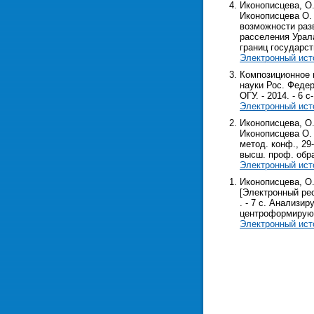
Иконописцева, О.
Иконописцева О. 
возможности раз
расселения Урал
границ государс
Электронный ист
Композиционное м
науки Рос. Федер
ОГУ. - 2014. - 6 с
Электронный ист
Иконописцева, О
Иконописцева О. 
метод. конф., 29
высш. проф. образ
Электронный ист
Иконописцева, О
[Электронный рес
. - 7 с. Анализи
центроформирующ
Электронный ист