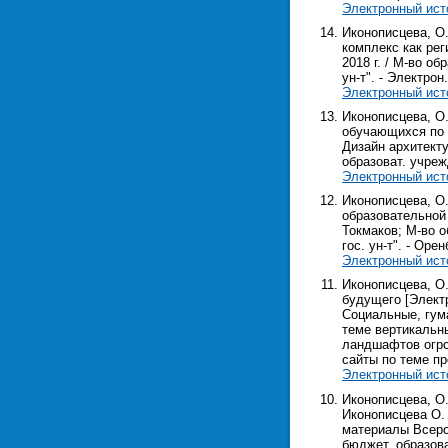
Электронный ист
Иконописцева, О.
комплекс как рег
2018 г. / М-во о
ун-т". - Электрон.
Электронный ист
Иконописцева, О.
обучающихся по 
Дизайн архитекту
образоват. учрежд
Электронный ист
Иконописцева, О
образовательной 
Токмаков; М-во о
гос. ун-т". - Орен
Электронный ист
Иконописцева, О
будущего [Электр
Социальные, гума
теме вертикальн
ландшафтов огром
сайты по теме п
Электронный ист
Иконописцева, О.
Иконописцева О. 
материалы Всерос
бюджет. образоват