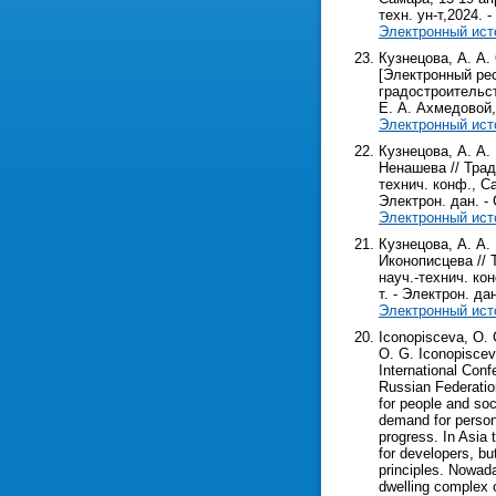
техн. ун-т,2024. - 
Электронный ист
Кузнецова, А. А
[Электронный рес
градостроительств
Е. А. Ахмедовой, С
Электронный ист
Кузнецова, А. А.
Ненашева // Трад
технич. конф., Са
Электрон. дан. - С
Электронный ист
Кузнецова, А. А.
Иконописцева // 
науч.-технич. кон
т. - Электрон. дан
Электронный ист
Iconopisceva, O. G
O. G. Iconopiscev
International Con
Russian Federation
for people and soci
demand for person
progress. In Asia 
for developers, bu
principles. Nowaday
dwelling complex 