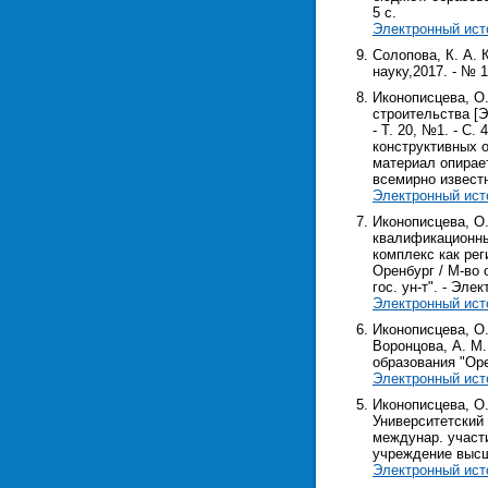
5 с.
Электронный ист
Солопова, К. А. 
науку,2017. - № 
Иконописцева, О
строительства [Э
- Т. 20, №1. - С
конструктивных 
материал опирае
всемирно извест
Электронный ист
Иконописцева, О
квалификационных
комплекс как рег
Оренбург / М-во 
гос. ун-т". - Элек
Электронный ист
Иконописцева, О.
Воронцова, А. М.
образования "Оренб
Электронный ист
Иконописцева, О.
Университетский 
междунар. участи
учреждение высш. 
Электронный ист