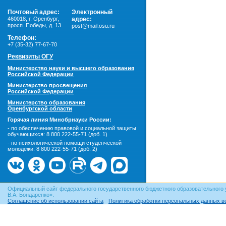
Почтовый адрес:
Электронный
460018
,
г. Оренбург,
адрес:
просп. Победы, д. 13
post@mail.osu.ru
Телефон:
+7 (35-32) 77-67-70
Реквизиты ОГУ
Министерство науки и высшего образования
Российской Федерации
Министерство просвещения
Российской Федерации
Министерство образования
Оренбургской области
Горячая линия Минобрнауки России:
- по обеспечению правовой и социальной защиты
обучающихся:
8 800 222-55-71 (доб. 1)
- по психологической помощи студенческой
молодежи:
8 800 222-55-71 (доб. 2)
Официальный сайт федерального государственного бюджетного образовательного 
В.А. Бондаренко».
Соглашение об использовании сайта
Политика обработки персональных данных в
© ОГУ, 1999–2026. При использовании материалов сайта
гиперссылка
обязательна!