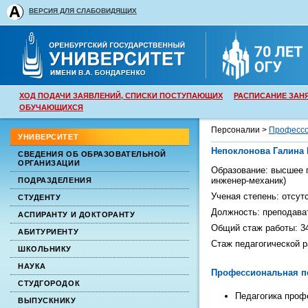
ВЕРСИЯ ДЛЯ СЛАБОВИДЯЩИХ
ХОД ПОДАЧИ ЗАЯВЛЕНИЙ, СПИСКИ ПОСТУПАЮЩИХ
РАСПИСАНИЕ ЗАН
ОБУЧАЮЩИХСЯ
Персоналии >
Профессо
УНИВЕРСИТЕТ
Непоклонова Галина
СВЕДЕНИЯ ОБ ОБРАЗОВАТЕЛЬНОЙ
ОРГАНИЗАЦИИ
Образование:
высшее
п
инженер-механик
)
ПОДРАЗДЕЛЕНИЯ
Ученая степень:
отсут
СТУДЕНТУ
Должность:
преподава
АСПИРАНТУ И ДОКТОРАНТУ
Общий стаж работы:
3
АБИТУРИЕНТУ
Стаж педагогической 
ШКОЛЬНИКУ
НАУКА
Профессиональная п
СТУДГОРОДОК
Педагогика проф
ВЫПУСКНИКУ