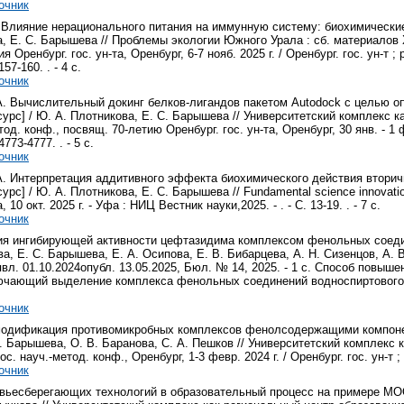
очник
 Влияние нерационального питания на иммунную систему: биохимические 
, Е. С. Барышева // Проблемы экологии Южного Урала : сб. материалов X
 Оренбург. гос. ун-та, Оренбург, 6-7 нояб. 2025 г. / Оренбург. гос. ун-т ;
157-160. . - 4 с.
очник
А. Вычислительный докинг белков-лигандов пакетом Аutodock с целью о
урс] / Ю. А. Плотникова, Е. С. Барышева // Университетский комплекс к
од. конф., посвящ. 70-летию Оренбург. гос. ун-та, Оренбург, 30 янв. - 1 фе
4773-4777. . - 5 с.
очник
А. Интерпретация аддитивного эффекта биохимического действия втори
урс] / Ю. А. Плотникова, Е. С. Барышева // Fundamental science innovatio
 10 окт. 2025 г. - Уфа : НИЦ Вестник науки,2025. - . - С. 13-19. . - 7 с.
очник
я ингибирующей активности цефтазидима комплексом фенольных соедин
ва, Е. С. Барышева, Е. А. Осипова, Е. В. Бибарцева, А. Н. Сизенцов, А. В
вл. 01.10.2024опубл. 13.05.2025, Бюл. № 14, 2025. - 1 с. Способ пов
ючающий выделение комплекса фенольных соединений водноспиртового э
очник
одификация противомикробных комплексов фенолсодержащими компонент
. Барышева, О. В. Баранова, С. А. Пешков // Университетский комплекс к
. науч.-метод. конф., Оренбург, 1-3 февр. 2024 г. / Оренбург. гос. ун-т ; ре
очник
вьесберегающих технологий в образовательный процесс на примере МООС