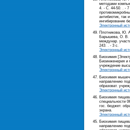
методами компьют
4. - С. 44-50. .
противомикробны
антибиотик, так 
ингибирование б
Электронный ист
Плотникова, Ю. А
Барышева, О. В. 
междунар. участие
243. . - 3 с.
Электронный ист
Биохимия [Элект
Биоинженерия и б
учреждение высш. 
Электронный ист
Биохимия мышечн
направлению подг
образоват. учрежд
Электронный ист
Биохимия пищева
специальности 06
гос. бюджет. обра
экрана.
Электронный ист
Биохимия пищева
направлению подг