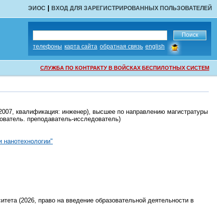
|
ЭИОС
ВХОД ДЛЯ ЗАРЕГИСТРИРОВАННЫХ ПОЛЬЗОВАТЕЛЕЙ
сообщить
телефоны
карта сайта
обратная связь
english
об
ошибке
СЛУЖБА ПО КОНТРАКТУ В ВОЙСКАХ БЕСПИЛОТНЫХ СИСТЕМ
(2007, квалификация:
инженер
),
высшее
по направлению магистратуры
ователь. преподаватель-исследователь
)
и нанотехнологии"
итета (2026,
право на введение образовательной деятельности в