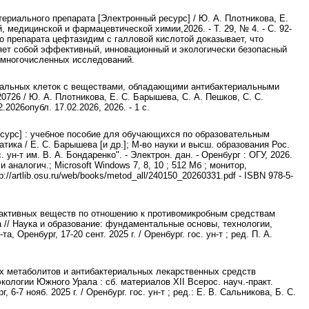
ериального препарата [Электронный ресурс] / Ю. А. Плотникова, Е.
, медицинской и фармацевтической химии,2026. - Т. 29, № 4. - С. 92-
о препарата цефтазидим с галловой кислотой доказывает, что
яет собой эффективный, инновационный и экологически безопасный
 многочисленных исследований.
риальных клеток с веществами, обладающими антибактериальными
0726 / Ю. А. Плотникова, Е. С. Барышева, С. А. Пешков, С. С.
2026опубл. 17.02.2026, 2026. - 1 с.
сурс] : учебное пособие для обучающихся по образовательным
ка / Е. С. Барышева [и др.]; М-во науки и высш. образования Рос.
ун-т им. В. А. Бондаренко". - Электрон. дан. - Оренбург : ОГУ, 2026.
ли аналогич.; Microsoft Windows 7, 8, 10 ; 512 Mб ; монитор,
artlib.osu.ru/web/books/metod_all/240150_20260331.pdf - ISBN 978-5-
и-активных веществ по отношению к противомикробным средствам
 // Наука и образование: фундаментальные основы, технологии,
 Оренбург, 17-20 сент. 2025 г. / Оренбург. гос. ун-т ; ред. П. А.
х метаболитов и антибактериальных лекарственных средств
кологии Южного Урала : сб. материалов XII Всерос. науч.-практ.
-7 нояб. 2025 г. / Оренбург. гос. ун-т ; ред.: Е. В. Сальникова, Б. С.