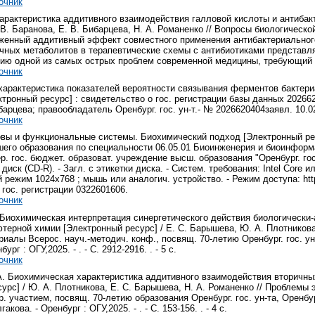
очник
рактеристика аддитивного взаимодействия галловой кислоты и антибакт
В. Баранова, Е. В. Бибарцева, Н. А. Романенко // Вопросы биологической
ыраженный аддитивный эффект совместного применения антибактериальног
ичных метаболитов в терапевтические схемы с антибиотиками представл
нию одной из самых острых проблем современной медицины, требующий
очник
характеристика показателей вероятности связывания ферментов бакте
тронный ресурс] : свидетельство о гос. регистрации базы данных 202662
барцева; правообладатель Оренбург. гос. ун-т.- № 2026620404заявл. 10.02.
очник
овы и функциональные системы. Биохимический подход [Электронный ре
го образования по специальности 06.05.01 Биоинженерия и биоинформати
. гос. бюджет. образоват. учреждение высш. образования "Оренбург. гос. 
. диск (CD-R). - Загл. с этикетки диска. - Систем. требования: Intel Core и
ежим 1024х768 ; мышь или аналогич. устройство. - Режим доступа: http://
№ гос. регистрации 0322601606.
очник
 Биохимическая интерпретация синергетического действия биологическ
терной химии [Электронный ресурс] / Е. С. Барышева, Ю. А. Плотникова
иалы Всерос. науч.-методич. конф., посвящ. 70-летию Оренбург. гос. ун-та,
рг : ОГУ,2025. - . - С. 2912-2916. . - 5 с.
очник
А. Биохимическая характеристика аддитивного взаимодействия вторичны
урс] / Ю. А. Плотникова, Е. С. Барышева, Н. А. Романенко // Проблемы э
 участием, посвящ. 70-летию образования Оренбург. гос. ун-та, Оренбург, 6
акова. - Оренбург : ОГУ,2025. - . - С. 153-156. . - 4 с.