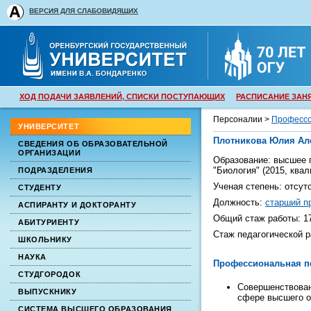
ВЕРСИЯ ДЛЯ СЛАБОВИДЯЩИХ
ХОД ПОДАЧИ ЗАЯВЛЕНИЙ, СПИСКИ ПОСТУПАЮЩИХ
РАСПИСАНИЕ ЗАН
Персоналии >
Профессо
УНИВЕРСИТЕТ
Плотникова Юлия Ал
СВЕДЕНИЯ ОБ ОБРАЗОВАТЕЛЬНОЙ
ОРГАНИЗАЦИИ
Образование:
высшее
п
"
Биология
" (2015, ква
ПОДРАЗДЕЛЕНИЯ
Ученая степень:
отсут
СТУДЕНТУ
Должность:
старший п
АСПИРАНТУ И ДОКТОРАНТУ
Общий стаж работы:
1
АБИТУРИЕНТУ
Стаж педагогической 
ШКОЛЬНИКУ
НАУКА
Профессиональная п
СТУДГОРОДОК
Совершенствован
ВЫПУСКНИКУ
сфере высшего о
СИСТЕМА ВЫСШЕГО ОБРАЗОВАНИЯ