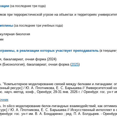
кации
(за последние три года)
ков при террористической угрозе на объектах и территориях университет
циплины
(за последние три учебных года)
кулярная биология
ии
граммы, в реализации которых участвует преподаватель
(в текущем 
я, бакалавриат, очная форма (2024)
я (Биоэкология), бакалавриат, очная форма (
2025
)
А. "Компьютерное моделирование связей между белками и лигандами: о
онный ресурс] / Ю. А. Плотникова, Е. С. Барышева // Университетский к
 науч.-метод. конф., Оренбург, 29-31 янв. 2026 г. / Оренбург. гос. ун-т им
очник
. In silico моделирование белок-лигандных взаимодействий, как оптими
урс] / Ю. А. Плотникова, Е. С. Барышева // Искусственный интеллект в 
Оренбург. гос. ун-т им. В. А. Бондаренко ; ред. П. А. Болдырев. - Оренбург :