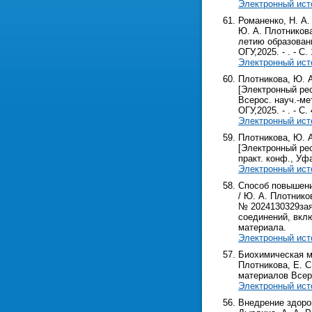
Электронный ист
Романенко, Н. А.
Ю. А. Плотникова
летию образования
ОГУ,2025. - . - С. 
Электронный ист
Плотникова, Ю. 
[Электронный рес
Всерос. науч.-мет
ОГУ,2025. - . - С. 
Электронный ист
Плотникова, Ю. 
[Электронный рес
практ. конф., Уфа,
Электронный ист
Способ повышени
/ Ю. А. Плотнико
№ 2024130329зая
соединений, вкл
материала.
Электронный ист
Биохимическая м
Плотникова, Е. С
материалов Всерос
Электронный ист
Внедрение здоро