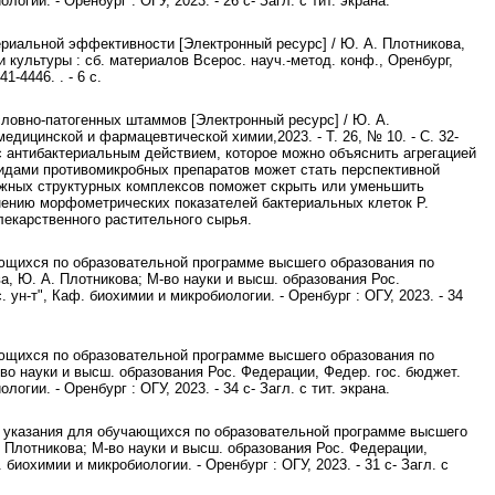
гии. - Оренбург : ОГУ, 2023. - 26 с- Загл. с тит. экрана.
ериальной эффективности [Электронный ресурс] / Ю. А. Плотникова,
 культуры : сб. материалов Всерос. науч.-метод. конф., Оренбург,
41-4446. . - 6 с.
ловно-патогенных штаммов [Электронный ресурс] / Ю. А.
едицинской и фармацевтической химии,2023. - Т. 26, № 10. - С. 32-
с антибактериальным действием, которое можно объяснить агрегацией
дами противомикробных препаратов может стать перспективной
ложных структурных комплексов поможет скрыть или уменьшить
нению морфометрических показателей бактериальных клеток P.
лекарственного растительного сырья.
ающихся по образовательной программе высшего образования по
а, Ю. А. Плотникова; М-во науки и высш. образования Рос.
ун-т", Каф. биохимии и микробиологии. - Оренбург : ОГУ, 2023. - 34
ающихся по образовательной программе высшего образования по
-во науки и высш. образования Рос. Федерации, Федер. гос. бюджет.
гии. - Оренбург : ОГУ, 2023. - 34 с- Загл. с тит. экрана.
 указания для обучающихся по образовательной программе высшего
. Плотникова; М-во науки и высш. образования Рос. Федерации,
биохимии и микробиологии. - Оренбург : ОГУ, 2023. - 31 с- Загл. с