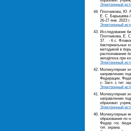
образоват. учрежд
Электронный ист
Плотникова, Ю. 
Е. С. Барышева /
26-27 янв. 2023 г.
Электронный ист
Исследование би
Плотникова, Е. С
37. . - 6 с. Фл
бактериальных к
методикой в бор
распознавание б
aeruginosa при 
Электронный ист
Молекулярная эн
направлению подг
Федерации, Федер
с- Загл. с тит. эк
Электронный ист
Молекулярная эн
направлению подг
образоват. учрежд
Электронный ист
Молекулярные ме
образования по н
Федер. гос. бюдж
тит. экрана.