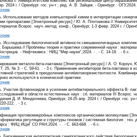
ычкова // Университетский комплекс как региональный центр образования,
. 2024 г. / Оренбург. гос. ун-т ; ред. А. В. Зайцев. - Оренбург : ОГУ,2024. - 
очник
А. Использование методов компьютерной химии в интерпретации синерги
и препаратами [Электронный ресурс] / Ю. А. Плотникова // Университет
териалов Всерос. науч.-метод. конф., Оренбург, 1-3 февр. 2024 г. / Оренбург
очник
А. Исследование биологической активности смешаннолигандных комплекс
. Барышева // Проблемы теории и практики современной науки : материалы
 Вострецов. - Нефтекамск : НИЦ "Мир науки",2024. - . - С. 14-19. . - 6 с.
очник
рования металло-бета-лактамаз [Электронный ресурс] / А. О. Корзун, Ю
 Т. 25, № 3. - С. 59-61. . - 3 с. Применение ингибиторов бета-лактамаз
ктивной стратегией в преодолении антибиотикорезистентности. Комбини
роко используются в клинической практике.
очник
. Участие флавоноидов в усилении антибактериального эффекта В- лакта
следований в области естественных наук : сб. материалов III Всерос. н
ения Д. И. Менделеева, Оренбург, 24-25 апр. 2024 г. / Оренбург. гос. ун-т
220-222. . - 3 с.
очник
фикация противомикробных комплексов органическими молекулами [Элек
нформатика регуляции и структуры геномов / системная биология : тез. 
ирск : ФИЦ ИЦиГ СО РАН,2024. - . - С. 663-668. . - 6 с.
очник
А. Биохимическая интерпретация синергетического действия биологичес