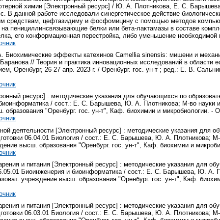
ерной химии [Электронный ресурс] / Ю. А. Плотникова, Е. С. Барышева,
 - 7 с. В данной работе исследовали синергетическое действие биологич
м средствам, цефтазидиму и фосфомицину с помощью методов компьют
и на пенициллинсвязывающие белки или бета-лактамазы в составе компле
елка, его конформационная перестройка, либо уменьшение необходимой
очник
. Биохимические эффекты катехинов Camellia sinensis: мишени и механи
Баранова // Теория и практика инновационных исследований в области ест
м, Оренбург, 26-27 апр. 2023 г. / Оренбург. гос. ун-т ; ред.: Е. В. Сальник
очник
ронный ресурс] : методические указания для обучающихся по образоват
иоинформатика / сост.: Е. С. Барышева, Ю. А. Плотникова; М-во науки и
образования "Оренбург. гос. ун-т", Каф. биохимии и микробиологии. - Орен
очник
ой деятельности [Электронный ресурс] : методические указания для о
отовки 06.04.01 Биология / сост.: Е. С. Барышева, Ю. А. Плотникова; М
ение высш. образования "Оренбург. гос. ун-т", Каф. биохимии и микробиоло
очник
рения и питания [Электронный ресурс] : методические указания для об
.05.01 Биоинженерия и биоинформатика / сост.: Е. С. Барышева, Ю. А. 
зоват. учреждение высш. образования "Оренбург. гос. ун-т", Каф. биохимии
очник
рения и питания [Электронный ресурс] : методические указания для об
отовки 06.03.01 Биология / сост.: Е. С. Барышева, Ю. А. Плотникова; М