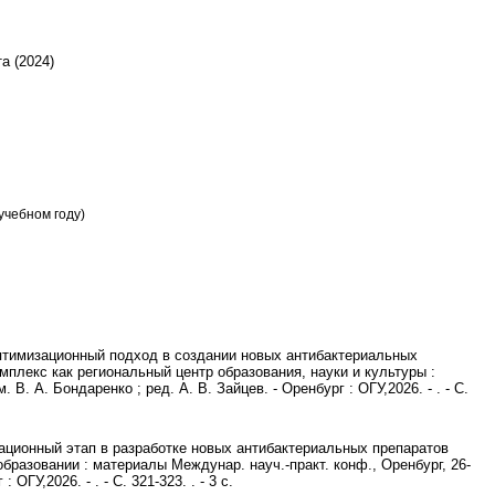
а (2024)
учебном году)
птимизационный подход в создании новых антибактериальных
омплекс как региональный центр образования, науки и культуры :
. В. А. Бондаренко ; ред. А. В. Зайцев. - Оренбург : ОГУ,2026. - . - С.
зационный этап в разработке новых антибактериальных препаратов
образовании : материалы Междунар. науч.-практ. конф., Оренбург, 26-
 ОГУ,2026. - . - С. 321-323. . - 3 с.