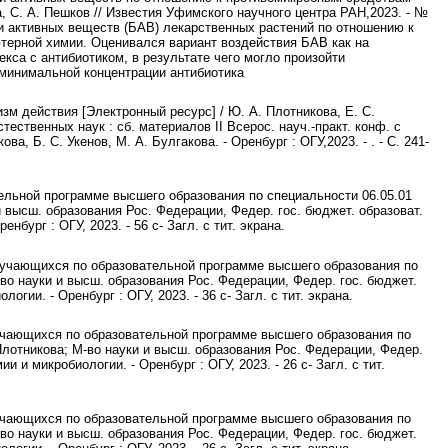
 С. А. Пешков // Известия Уфимского научного центра РАН,2023. - №
ески активных веществ (БАВ) лекарственных растений по отношению к
ерной химии. Оценивался вариант воздействия БАВ как на
кса с антибиотиком, в результате чего могло произойти
 минимальной концентрации антибиотика
зм действия [Электронный ресурс] / Ю. А. Плотникова, Е. С.
ественных наук : сб. материалов II Всерос. науч.-практ. конф. с
ова, Б. С. Укенов, М. А. Булгакова. - Оренбург : ОГУ,2023. - . - С. 241-
ельной программе высшего образования по специальности 06.05.01
 высш. образования Рос. Федерации, Федер. гос. бюджет. образоват.
бург : ОГУ, 2023. - 56 с- Загл. с тит. экрана.
бучающихся по образовательной программе высшего образования по
-во науки и высш. образования Рос. Федерации, Федер. гос. бюджет.
гии. - Оренбург : ОГУ, 2023. - 36 с- Загл. с тит. экрана.
учающихся по образовательной программе высшего образования по
Плотникова; М-во науки и высш. образования Рос. Федерации, Федер.
 и микробиологии. - Оренбург : ОГУ, 2023. - 26 с- Загл. с тит.
учающихся по образовательной программе высшего образования по
-во науки и высш. образования Рос. Федерации, Федер. гос. бюджет.