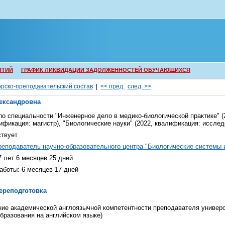
ЯТИЙ
ГРАФИК ЛИКВИДАЦИИ ЗАДОЛЖЕННОСТЕЙ ОБУЧАЮЩИХСЯ
рско-преподавательский состав
|
<< пред.
след. >>
ександровна
о специальности "
Инженерное дело в медико-биологической практике
" 
лификация:
магистр
),
"
Биологические науки
" (2022, квалификация:
исслед
ствует
реподаватель научно-образовательного центра "Биологические системы 
7 лет 6 месяцев 25 дней
работы:
6 месяцев 17 дней
ереподготовка
ие академической англоязычной компетентности преподавателя универс
бразования на английском языке
)