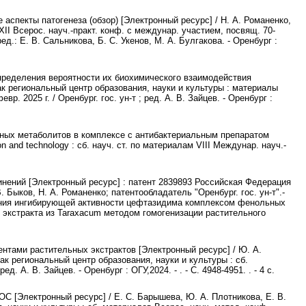
аспекты патогенеза (обзор) [Электронный ресурс] / Н. А. Романенко,
II Всерос. науч.-практ. конф. с междунар. участием, посвящ. 70-
 ред.: Е. В. Сальникова, Б. С. Укенов, М. А. Булгакова. - Оренбург :
пределения вероятности их биохимического взаимодействия
ак региональный центр образования, науки и культуры : материалы
вр. 2025 г. / Оренбург. гос. ун-т ; ред. А. В. Зайцев. - Оренбург :
чных метаболитов в комплексе с антибактериальным препаратом
n and technology : сб. науч. ст. по материалам VIII Междунар. науч.-
ений [Электронный ресурс] : патент 2839893 Российская Федерация
. Быков, Н. А. Романенко; патентообладатель "Оренбург. гос. ун-т".-
ышения ингибирующей активности цефтазидима комплексом фенольных
кстракта из Tarаxacum методом гомогенизации растительного
ами растительных экстрактов [Электронный ресурс] / Ю. А.
ак региональный центр образования, науки и культуры : сб.
д. А. В. Зайцев. - Оренбург : ОГУ,2024. - . - С. 4948-4951. . - 4 с.
 [Электронный ресурс] / Е. С. Барышева, Ю. А. Плотникова, Е. В.