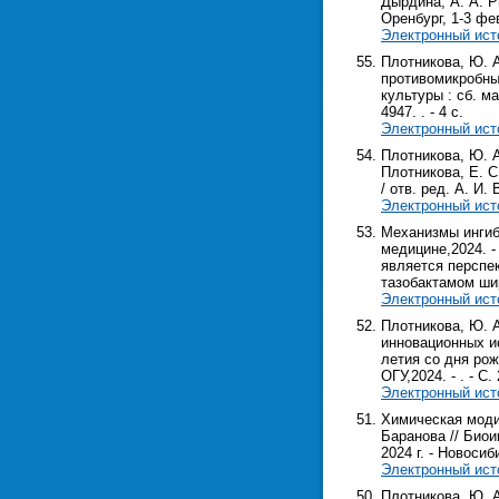
Дырдина, А. А. Р
Оренбург, 1-3 февр
Электронный ист
Плотникова, Ю. 
противомикробным
культуры : сб. ма
4947. . - 4 с.
Электронный ист
Плотникова, Ю. 
Плотникова, Е. С
/ отв. ред. А. И.
Электронный ист
Механизмы ингиби
медицине,2024. -
является перспе
тазобактамом ши
Электронный ист
Плотникова, Ю. А
инновационных ис
летия со дня рожд
ОГУ,2024. - . - С. 
Электронный ист
Химическая моди
Баранова // Биои
2024 г. - Новосиб
Электронный ист
Плотникова, Ю. 