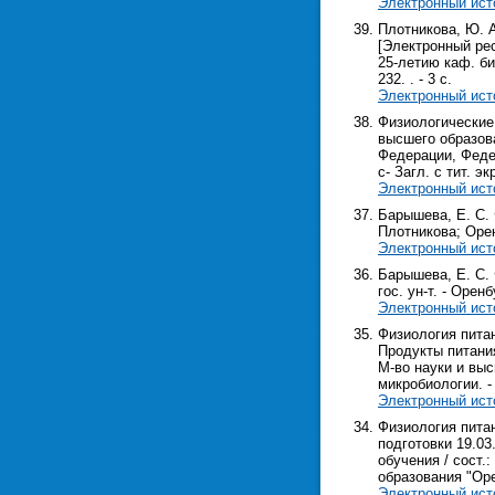
Электронный ист
Плотникова, Ю. 
[Электронный рес
25-летию каф. био
232. . - 3 с.
Электронный ист
Физиологические
высшего образова
Федерации, Федер
с- Загл. с тит. эк
Электронный ист
Барышева, Е. С.
Плотникова; Оренб
Электронный ист
Барышева, Е. С. 
гос. ун-т. - Оренб
Электронный ист
Физиология пита
Продукты питания
М-во науки и выс
микробиологии. - 
Электронный ист
Физиология пита
подготовки 19.0
обучения / сост.
образования "Орен
Электронный ист