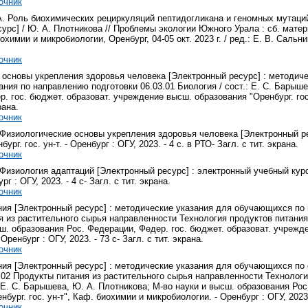
очник
А. Роль биохимических рециркуляций пептидогликана и геномных мутаци
урс] / Ю. А. Плотникова // Проблемы экологии Южного Урала : сб. матер
химии и микробиологии, Оренбург, 04-05 окт. 2023 г. / ред.: Е. В. Сальнико
очник
 основы укрепления здоровья человека [Электронный ресурс] : методич
ния по направлению подготовки 06.03.01 Биология / сост.: Е. С. Барыше
. гос. бюджет. образоват. учреждение высш. образования "Оренбург. гос. 
рана.
очник
 Физиологические основы укрепления здоровья человека [Электронный р
ург. гос. ун-т. - Оренбург : ОГУ, 2023. - 4 с. в РТО- Загл. с тит. экрана.
очник
Физиология адаптаций [Электронный ресурс] : электронный учебный курс
ург : ОГУ, 2023. - 4 с- Загл. с тит. экрана.
очник
ния [Электронный ресурс] : методические указания для обучающихся по
 из растительного сырья направленности Технология продуктов питания 
ш. образования Рос. Федерации, Федер. гос. бюджет. образоват. учрежде
Оренбург : ОГУ, 2023. - 73 с- Загл. с тит. экрана.
очник
ния [Электронный ресурс] : методические указания для обучающихся по
3.02 Продукты питания из растительного сырья направленности Технолог
: Е. С. Барышева, Ю. А. Плотникова; М-во науки и высш. образования Ро
бург. гос. ун-т", Каф. биохимии и микробиологии. - Оренбург : ОГУ, 2023. 
очник