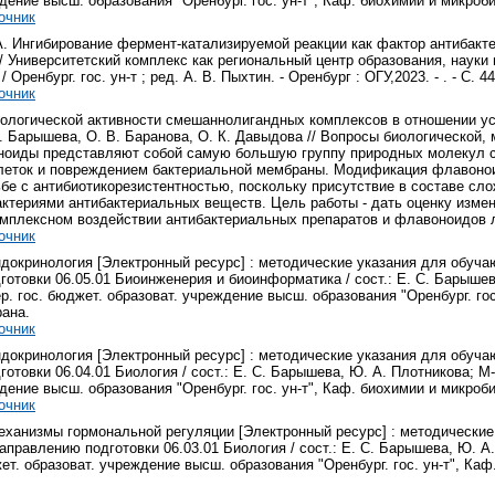
ение высш. образования "Оренбург. гос. ун-т", Каф. биохимии и микробиоло
очник
А. Ингибирование фермент-катализируемой реакции как фактор антибакт
/ Университетский комплекс как региональный центр образования, науки и
 / Оренбург. гос. ун-т ; ред. А. В. Пыхтин. - Оренбург : ОГУ,2023. - . - С. 44
очник
ологической активности смешаннолигандных комплексов в отношении ус
. Барышева, О. В. Баранова, О. К. Давыдова // Вопросы биологической, м
авоноиды представляют собой самую большую группу природных молекул 
леток и повреждением бактериальной мембраны. Модификация флавонои
ьбе с антибиотикорезистентностью, поскольку присутствие в составе с
актериями антибактериальных веществ. Цель работы - дать оценку изме
комплексном воздействии антибактериальных препаратов и флавоноидов 
очник
докринология [Электронный ресурс] : методические указания для обуч
отовки 06.05.01 Биоинженерия и биоинформатика / сост.: Е. С. Барышев
. гос. бюджет. образоват. учреждение высш. образования "Оренбург. гос. 
рана.
очник
докринология [Электронный ресурс] : методические указания для обуч
отовки 06.04.01 Биология / сост.: Е. С. Барышева, Ю. А. Плотникова; М
ение высш. образования "Оренбург. гос. ун-т", Каф. биохимии и микробиоло
очник
ханизмы гормональной регуляции [Электронный ресурс] : методические
аправлению подготовки 06.03.01 Биология / сост.: Е. С. Барышева, Ю. А
ет. образоват. учреждение высш. образования "Оренбург. гос. ун-т", Каф. 