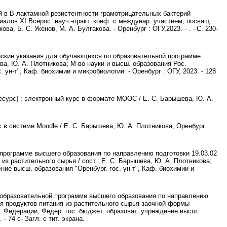
й в B-лактамной резистентности грамотрицательных бактерий
иалов XI Всерос. науч.-практ. конф. с междунар. участием, посвящ.
ва, Б. С. Укенов, М. А. Булгакова. - Оренбург : ОГУ,2023. - . - С. 230-
еские указания для обучающихся по образовательной программе
ва, Ю. А. Плотникова; М-во науки и высш. образования Рос.
ун-т", Каф. биохимии и микробиологии. - Оренбург : ОГУ, 2023. - 128
есурс] : электронный курс в формате МООС / Е. С. Барышева, Ю. А.
 в системе Moodle / Е. С. Барышева, Ю. А. Плотникова; Оренбург.
 программе высшего образования по направлению подготовки 19.03.02
из растительного сырья / сост.: Е. С. Барышева, Ю. А. Плотникова;
ние высш. образования "Оренбург. гос. ун-т", Каф. биохимии и
 образовательной программе высшего образования по направлению
ия продуктов питания из растительного сырья заочной формы
с. Федерации, Федер. гос. бюджет. образоват. учреждение высш.
- 74 с- Загл. с тит. экрана.