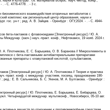
 науки и культуры : сб. материалов Всерос. науч.-метод. конф.,
. - С. 4776-4778. . - 3 с.
и биохимического взаимодействия вторичных метаболитов с
ский комплекс как региональный центр образования, науки и
. гос. ун-т ; ред. А. В. Зайцев. - Оренбург : ОГУ,2024. - . - С. 4944-
ов бета-лактамов с флавоноидами [Электронный ресурс] / Ю. А.
 Междунар. (заоч.) науч.-практ. конф., Нефтекамск, 19 нояб. 2024 г.
. А. Плотникова, Е. С. Барышева, О. В. Баранова // Микроэлементы в
 в комплексе с бета-лактамными антибактериальными препаратами
рованные препараты с клавулановой кислотой, сульбактамом,
мов [Электронный ресурс] / Ю. А. Плотникова // Теория и практика
ауч.-практ. конф. с междунар. участием, посвящ. празднованию 190-
 ; ред.: Е. В. Сальникова, Б. С. Укенов, М. А. Булгакова. - Оренбург :
тронный ресурс] / Ю. Плотникова, Е. Барышева, Е. Бибарцева, О.
докл. Четырнадцатой междунар. мультиконф., Новосибирск, 05-10 авг.
ки активных веществ по отношению к противомикробным средствам