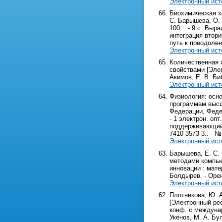
Электронный ист
Биохимическая ха
С. Барышева, О. 
100. . - 9 с. В
интеграция втор
путь к преодоле
Электронный ист
Количественная 
свойствами [Элек
Акимов, Е. В. Би
Электронный ист
Физиология: осн
программам высше
Федерации, Федер
- 1 электрон. опт
поддерживающий р
7410-3573-3.. - 
Электронный ист
Барышева, Е. С.
методами компью
инновации : матер
Болдырев. - Оренбу
Электронный ист
Плотникова, Ю. 
[Электронный рес
конф. с междунар.
Укенов, М. А. Булг