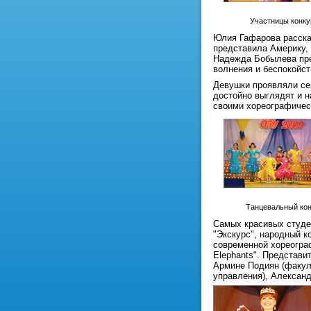
Участницы конку
Юлия Гафарова расска
представила Америку, 
Надежда Бобылева пре
волнения и беспокойст
Девушки проявляли себ
достойно выглядят и н
своими хореографичес
Танцевальный кон
Самых красивых студе
"Экскурс", народный к
современной хореограф
Elephants". Представи
Армине Подиян (факул
управления), Алексан