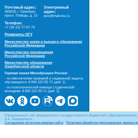
Почтовый адрес:
Электронный
460018
,
г. Оренбург,
адрес:
просп. Победы, д. 13
post@mail.osu.ru
Телефон:
+7 (35-32) 77-67-70
Реквизиты ОГУ
Министерство науки и высшего образования
Российской Федерации
Министерство просвещения
Российской Федерации
Министерство образования
Оренбургской области
Горячая линия Минобрнауки России:
- по обеспечению правовой и социальной защиты
обучающихся:
8 800 222-55-71 (доб. 1)
- по психологической помощи студенческой
молодежи:
8 800 222-55-71 (доб. 2)
Официальный сайт федерального государственного бюджетного образовательного 
В.А. Бондаренко».
Соглашение об использовании сайта
Политика обработки персональных данных в
© ОГУ, 1999–2026. При использовании материалов сайта
гиперссылка
обязательна!