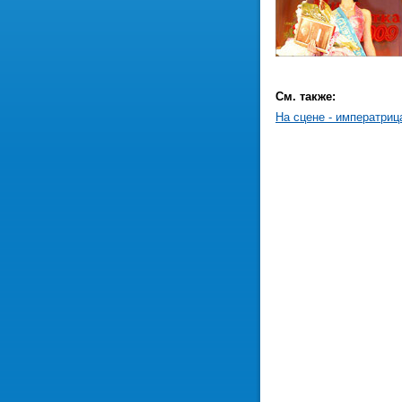
См. также:
На сцене - императриц