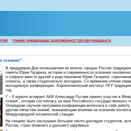
ЯТИЙ
ГРАФИК ЛИКВИДАЦИИ ЗАДОЛЖЕННОСТЕЙ ОБУЧАЮЩИХСЯ
х чтениях"
В преддверии Дня космонавтики во многих городах России традицион
памяти Юрия Гагарина, истории и современности освоения человечес
и собрали вместе друзей и родственников Юрия Гагарина, соратнико
планеты, а также студенческую молодежь. Со временем чтения пере
молодежную конференцию. Аэрокосмический институт ОГУ традиционн
год.
7 – 8 апреля аспирант АКИ Александр Русяев принял участие в Ме
чтения", которая состоялась на базе Российского государственного т
Очередная научная программа конференции включала в себя работу 
другим областям знаний, оказывающим влияние на освоение космоса
Международной космической станции.
На секциях было заслушано большое число докладов студентов, асп
России, стран ближнего и дальнего зарубежья.