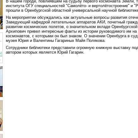
В нашем городе, повлиявшем на судьбу первого космонавта Земли, т
института ОГУ специальностей "Самолёто- и вертолётостроение" и "Р
прошли в Оренбургской областной универсальной научной библиотеке
На мероприятии обсуждались как актуальные вопросы развития отече
Заведующий кафедрой летательных аппаратов АКИ, почетный гражда
развитии космических полетов, о значительном вкладе Оренбургской
Архипович привел интересные факты из истории руководимого им на 
космонавтов, с которыми он был знаком. О значении Оренбурга в су
музея Юрия и Валентины Гагариных Майя Полякова.
Сотрудники библиотеки представили огромную книжную выставку под
автором которых является Юрий Гагарин.