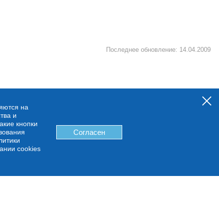
Последнее обновление: 14.04.2009
няются на
тва и
какие кнопки
ьзования
Согласен
литики
ании cookies