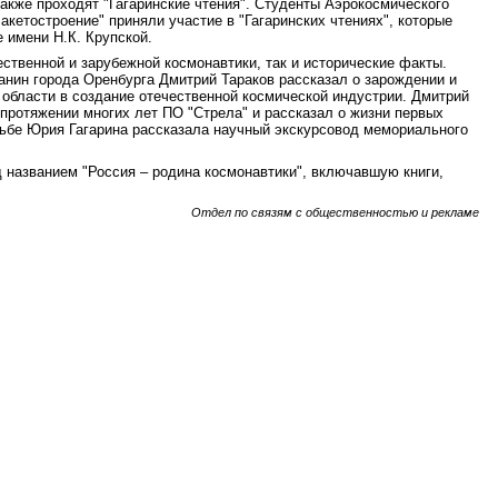
акже проходят "Гагаринские чтения". Студенты Аэрокосмического
акетостроение" приняли участие в "Гагаринских чтениях", которые
 имени Н.К. Крупской.
ственной и зарубежной космонавтики, так и исторические факты.
нин города Оренбурга Дмитрий Тараков рассказал о зарождении и
 области в создание отечественной космической индустрии. Дмитрий
протяжении многих лет ПО "Стрела" и рассказал о жизни первых
дьбе Юрия Гагарина рассказала научный экскурсовод мемориального
 названием "Россия – родина космонавтики", включавшую книги,
Отдел по связям с общественностью и рекламе