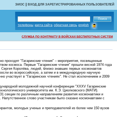
|
ЭИОС
ВХОД ДЛЯ ЗАРЕГИСТРИРОВАННЫХ ПОЛЬЗОВАТЕЛЕЙ
сообщить
телефоны
карта сайта
обратная связь
english
об
ошибке
СЛУЖБА ПО КОНТРАКТУ В ВОЙСКАХ БЕСПИЛОТНЫХ СИСТЕМ
но проходят "Гагаринские чтения" – мероприятия, посвященные
твом космоса. Первые "Гагаринские чтения" прошли весной 1974 года
в Сергея Королёва, людей, близко знавших первых космонавтов
росли во всероссийскую, а затем и в международную научную
о участвует в "Гагаринских чтениях". Не стал исключением и 2009
ждународной молодежной научной конференции "XXXV Гагаринские
ехнологического университета им. К.Э. Циолковского (МАТИ).
31 секции по различным направлениям развития космонавтики и
. Напутственное слово участникам было сказано космонавтами с
ирантов, молодых ученых и преподавателей из более чем 150 вузов