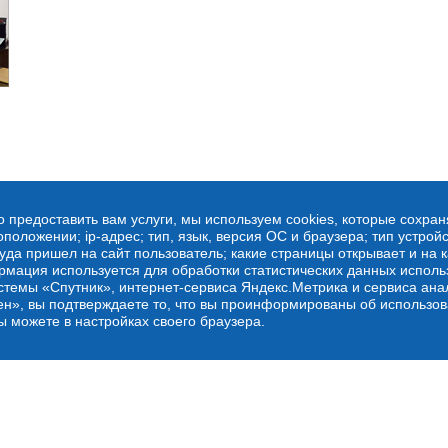
о предоставить вам услуги, мы используем cookies, которые сохра
оложении; ip-адрес; тип, язык, версия ОС и браузера; тип устройс
куда пришел на сайт пользователь; какие страницы открывает и на 
рмация используется для обработки статистических данных испол
стемы «Спутник», интернет-сервиса Яндекс.Метрика и сервиса ана
ен», вы подтверждаете то, что вы проинформированы об использов
ы можете в настройках своего браузера.