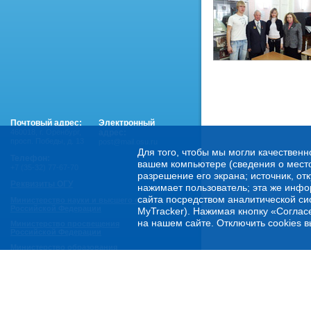
Почтовый адрес:
Электронный
460018
,
г. Оренбург,
адрес:
просп. Победы, д. 13
post@mail.osu.ru
Для того, чтобы мы могли качественн
Телефон:
вашем компьютере (сведения о местоп
+7 (35-32) 77-67-70
разрешение его экрана; источник, от
Реквизиты ОГУ
нажимает пользователь; эта же инфо
сайта посредством аналитической си
Министерство науки и высшего образования
Российской Федерации
MyTracker). Нажимая кнопку «Соглас
на нашем сайте. Отключить cookies в
Министерство просвещения
Российской Федерации
Министерство образования
Оренбургской области
Горячая линия Минобрнауки России:
- по обеспечению правовой и социальной защиты
обучающихся:
8 800 222-55-71 (доб. 1)
- по психологической помощи студенческой