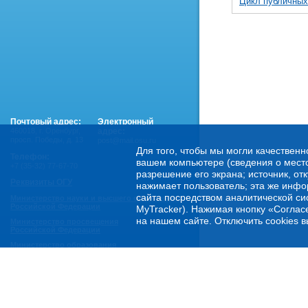
Цикл публичных 
Почтовый адрес:
Электронный
460018
,
г. Оренбург,
адрес:
просп. Победы, д. 13
post@mail.osu.ru
Для того, чтобы мы могли качественн
Телефон:
вашем компьютере (сведения о местоп
+7 (35-32) 77-67-70
разрешение его экрана; источник, от
Реквизиты ОГУ
нажимает пользователь; эта же инфо
сайта посредством аналитической си
Министерство науки и высшего образования
Российской Федерации
MyTracker). Нажимая кнопку «Соглас
на нашем сайте. Отключить cookies в
Министерство просвещения
Российской Федерации
Министерство образования
Оренбургской области
Горячая линия Минобрнауки России:
- по обеспечению правовой и социальной защиты
обучающихся:
8 800 222-55-71 (доб. 1)
- по психологической помощи студенческой