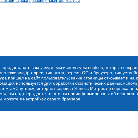
лекций «Уроки правовой памяти». Часть 2
о предоставить вам услуги, мы используем cookies, которые сохра
оложении; ip-адрес; тип, язык, версия ОС и браузера; тип устройс
куда пришел на сайт пользователь; какие страницы открывает и на 
рмация используется для обработки статистических данных испол
стемы «Спутник», интернет-сервиса Яндекс.Метрика и сервиса ана
ен», вы подтверждаете то, что вы проинформированы об использов
ы можете в настройках своего браузера.