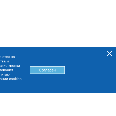
няются на
тва и
какие кнопки
ьзования
Согласен
литики
ании cookies