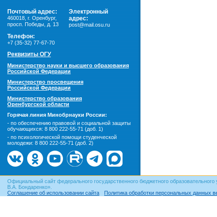
Почтовый адрес:
Электронный
460018
,
г. Оренбург,
адрес:
просп. Победы, д. 13
post@mail.osu.ru
Телефон:
+7 (35-32) 77-67-70
Реквизиты ОГУ
Министерство науки и высшего образования
Российской Федерации
Министерство просвещения
Российской Федерации
Министерство образования
Оренбургской области
Горячая линия Минобрнауки России:
- по обеспечению правовой и социальной защиты
обучающихся:
8 800 222-55-71 (доб. 1)
- по психологической помощи студенческой
молодежи:
8 800 222-55-71 (доб. 2)
Официальный сайт федерального государственного бюджетного образовательного 
В.А. Бондаренко».
Соглашение об использовании сайта
Политика обработки персональных данных в
© ОГУ, 1999–2026. При использовании материалов сайта
гиперссылка
обязательна!