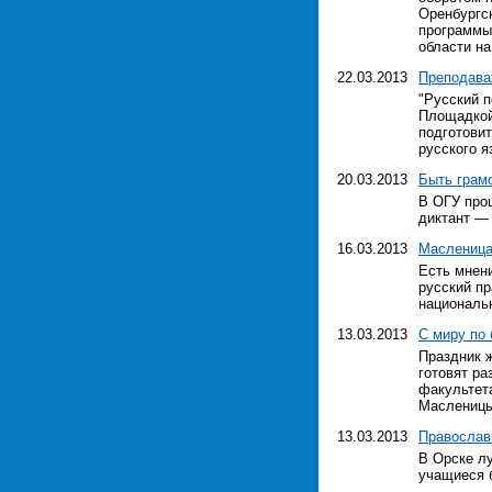
Оренбургс
программы
области на
22.03.2013
Преподава
"Русский п
Площадкой
подготови
русского я
20.03.2013
Быть грам
В ОГУ прош
диктант — 
16.03.2013
Масленица 
Есть мнен
русский пр
националь
13.03.2013
С миру по 
Праздник ж
готовят р
факультет
Масленицы.
13.03.2013
Православ
В Орске л
учащиеся б