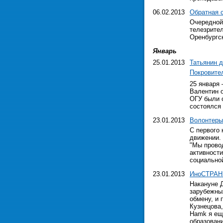
06.02.2013
Обратная 
Очередной
телезрител
Оренбургс
Январь
25.01.2013
Татьянин 
Покровите
25 января
Валентин 
ОГУ были 
состоялся 
23.01.2013
Волонтеры 
С первого 
движении. 
"Мы прово
активности
социальной
23.01.2013
ИноСТРАН
Накануне 
зарубежны
обмену, и
Кузнецова,
Hamk я еще
образован