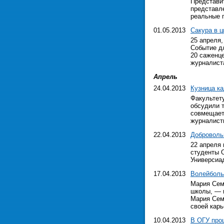
Представи
представл
реальные 
01.05.2013
Сакура в ц
25 апреля,
Событие д
20 саженце
журналист
Апрель
24.04.2013
Кузница к
Факультет
обсудили 
совмещает
журналисти
22.04.2013
Добровол
22 апреля
студенты 
Универсиа
17.04.2013
Волейбольн
Мария Сем
школы, — г
Мария Сем
своей карь
10.04.2013
В ОГУ про