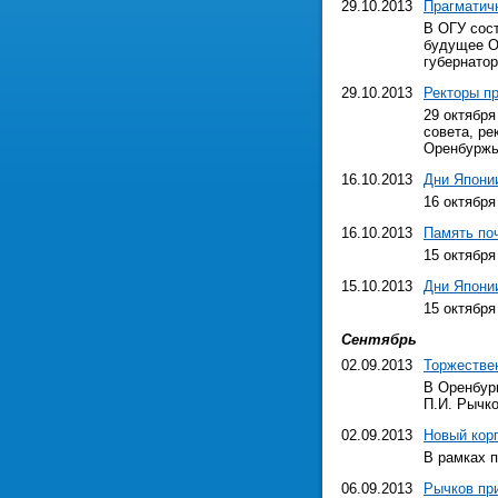
29.10.2013
Прагматич
В ОГУ сост
будущее О
губернатор
29.10.2013
Ректоры пр
29 октября
совета, ре
Оренбуржь
16.10.2013
Дни Япони
16 октября
16.10.2013
Память по
15 октября
15.10.2013
Дни Япони
15 октября
Сентябрь
02.09.2013
Торжестве
В Оренбург
П.И. Рычко
02.09.2013
Новый кор
В рамках 
06.09.2013
Рычков пр