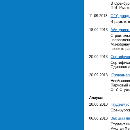
В Оренбург
П.И. Рычко
11.09.2013
ОГУ, двад
В рамках 
18.09.2013
Абитуриент
Строительс
направлен
Минобрнаук
проекте ра
20.09.2013
Сертифика
Сертифика
Одиннадца
20.09.2013
Южноамери
Необычная
Парчовый 
ОГУ. Студ
Август
18.08.2013
Гаудеамус
Оренбургс
06.08.2013
Высший пи
Студент и
Руслан Ху