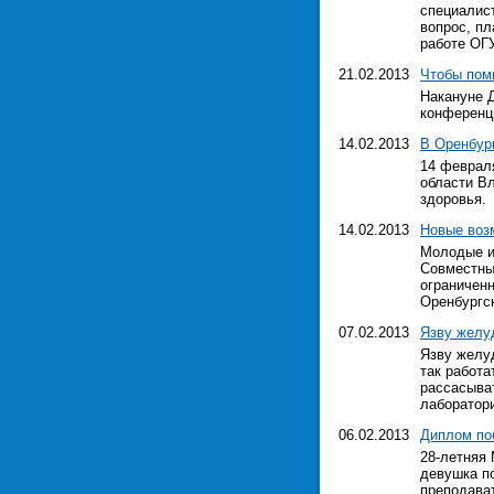
специалист
вопрос, пл
работе ОГУ
21.02.2013
Чтобы пом
Накануне 
конференц
14.02.2013
В Оренбур
14 феврал
области В
здоровья.
14.02.2013
Новые воз
Молодые и
Совместны
ограничен
Оренбургск
07.02.2013
Язву желуд
Язву желуд
так работа
рассасыват
лаборатор
06.02.2013
Диплом по
28-летняя
девушка по
преподава