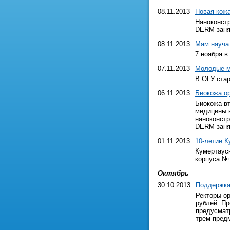
08.11.2013
Новая кожа
Наноконст
DERM занял
08.11.2013
Мам науча
7 ноября 
07.11.2013
Молодые м
В ОГУ ста
06.11.2013
Биокожа о
Биокожа вт
медицины 
наноконст
DERM занял
01.11.2013
10-летие 
Кумертауск
корпуса № 
Октябрь
30.10.2013
Поддержка
Ректоры о
рублей. П
предусмат
трем пред