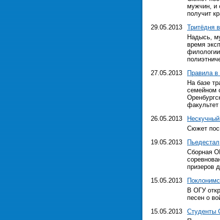
мужчин, и
получит кр
29.05.2013
Тритёдня в
Надысь, му
время эксп
филологии
полиэтнич
27.05.2013
Правила в
На базе тр
семейном 
Оренбургс
факультет
26.05.2013
Нескучный
Сюжет пос
19.05.2013
Пьедестал
Сборная ОГ
соревнован
призеров д
15.05.2013
Поклонимс
В ОГУ отк
песен о во
15.05.2013
Студенты 