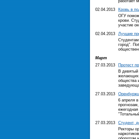
работает м
02.04.2013
Кровь в по
ОГУ помож
крови. Ст
участие ок
02.04.2013
Лучшие пр
Студентам
город". По
обществен
Март
27.03.2013
Протест пр
В девятый 
желающих. 
общества и
заведующа
27.03.2013
Оренбуржц
6 апреля в
прогнозам,
ежегодная 
"Тотальный
27.03.2013
Студент, д
Ректоры ор
наркотико
оборотом н