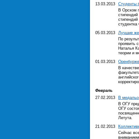
13.03.2013
Студенты 
В Орском 
стипендий
стипендий 
студентка 
05.03.2013
Лучшие ж
По резуль
проявить с
Наталья К
теории и 
01.03.2013
Оренбурже
В качестве
факультет
английског
корректир
Февраль
27.02.2013
В медальо
В ОГУ пре
ОГУ состо
посвященн
Летута.
21.02.2013
Коллектив
Сейчас вс
вниманием.