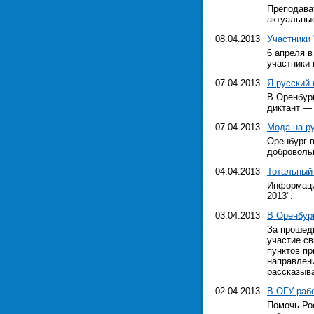
Преподава
актуальные
08.04.2013
Участники 
6 апреля в
участники 
07.04.2013
Я русский
В Оренбур
диктант — 
07.04.2013
Мода на р
Оренбург в
добровольн
04.04.2013
Тотальный
Информаци
2013".
03.04.2013
В Оренбур
За прошедш
участие св
пунктов пр
направлен
рассказыва
02.04.2013
В ОГУ раб
Помочь Рос