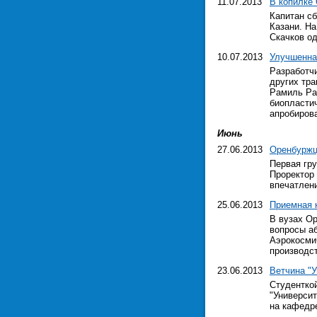
11.07.2013
В копилке
Капитан с
Казани. Н
Скачков о
10.07.2013
Улучшенна
Разработч
других тр
Рамиль Ра
биопластич
апробирова
Июнь
27.06.2013
Оренбуржц
Первая гр
Проректор 
впечатлен
25.06.2013
Приемная 
В вузах О
вопросы аб
Аэрокосми
производс
23.06.2013
Ветчина "У
Студентко
"Университ
на кафедр