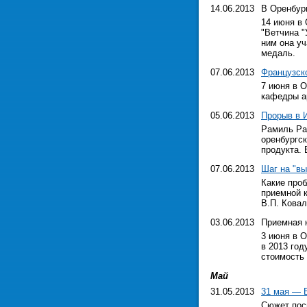
14.06.2013
В Оренбург
14 июня в
"Ветчина 
ним она уч
медаль.
07.06.2013
Французск
7 июня в 
кафедры ар
05.06.2013
Прорыв в 
Рамиль Ра
оренбургс
продукта. 
07.06.2013
Шаг на "в
Какие про
приемной 
В.П. Ковал
03.06.2013
Приемная 
3 июня в 
в 2013 год
стоимость
Май
31.05.2013
31 мая — 
Сюжет пос