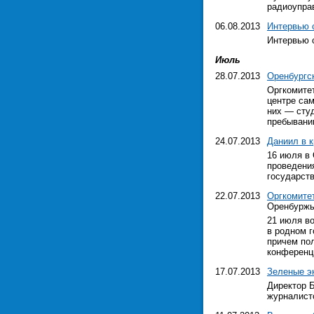
радиоупра
06.08.2013
Интервью 
Интервью 
Июль
28.07.2013
Оренбургс
Оргкомитет
центре сам
них — сту
пребывани
24.07.2013
Даниил в к
16 июля в 
проведени
государст
22.07.2013
Оргкомите
Оренбуржь
21 июля в
в родном г
причем пол
конференц
17.07.2013
Зеленые э
Директор 
журналисто