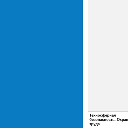
Техносферная
безопасность. Охра
труда