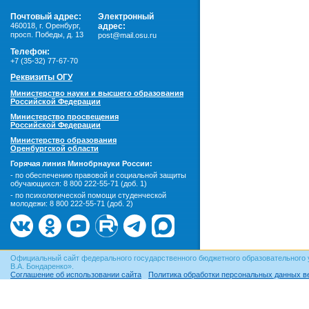
Почтовый адрес:
Электронный
460018
,
г. Оренбург,
адрес:
просп. Победы, д. 13
post@mail.osu.ru
Телефон:
+7 (35-32) 77-67-70
Реквизиты ОГУ
Министерство науки и высшего образования
Российской Федерации
Министерство просвещения
Российской Федерации
Министерство образования
Оренбургской области
Горячая линия Минобрнауки России:
- по обеспечению правовой и социальной защиты
обучающихся:
8 800 222-55-71 (доб. 1)
- по психологической помощи студенческой
молодежи:
8 800 222-55-71 (доб. 2)
Официальный сайт федерального государственного бюджетного образовательного 
В.А. Бондаренко».
Соглашение об использовании сайта
Политика обработки персональных данных в
© ОГУ, 1999–2026. При использовании материалов сайта
гиперссылка
обязательна!