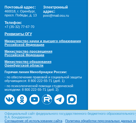
Почтовый адрес:
Электронный
460018
,
г. Оренбург,
адрес:
просп. Победы, д. 13
post@mail.osu.ru
Телефон:
+7 (35-32) 77-67-70
Реквизиты ОГУ
Министерство науки и высшего образования
Российской Федерации
Министерство просвещения
Российской Федерации
Министерство образования
Оренбургской области
Горячая линия Минобрнауки России:
- по обеспечению правовой и социальной защиты
обучающихся:
8 800 222-55-71 (доб. 1)
- по психологической помощи студенческой
молодежи:
8 800 222-55-71 (доб. 2)
Официальный сайт федерального государственного бюджетного образовательного 
В.А. Бондаренко».
Соглашение об использовании сайта
Политика обработки персональных данных в
© ОГУ, 1999–2026. При использовании материалов сайта
гиперссылка
обязательна!