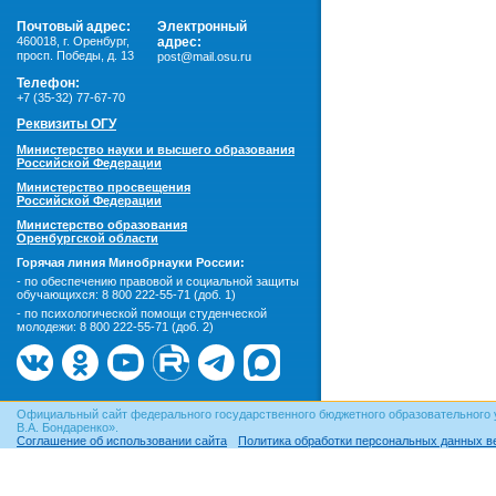
Почтовый адрес:
Электронный
460018
,
г. Оренбург,
адрес:
просп. Победы, д. 13
post@mail.osu.ru
Телефон:
+7 (35-32) 77-67-70
Реквизиты ОГУ
Министерство науки и высшего образования
Российской Федерации
Министерство просвещения
Российской Федерации
Министерство образования
Оренбургской области
Горячая линия Минобрнауки России:
- по обеспечению правовой и социальной защиты
обучающихся:
8 800 222-55-71 (доб. 1)
- по психологической помощи студенческой
молодежи:
8 800 222-55-71 (доб. 2)
Официальный сайт федерального государственного бюджетного образовательного 
В.А. Бондаренко».
Соглашение об использовании сайта
Политика обработки персональных данных в
© ОГУ, 1999–2026. При использовании материалов сайта
гиперссылка
обязательна!