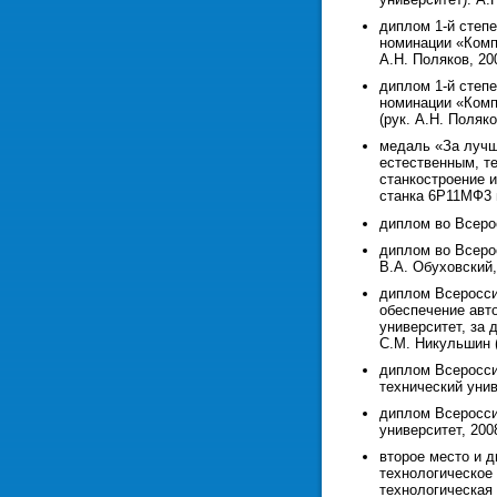
диплом 1-й степе
номинации «Компь
А.Н. Поляков, 2007
диплом 1-й степе
номинации «Комп
(рук. А.Н. Поляков
медаль «За лучш
естественным, т
станкостроение 
станка 6Р11МФ3 в
диплом во Всерос
диплом во Всеро
В.А. Обуховский, 
диплом Всеросси
обеспечение авт
университет, за 
С.М. Никульшин (
диплом Всеросси
технический унив
диплом Всеросси
университет, 200
второе место и 
технологическое
технологическая