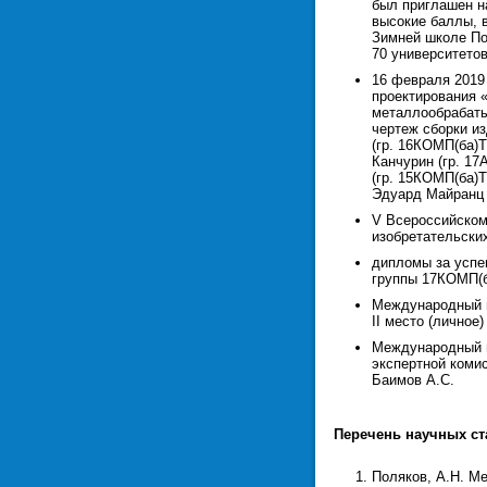
был приглашен н
высокие баллы, 
Зимней школе По
70 университетов
16 февраля 2019
проектирования 
металлообрабаты
чертеж сборки и
(гр. 16КОМП(ба)
Канчурин (гр. 1
(гр. 15КОМП(ба)Т
Эдуард Майранц (
V Всероссийском
изобретательски
дипломы за успе
группы 17КОМП(ба
Международный м
II место (личное
Международный м
экспертной коми
Баимов А.С.
Перечень научных ста
Поляков, А.Н. М