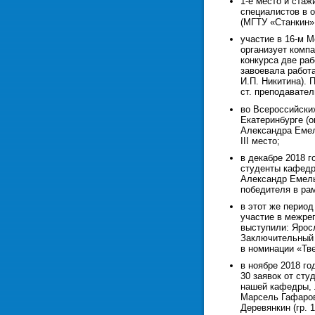
1-е место и ста
специалистов в 
(МГТУ «Станкин»,
участие в 16-м 
организует комп
конкурса две ра
завоевала работ
И.П. Никитина).
ст. преподавате
во Всероссийских
Екатеринбурге (
Александра Емел
III место;
в декабре 2018 
студенты кафедр
Александр Емель
победителя в ра
в этот же перио
участие в межре
выступили: Ярос
Заключительный 
в номинации «Тв
в ноябре 2018 г
30 заявок от ст
нашей кафедры, 
Марсель Гафаров
Деревянкин (гр.