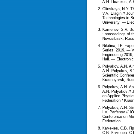
А.Н. Поляков, А.
Glinskaya, N.Y. T
V.V. Elagin // Jou
Technologies in B
University. — Elec
Kamenev, S.V. Bui
: proceedings of t
Novosibirsk, Russi
Nikitina, I.P. Exp
Series, 2019. — Vo
Engineering 2019
Hall. — Electronic
Polyakov, A.N. A m
A.N. Polyakov, S.
Scientific Confer
Krasnoyarsk, Russ
Polyakov, A.N. App
A.N. Polyakov // J
on Applied Physic
Federation / Kras
Polyakov, A.N. Si
I.V. Parfenov // I
Conference on Me
Federation.
Каменев, С.В. Пр
С.В. Каменев, С.