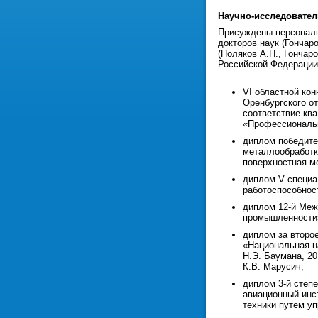
Научно-исследовател
Присуждены персональ
докторов наук (Гончар
(Поляков А.Н., Гончар
Российской Федерации 
VI областной ко
Оренбургского о
соответствие кв
«Профессиональн
диплом победите
металлообработка
поверхностная м
диплом V специа
работоспособнос
диплом 12-й Меж
промышленности»
диплом за второ
«Национальная н
Н.Э. Баумана, 2
К.В. Марусич;
диплом 3-й степ
авиационный инст
техники путем у