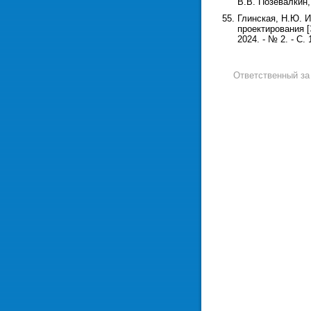
В.В. Позевалкин, 
Глинская, Н.Ю. 
проектирования [
2024. - № 2. - С. 
Ответственный з