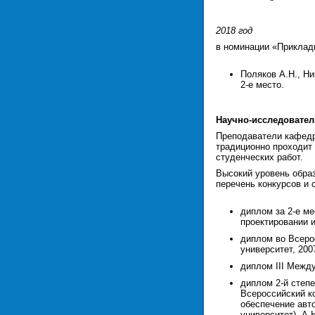
2018 год
в номинации «Приклад
Поляков А.Н., Н
2-е место.
Научно-исследовател
Преподаватели кафедр
традиционно проходит
студенческих работ.
Высокий уровень обра
перечень конкурсов и
диплом за 2-е м
проектировании и
диплом во Всеро
университет, 2007
диплом III Между
диплом 2-й степ
Всероссийский к
обеспечение авт
университет). А.Н