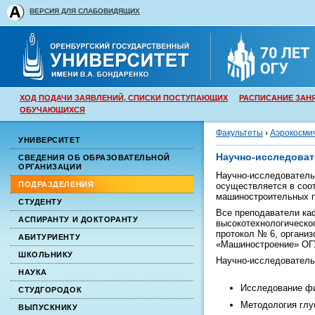
ВЕРСИЯ ДЛЯ СЛАБОВИДЯЩИХ
ХОД ПОДАЧИ ЗАЯВЛЕНИЙ, СПИСКИ ПОСТУПАЮЩИХ
РАСПИСАНИЕ ЗАН
ОБУЧАЮЩИХСЯ
Факультеты
›
Аэрокосмич
УНИВЕРСИТЕТ
Научно-исследоват
СВЕДЕНИЯ ОБ ОБРАЗОВАТЕЛЬНОЙ
ОРГАНИЗАЦИИ
Научно-исследователь
ПОДРАЗДЕЛЕНИЯ
осуществляется в соот
машиностроительных п
СТУДЕНТУ
Все преподаватели ка
АСПИРАНТУ И ДОКТОРАНТУ
высокотехнологическог
протокол № 6, организ
АБИТУРИЕНТУ
«Машиностроение» ОГУ
ШКОЛЬНИКУ
Научно-исследователь
НАУКА
Исследование фи
СТУДГОРОДОК
Методология глу
ВЫПУСКНИКУ