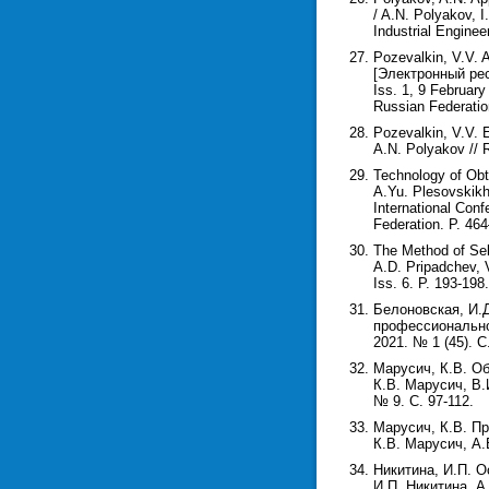
/ A.N. Polyakov, I
Industrial Enginee
Pozevalkin, V.V. A
[Электронный ресу
Iss. 1, 9 February
Russian Federation
Pozevalkin, V.V. 
A.N. Polyakov // 
Technology of Obt
A.Yu. Plesovskikh,
International Con
Federation. P. 46
The Method of Sel
A.D. Pripadchev, V
Iss. 6. P. 193-198.
Белоновская, И.
профессионально-
2021. № 1 (45). С
Марусич, К.В. Об
К.В. Марусич, В.
№ 9. С. 97-112.
Марусич, К.В. Пр
К.В. Марусич, А.
Никитина, И.П. 
И.П. Никитина, А