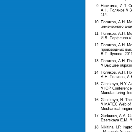
Никитина, И.П. С
А.Н. Поляков // 
114.
Поляков, А.Н. М
инженерного анал
Поляков, А.Н. Ме
И.В. Парфенов //
Поляков, А.Н. М
производных высо
В.Г. Шухова. 201
Поляков, А.Н. По
// Высшее образо
Поляков, А.Н. Пр
А.Н. Поляков, А.
Glinskaya, N.Y. Au
// IOP Conference
Manufacturing Tec
Glinskaya, N. The
// MATEC Web of C
Mechanical Engine
Gorbunov, A.A. Con
Ezerskaya E.M. //
Nikitina, I.P. Imp
: Materials Scienc