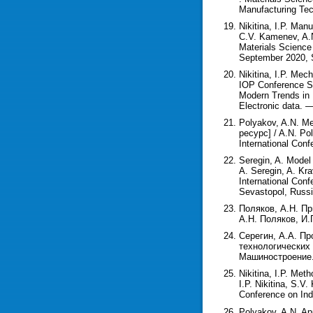
Manufacturing Tec
Nikitina, I.P. Ma
C.V. Kamenev, A.N
Materials Science
September 2020, S
Nikitina, I.P. Mec
IOP Conference Se
Modern Trends in
Electronic data. —
Polyakov, A.N. Me
ресурс] / A.N. Po
International Conf
Seregin, A. Model
A. Seregin, A. Kra
International Co
Sevastopol, Russi
Поляков, А.Н. П
А.Н. Поляков, И.
Серегин, А.А. П
технологических 
Машиностроение. 
Nikitina, I.P. Me
I.P. Nikitina, S.V
Conference on Indu
Polyakov, A.N. Ap