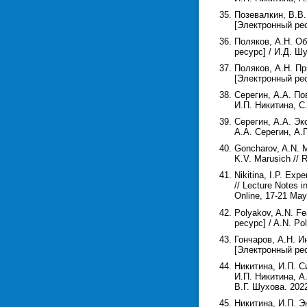
Позевалкин, В.В
[Электронный рес
Поляков, А.Н. О
ресурс] / И.Д. Ш
Поляков, А.Н. П
[Электронный рес
Серегин, А.А. П
И.П. Никитина, С
Серегин, А.А. Э
А.А. Серегин, А.
Goncharov, A.N. M
K.V. Marusich // 
Nikitina, I.P. Ex
// Lecture Notes i
Online, 17-21 May
Polyakov, A.N. Fe
ресурс] / A.N. Pol
Гончаров, А.Н. 
[Электронный рес
Никитина, И.П. 
И.П. Никитина, А
В.Г. Шухова. 2022
Никитина, И.П. 