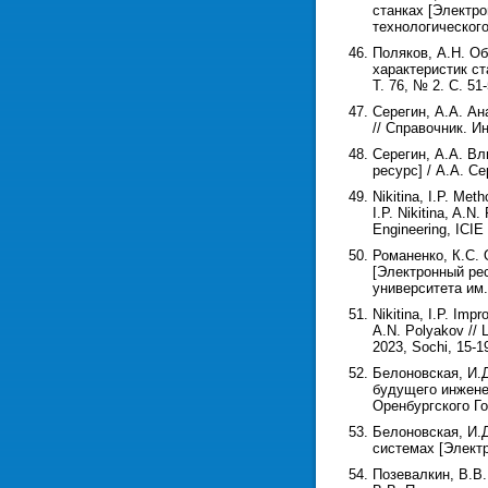
станках [Электро
технологического
Поляков, А.Н. О
характеристик ст
Т. 76, № 2. С. 51-
Серегин, А.А. А
// Справочник. И
Серегин, А.А. В
ресурс] / А.А. С
Nikitina, I.P. Me
I.P. Nikitina, A.N
Engineering, ICIE 
Романенко, К.С.
[Электронный рес
университета им.
Nikitina, I.P. Imp
A.N. Polyakov // L
2023, Sochi, 15-1
Белоновская, И.
будущего инженер
Оренбургского Гос
Белоновская, И.
системах [Электр
Позевалкин, В.В