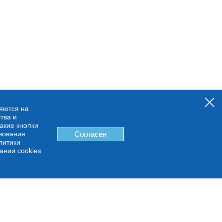
няются на
тва и
какие кнопки
ьзования
Согласен
литики
ании cookies