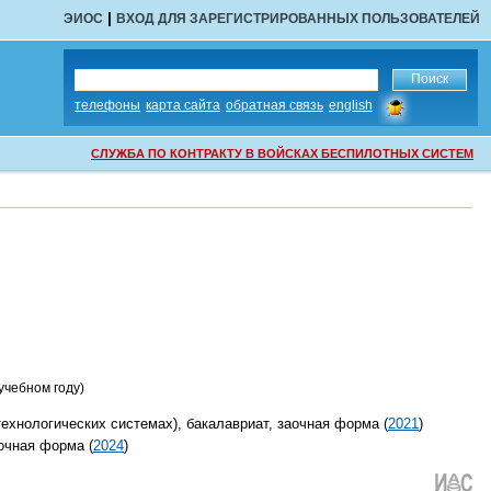
|
ЭИОС
ВХОД ДЛЯ ЗАРЕГИСТРИРОВАННЫХ ПОЛЬЗОВАТЕЛЕЙ
сообщить
телефоны
карта сайта
обратная связь
english
об
ошибке
СЛУЖБА ПО КОНТРАКТУ В ВОЙСКАХ БЕСПИЛОТНЫХ СИСТЕМ
учебном году)
ехнологических системах), бакалавриат, заочная форма (
2021
)
очная форма (
2024
)