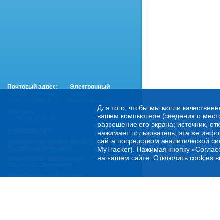
Почтовый адрес:
Электронный
460018
,
г. Оренбург,
адрес:
просп. Победы, д. 13
post@mail.osu.ru
Для того, чтобы мы могли качественн
Телефон:
вашем компьютере (сведения о местоп
+7 (35-32) 77-67-70
разрешение его экрана; источник, от
Реквизиты ОГУ
нажимает пользователь; эта же инфо
сайта посредством аналитической си
Министерство науки и высшего образования
Российской Федерации
MyTracker). Нажимая кнопку «Соглас
на нашем сайте. Отключить cookies в
Министерство просвещения
Российской Федерации
Министерство образования
Оренбургской области
Горячая линия Минобрнауки России:
- по обеспечению правовой и социальной защиты
обучающихся:
8 800 222-55-71 (доб. 1)
- по психологической помощи студенческой