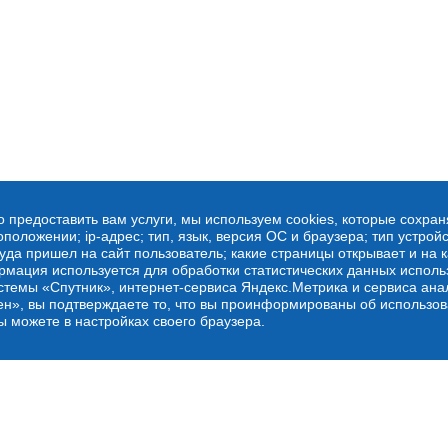
о предоставить вам услуги, мы используем cookies, которые сохра
оложении; ip-адрес; тип, язык, версия ОС и браузера; тип устройс
куда пришел на сайт пользователь; какие страницы открывает и на 
рмация используется для обработки статистических данных испол
стемы «Спутник», интернет-сервиса Яндекс.Метрика и сервиса ана
ен», вы подтверждаете то, что вы проинформированы об использов
ы можете в настройках своего браузера.