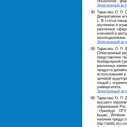
технология - фор
Электронный ист
Тарасова, О. П. 
Декоративное иск
с. В статье пан
изученное и огр
различных сфера
ключевой в метод
эволюционными.
Электронный ист
Тарасова, О. П.
[Электронный ресу
представлено те
безбарьерной ср
различных измен
продукта дизайн
использования в
целевой аудитор
людей с огранич
университета.
Электронный ист
Тарасова, О. П.
высшего образова
образования Рос.
- Оренбург : ОГУ,
выше) ; Windows 
наличие предуста
http://artlib.osu