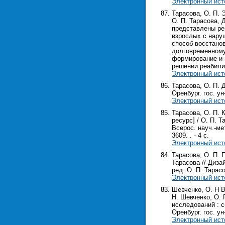
Электронный ист
Тарасова, О. П. 
О. П. Тарасова, Д
представлены ре
взрослых с наруш
способ восстано
долговременному
формирование и 
решении реабили
Электронный ист
Тарасова, О. П. 
Оренбург. гос. ун-
Электронный ист
Тарасова, О. П.
ресурс] / О. П. 
Всерос. науч.-мет
3609. . - 4 с.
Электронный ист
Тарасова, О. П.
Тарасова // Диза
ред. О. П. Тарасов
Электронный ист
Шевченко, О. Н 
Н. Шевченко, О.
исследований : с
Оренбург. гос. ун-т
Электронный ист