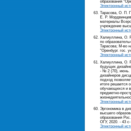
образования "Оренб
Электронный ист
Тарасова, О. П. 
Е. Р. Мордвинце
материалы Всерос
учреждение высш. 
Электронный ист
Халиуллина, О. 
по образовательн
Тарасова; М-во н
"Оренбург. гос. ун
Электронный ист
Халиуллина, О. 
будущих дизайнер
- № 2 (70), июнь
дизайнеров дисц
подход позволяет
итоге решается 
обучающихся и в
предметно-прост
жизнедеятельност
Электронный ист
Эргономика в ди
высшего образова
образования Рос.
ОГУ, 2020. - 43 с-
Электронный ист