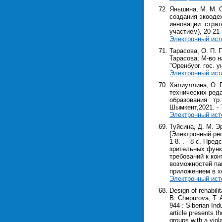
Яньшина, М. М. 
создания экоодеж
инновации: стра
участием), 20-21 м
Электронный ист
Тарасова, О. П. 
Тарасова; М-во н
"Оренбург. гос. ун
Электронный ист
Халиуллина, О. 
технических реда
образования : тр
Шымкент,2021. - Т. 
Электронный ист
Туйсина, Д. М. 
[Электронный ресу
1-8. . - 8 с. П
зрительных функ
требований к ко
возможностей па
приложением в х
Электронный ист
Design of rehabil
B. Chepurova, T. 
944 : Siberian Ind
article presents t
groups with a viol