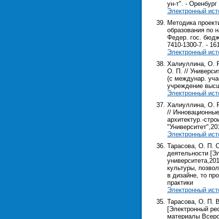
ун-т". - Оренбург 
Электронный ист
Методика проект
образования по н
Федер. гос. бюдж
7410-1300-7. - 161
Электронный ист
Халиуллина, О. Р
О. П. // Универс
(с междунар. уча
учреждение высш. 
Электронный ист
Халиуллина, О. Р
// Инновационные
архитектур.-строи
"Университет",2015
Электронный ист
Тарасова, О. П. 
деятельности [Эл
университета,201
культуры, позво
в дизайне, то пр
практики
Электронный ист
Тарасова, О. П.
[Электронный рес
материалы Всерос