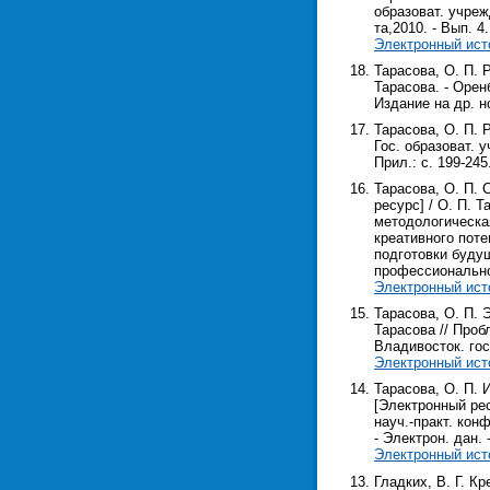
образоват. учреж
та,2010. - Вып. 4. 
Электронный ист
Тарасова, О. П. Р
Тарасова. - Оренб
Издание на др. н
Тарасова, О. П. Р
Гос. образоват. у
Прил.: с. 199-245
Тарасова, О. П.
ресурс] / О. П. Т
методологическа
креативного пот
подготовки буду
профессионально
Электронный ист
Тарасова, О. П. 
Тарасова // Проб
Владивосток. гос.
Электронный ист
Тарасова, О. П.
[Электронный рес
науч.-практ. конф
- Электрон. дан. -
Электронный ист
Гладких, В. Г. К