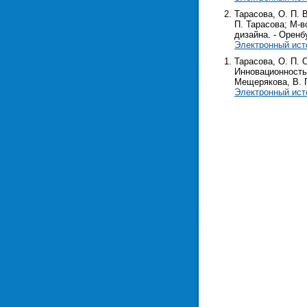
Тарасова, О. П. 
П. Тарасова; М-в
дизайна. - Оренбу
Электронный ист
Тарасова, О. П. 
Инновационность 
Мещерякова, В. Г.
Электронный ист