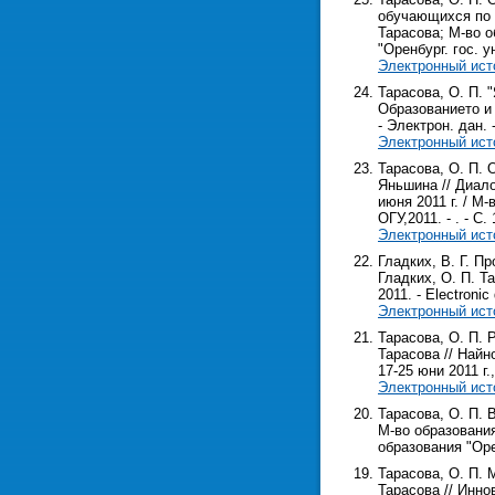
обучающихся по 
Тарасова; М-во о
"Оренбург. гос. ун
Электронный ист
Тарасова, О. П. 
Образованието и 
- Электрон. дан. 
Электронный ист
Тарасова, О. П. 
Яньшина // Диало
июня 2011 г. / М-
ОГУ,2011. - . - С. 
Электронный ист
Гладких, В. Г. П
Гладких, О. П. Та
2011. - Electronic
Электронный ист
Тарасова, О. П. 
Тарасова // Найн
17-25 юни 2011 г.
Электронный ист
Тарасова, О. П. 
М-во образования
образования "Оренб
Тарасова, О. П. 
Тарасова // Инно