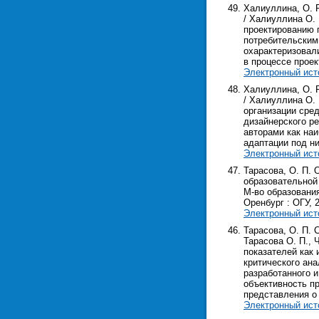
Халиуллина, О. 
/ Халиуллина О. Р
проектированию 
потребительскими
охарактеризовал
в процессе проек
Электронный ист
Халиуллина, О. 
/ Халиуллина О. Р
организации сре
дизайнерского р
авторами как на
адаптации под н
Электронный ист
Тарасова, О. П. 
образовательной 
М-во образования
Оренбург : ОГУ, 2
Электронный ист
Тарасова, О. П. 
Тарасова О. П., Ч
показателей как
критического ан
разработанного и
объективность п
представления о 
Электронный ист