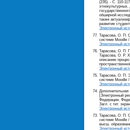
(235). - С. 110-
этнокультурных, 
государственног
обширной исслед
также актуализи
развитие студент
Электронный ист
Тарасова, О. П. 
системе Moodle / 
Электронный ист
Тарасова, О. П. 
Тарасова, О. Р. Х
описанию процес
пространственной
Электронный ист
Тарасова, О. П.
системе Moodle / 
Электронный ист
Дополнительная 
[Электронный рес
Федерации, Федер.
Загл. с тит. экра
Электронный ист
Тарасова, О. П. 
системе Moodle /
высш. образования
Электронный ист