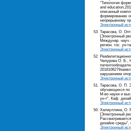
"Типология форм 
and education,20
описанный компл
формированию об
непрерывному пр
Электронный ист
Тарасова, О. Оп
[Электронный рес
Междунар. науч.-п
регион. гос. ун-та
Электронный ист
Реабилитационно
Чепурова О. Б., Н
патентообладател
2018108279заявл.
нарушением опор
Электронный ист
Тарасова, О. П. 
обучающихся по 
М-во науки и выс
ун-т", Каф. дизайн
Электронный ист
Халиуллина, О. 
[Электронный ресу
Рассматривается
дизайне среды",
Электронный ист