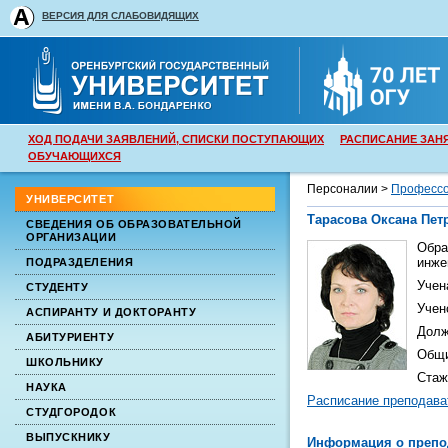
ВЕРСИЯ ДЛЯ СЛАБОВИДЯЩИХ
ХОД ПОДАЧИ ЗАЯВЛЕНИЙ, СПИСКИ ПОСТУПАЮЩИХ
РАСПИСАНИЕ ЗАН
ОБУЧАЮЩИХСЯ
Персоналии >
Профессо
УНИВЕРСИТЕТ
Тарасова Оксана Пет
СВЕДЕНИЯ ОБ ОБРАЗОВАТЕЛЬНОЙ
ОРГАНИЗАЦИИ
Обра
инже
ПОДРАЗДЕЛЕНИЯ
Учен
СТУДЕНТУ
Учен
АСПИРАНТУ И ДОКТОРАНТУ
Долж
АБИТУРИЕНТУ
Общи
ШКОЛЬНИКУ
Стаж
НАУКА
Расписание преподава
СТУДГОРОДОК
ВЫПУСКНИКУ
Информация о препо