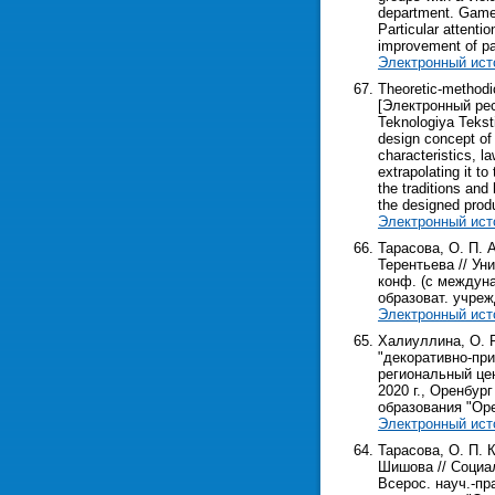
department. Games 
Particular attenti
improvement of pati
Электронный ист
Theoretic-methodic
[Электронный ресу
Teknologiya Teksti
design concept of
characteristics, l
extrapolating it t
the traditions and 
the designed prod
Электронный ист
Тарасова, О. П. 
Терентьева // Ун
конф. (с междуна
образоват. учрежд
Электронный ист
Халиуллина, О. 
"декоративно-при
региональный цен
2020 г., Оренбур
образования "Оренб
Электронный ист
Тарасова, О. П. 
Шишова // Социа
Всерос. науч.-пр