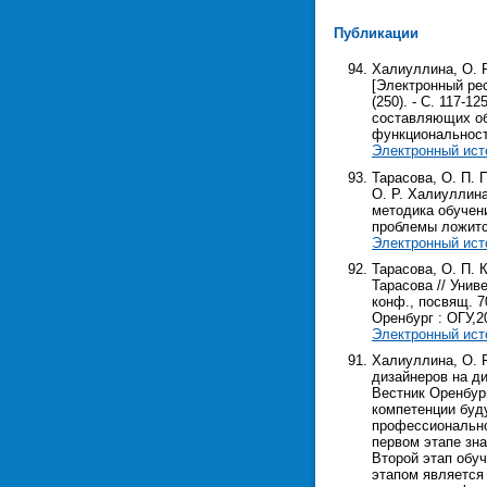
Публикации
Халиуллина, О. 
[Электронный рес
(250). - С. 117-
составляющих об
функциональност
Электронный ист
Тарасова, О. П. 
О. Р. Халиуллина 
методика обучен
проблемы ложитс
Электронный ист
Тарасова, О. П. 
Тарасова // Унив
конф., посвящ. 70
Оренбург : ОГУ,202
Электронный ист
Халиуллина, О. 
дизайнеров на ди
Вестник Оренбург
компетенции буд
профессионально
первом этапе зн
Второй этап обу
этапом является