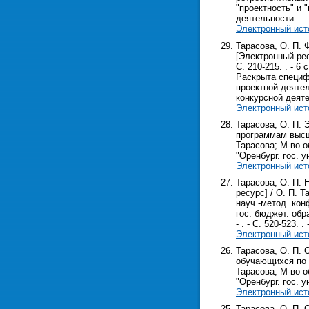
"проектность" и
деятельности.
Электронный ист
Тарасова, О. П.
[Электронный рес
С. 210-215. . - 
Раскрыта специф
проектной деяте
конкурсной деят
Электронный ист
Тарасова, О. П. 
программам высше
Тарасова; М-во о
"Оренбург. гос. ун
Электронный ист
Тарасова, О. П.
ресурс] / О. П. 
науч.-метод. кон
гос. бюджет. обр
- . - С. 520-523. . 
Электронный ист
Тарасова, О. П. 
обучающихся по 
Тарасова; М-во о
"Оренбург. гос. у
Электронный ист
Тарасова, О. П. 