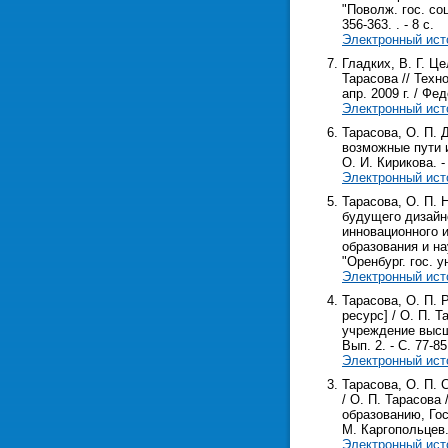
"Поволж. гос. соц
356-363. . - 8 с.
Электронный ист
Гладких, В. Г. Ц
Тарасова // Техн
апр. 2009 г. / Фед
Электронный ист
Тарасова, О. П.
возможные пути и
О. И. Кирикова. - 
Электронный ист
Тарасова, О. П.
будущего дизайне
инновационного и
образования и на
"Оренбург. гос. ун
Электронный ист
Тарасова, О. П.
ресурс] / О. П. 
учреждение высш.
Вып. 2. - С. 77-85.
Электронный ист
Тарасова, О. П. 
/ О. П. Тарасова
образованию, Гос.
М. Каргопольцев. 
Электронный ист