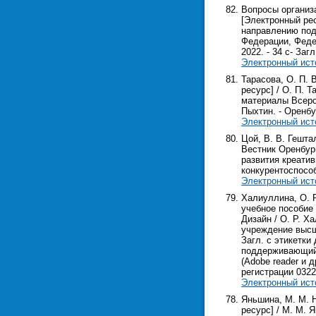
Вопросы организ
[Электронный ре
направлению подг
Федерации, Федер
2022. - 34 с- Загл
Электронный ист
Тарасова, О. П.
ресурс] / О. П. 
материалы Всерос.
Пыхтин. - Оренбург
Электронный ист
Цой, В. В. Гешта
Вестник Оренбург
развития креати
конкурентоспосо
Электронный ист
Халиуллина, О. 
учебное пособие
Дизайн / О. Р. Х
учреждение высш. 
Загл. с этикетки 
поддерживающий 
(Adobe reader и д
регистрации 0322
Электронный ист
Яньшина, М. М. 
ресурс] / М. М. 