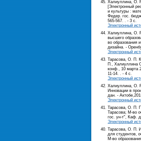
Халиуллина, О. 
[Электронный рес
и культуры : мат
Федер. гос. бюдже
565-567. . - 3 с.
Электронный ист
Халиуллина, О. 
высшего образова
во образования и
дизайна. - Оренбу
Электронный ист
Тарасова, О. П.
П., Халиуллина О
конф., 10 марта 2
11-14. . - 4 с.
Электронный ист
Халиуллина, О. Р
Инновации в прои
дан. - Актобе,2016.
Электронный ист
Тарасова, О. П. 
Тарасова; М-во о
гос. ун-т", Каф. д
Электронный ист
Тарасова, О. П. 
для студентов, о
М-во образования