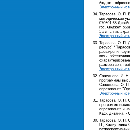
бюджет. образоват
Электронный ист
Тарасова, О. П. 
методические ук
070601.65 Дизайн
гос. бюджет. обра
Загл. с тит. экра
Электронный ист
Тарасова, О. П.
ресурс] / Тарасов
расширения функ
козы, обеспечив
охарактеризован
размера зон, тр
Электронный ист
Савельева, И. Н.
программам высше
Савельева, О. П.
образования "Орен
Электронный ист
Тарасова, О. П. 
программе высше
образования и на
Каф. дизайна. - О
Тарасова, О. П. 
П., Халиуллина О.
ретроспективный