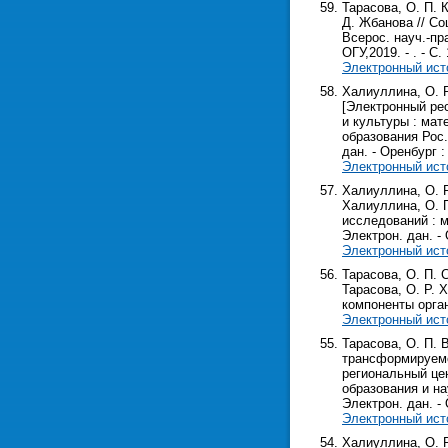
Тарасова, О. П. 
Д. Жбанова // С
Всерос. науч.-пра
ОГУ,2019. - . - С. 
Электронный ист
Халиуллина, О. 
[Электронный рес
и культуры : мат
образования Рос.
дан. - Оренбург : 
Электронный ист
Халиуллина, О. Р
Халиуллина, О. 
исследований : ма
Электрон. дан. - О
Электронный ист
Тарасова, О. П. 
Тарасова, О. Р. Х
компоненты орга
Электронный ист
Тарасова, О. П.
трансформируемой
региональный цен
образования и на
Электрон. дан. - О
Электронный ист
Халиуллина, О. 