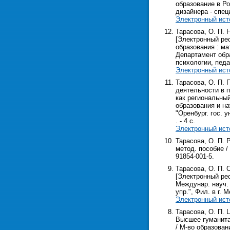
образование в Рос
дизайнера - спе
Электронный ист
Тарасова, О. П.
[Электронный рес
образования : ма
Департамент обра
психологии, педаго
Электронный ист
Тарасова, О. П.
деятельности в 
как региональный
образования и на
"Оренбург. гос. у
. - 4 с.
Электронный ист
Тарасова, О. П. 
метод. пособие / 
91854-001-5.
Тарасова, О. П.
[Электронный рес
Междунар. науч. 
упр.", Фил. в г. М
Электронный ист
Тарасова, О. П. 
Высшее гуманитар
/ М-во образован