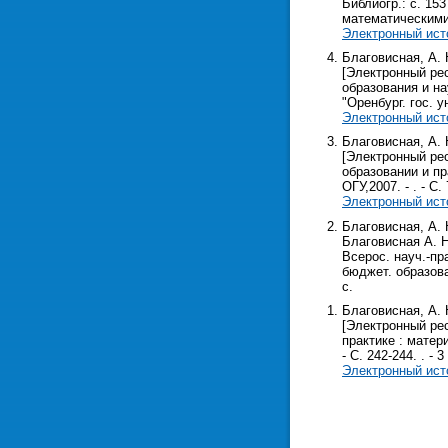
Библиогр.: с. 15
математическими
Электронный ист
Благовисная, А.
[Электронный рес
образования и на
"Оренбург. гос. у
Электронный ист
Благовисная, А.
[Электронный рес
образовании и пра
ОГУ,2007. - . - С. 
Электронный ист
Благовисная, А. 
Благовисная А. Н
Всерос. науч.-пр
бюджет. образоват
с.
Благовисная, А.
[Электронный рес
практике : матери
- С. 242-244. . - 3
Электронный ист