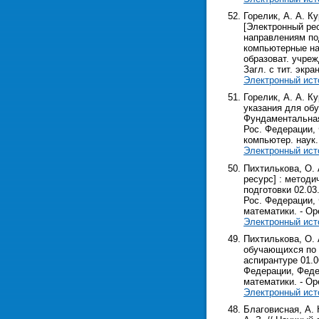
Горелик, А. А. 
[Электронный ре
направлениям по
компьютерные нау
образоват. учреж
Загл. с тит. экра
Электронный ист
Горелик, А. А. К
указания для об
Фундаментальная
Рос. Федерации, 
компьютер. наук. 
Электронный ист
Пихтилькова, О.
ресурс] : метод
подготовки 02.03
Рос. Федерации, 
математики. - Оре
Электронный ист
Пихтилькова, О. 
обучающихся по 
аспирантуре 01.0
Федерации, Федер
математики. - Оре
Электронный ист
Благовисная, А. 