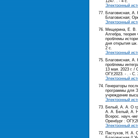
1247. . - 4 с.
Электронный ист
Благовисная, А. 
Благовисная; Орен
Электронный ист
Мещерина, Е. В. 
Алгебра, теория
проблемы истории
дня открытия шк.-
2 с.
Электронный ист
Благовисная, А. 
проблемы интегра
13 мая. 2023 г. /
ОГУ,2023. - . - С. 
Электронный ист
Генераторы посл
программы для ЭВ
учреждение высш.
Электронный ист
Белый, А. А. О 
А. А. Белый, А. 
Всерос. науч.-мет
Оренбург : ОГУ,202
Электронный ист
Пастухов, Н. А. 
Благовисная // У