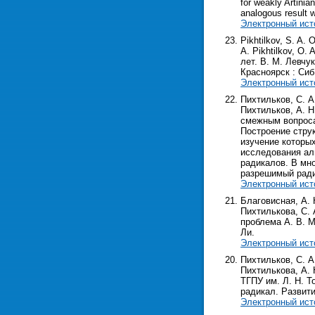
for weakly Artinia
analogous result 
Электронный ист
Pikhtilkov, S. A. 
A. Pikhtilkov, O.
лет. В. М. Левчук
Красноярск : Сиб. 
Электронный ист
Пихтильков, С. А
Пихтильков, А. Н
смежным вопросам
Построение стру
изучение которы
исследования ал
радикалов. В мн
разрешимый ради
Электронный ист
Благовисная, А. 
Пихтилькова, С. А
проблема А. В. 
Ли.
Электронный ист
Пихтильков, С. А
Пихтилькова, А. 
ТГПУ им. Л. Н. Т
радикал. Развит
Электронный ист