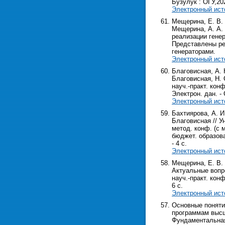
Бузулук : ОГУ,2021
Электронный ист
Мещерина, Е. В.
Мещерина, А. А. 
реализации гене
Представлены ре
генераторами.
Электронный ист
Благовисная, А. 
Благовисная, Н. 
науч.-практ. кон
Электрон. дан. - 
Электронный ист
Бахтиярова, А. И
Благовисная // У
метод. конф. (с 
бюджет. образоват
- 4 с.
Электронный ист
Мещерина, Е. В. 
Актуальные вопро
науч.-практ. конф
6 с.
Электронный ист
Основные поняти
программам высш
Фундаментальная