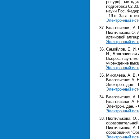
ресурс] : метод
подготовки 02.03
науки Рос. Федер
- 19 с- Загл. с ти
Электронный ист
Благовисная, А. 
Пихтилькова О. А
артиновой алгебр
Электронный ист
Самойлов, Е. И.
И., Благовисная 
Всерос. науч.-ме
учреждение высш. 
Электронный ист
Михляева, А. В.
Благовисная А. Н
Электрон. дан. - М
Электронный ист
Благовисная, А.
Благовисная А. Н
Электрон. дан. - О
Электронный ист
Пихтилькова, О.
образовательной
Пихтилькова, А. 
образования "Орен
Электронный ист