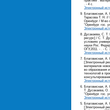
практике : матери
. - 4 с.
Электронный ист
Благовисная, А. 
Тарасова Т. Н. /
Оренбург / М-во 
"Оренбург. гос. ун
Электронный ист
Дусакаева, С. Т
ресурс] / С. Т. 
условиях универс
науки Рос. Федер
ОГУ,2011. - . - С. 
Электронный ист
Благовисная, А.
[Электронный ре
материалов новог
во образования и
технологий в пр
консультировани
Электронный ист
Благовисная, А. 
Т. Дусакаева, О.
"Оренбург. гос. у
Электронный ист
Благовисная, А.
[Электронный рес