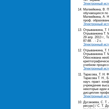
Электронный ист
Матвейкина, В. П
обучающихся по 
Матвейкина, А. Н
проф. образования
Электронный ист
Отрыванкина, Т.
Отрыванкина Т. М
29 апр. 2013 г., 
87-88. . - 2 с.
Электронный ист
Отрыванкина, Т.
Отрыванкина Т. М
Обоснована необ
криптографическ
учебном процесс
Электронный ист
Тарасова, Т. Н.
Тарасова Т. Н., 
науч.-практ. кон
учреждение высш. 
некоторые идеи 
дисциплин профе
Электронный ист
Дусакаева, С. Т
ресурс] / С. Т. 