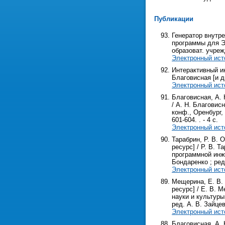
Публикации
Генератор внутре
программы для ЭВ
образоват. учреж
Электронный ист
Интерактивный и
Благовисная [и др
Электронный ист
Благовисная, А. 
/ А. Н. Благовис
конф., Оренбург, 
601-604. . - 4 с.
Электронный ист
Тарабрин, Р. В.
ресурс] / Р. В. 
программной инжен
Бондаренко ; ред.:
Электронный ист
Мещерина, Е. В.
ресурс] / Е. В. 
науки и культуры 
ред. А. В. Зайцев.
Электронный ист
Благовисная, А. 