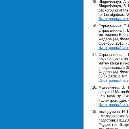
Blagovisnaya, А. A
Blagovisnaya, S. P
background of the
for Lie algebras. 
Электронный ист
Отрыванкина, Т.
Отрыванкина Т. М
материалы Всерос
Федерации, Федер
Оренбург,2015. - .
Электронный ист
Отрыванкина, Т.
обучающихся по 
математика и ин
специальности 09
Федерации, Федер
55 с- Загл. с тит.
Электронный ист
Матвейкина, В. 
ресурс] / Матвей
: сб. науч. тр. /
- Электрон. дан. -
Электронный ист
Болодурина, И. 
: методические 
подготовки 01120
Федер. гос. бюдже
тит. экрана.