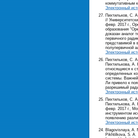
коммутативным к
Электронный ист
Пихтильков, С. А
// Университетск
февр. 2017 г., О
образования "Орен
доказан аналог 
первичного ради
представимой в 
полупервичной а
Электронный ист
Пихтильков, С. А
Пихтилькова, А. Н
относящиеся к ст
определенных ко
системы. Важней
Ли привело к по
разрешимый ради
Электронный ист
Пихтильков, С. А
Пихтилькова, А. 
февр. 2017 г., Мо
инструментом ис
появлению разли
Электронный ист
Blagovisnaya, A. 
Pikhtilkova, S. A.