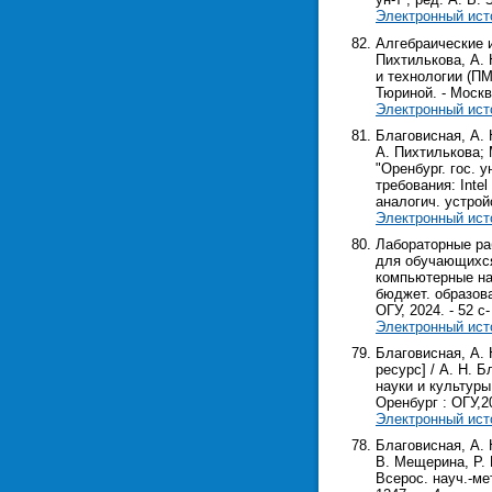
Электронный ист
Алгебраические 
Пихтилькова, А. 
и технологии (ПМТ
Тюриной. - Москва
Электронный ист
Благовисная, А. 
А. Пихтилькова; 
"Оренбург. гос. у
требования: Inte
аналогич. устрой
Электронный ист
Лабораторные ра
для обучающихся
компьютерные нау
бюджет. образова
ОГУ, 2024. - 52 с-
Электронный ист
Благовисная, А.
ресурс] / А. Н. 
науки и культуры 
Оренбург : ОГУ,202
Электронный ист
Благовисная, А. 
В. Мещерина, Р. 
Всерос. науч.-мет