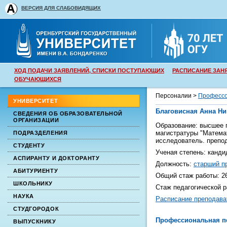
ВЕРСИЯ ДЛЯ СЛАБОВИДЯЩИХ
ХОД ПОДАЧИ ЗАЯВЛЕНИЙ, СПИСКИ ПОСТУПАЮЩИХ
РАСПИСАНИЕ ЗАН
ОБУЧАЮЩИХСЯ
Персоналии >
Профессо
УНИВЕРСИТЕТ
Благовисная Анна Ни
СВЕДЕНИЯ ОБ ОБРАЗОВАТЕЛЬНОЙ
ОРГАНИЗАЦИИ
Образование:
высшее
п
магистратуры "
Матема
ПОДРАЗДЕЛЕНИЯ
исследователь. препо
СТУДЕНТУ
Ученая степень:
канди
АСПИРАНТУ И ДОКТОРАНТУ
Должность:
старший п
АБИТУРИЕНТУ
Общий стаж работы:
2
ШКОЛЬНИКУ
Стаж педагогической 
НАУКА
Расписание преподава
СТУДГОРОДОК
Профессиональная п
ВЫПУСКНИКУ