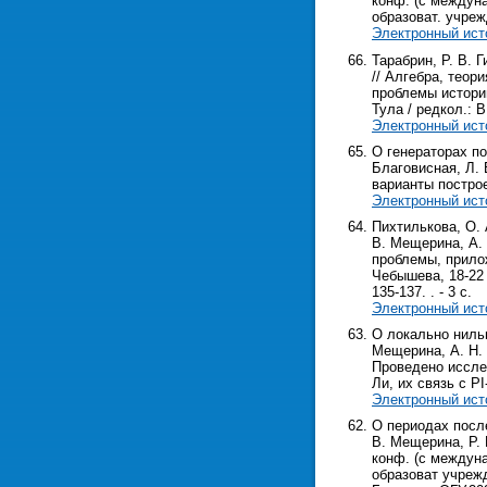
конф. (с междуна
образоват. учрежд
Электронный ист
Тарабрин, Р. В. 
// Алгебра, тео
проблемы истории
Тула / редкол.: В.
Электронный ист
О генераторах по
Благовисная, Л. 
варианты постро
Электронный ист
Пихтилькова, О. 
В. Мещерина, А.
проблемы, прило
Чебышева, 18-22 м
135-137. . - 3 с.
Электронный ист
О локально нильп
Мещерина, А. Н. Б
Проведено иссле
Ли, их связь с 
Электронный ист
О периодах после
В. Мещерина, Р. 
конф. (с междуна
образоват учрежде