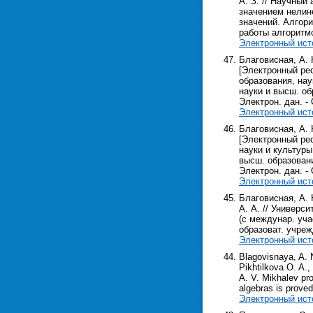
А. З. // Научный
значением нелин
значений. Алгор
работы алгоритм
Электронный ист
Благовисная, А.
[Электронный рес
образования, нау
науки и высш. об
Электрон. дан. - О
Электронный ист
Благовисная, А.
[Электронный рес
науки и культуры
высш. образовани
Электрон. дан. - О
Электронный ист
Благовисная, А. 
А. А. // Универс
(с междунар. уча
образоват. учрежд
Электронный ист
Blagovisnaya, A. 
Pikhtilkova O. A.,
A. V. Mikhalev pro
algebras is proved
Электронный ист