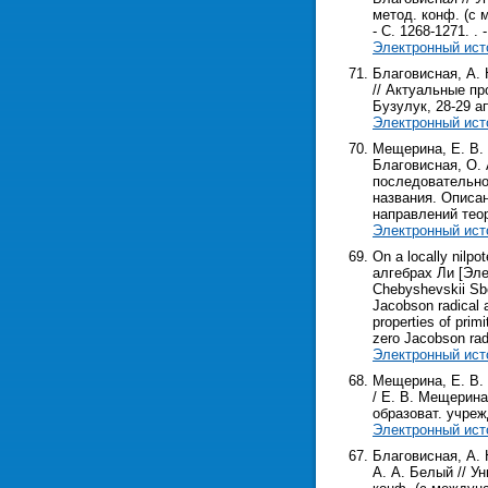
метод. конф. (с м
- С. 1268-1271. . -
Электронный ист
Благовисная, А. 
// Актуальные пр
Бузулук, 28-29 ап
Электронный ист
Мещерина, Е. В. 
Благовисная, О. А
последовательно
названия. Описан
направлений тео
Электронный ист
On a locally nilp
алгебрах Ли [Элек
Chebyshevskii Sbor
Jacobson radical an
properties of prim
zero Jacobson rad
Электронный ист
Мещерина, Е. В.
/ Е. В. Мещерина
образоват. учрежд
Электронный ист
Благовисная, А. 
А. А. Белый // У