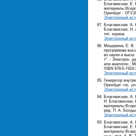
Благовисная, Е. 
материалы Всерос.
Оренбург : ОГУ,202
Электронный ист
Благовисная, А. 
Благовисная, Н. А
тит. экрана.
Электронный ист
Мещерина, Е. В.
программам высш
во науки и высш.
т". - Электрон. д
или аналогич.; M
ISBN 978-5-7410-
Электронный ист
Генератор внутре
Оренбург. гос. ун-
Электронный ист
Благовисная, А. 
Н. Благовисная, 
материалы Всерос.
ред. П. А. Болдыре
Электронный ист
Благовисная, А. 
Благовисная, Е. 
материалы Всерос.
ун-т ; ред. А. В. 