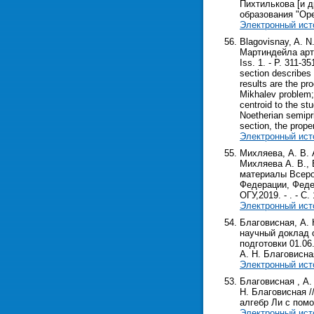
Пихтилькова [и д
образования "Орен
Электронный ист
Blagovisnay, A. N
Мартиндейла арти
Iss. 1. - P. 311-35
section describes 
results are the pro
Mikhalev problem; 
centroid to the st
Noetherian semipri
section, the prope
Электронный ист
Михляева, А. В. 
Михляева А. В., 
материалы Всерос
Федерации, Федер
ОГУ,2019. - . - С. 
Электронный ист
Благовисная, А.
научный доклад 
подготовки 01.06
А. Н. Благовисная
Электронный ист
Благовисная , А.
Н. Благовисная //
алгебр Ли с пом
Электронный ист