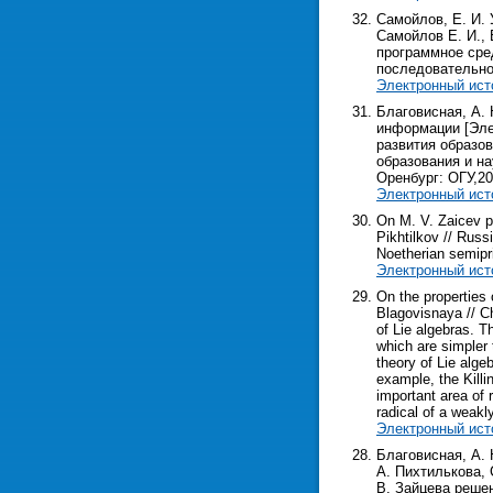
Самойлов, Е. И.
Самойлов Е. И., 
программное сре
последовательно
Электронный ист
Благовисная, А.
информации [Элек
развития образов
образования и на
Оренбург: ОГУ,2018
Электронный ист
On M. V. Zaicev p
Pikhtilkov // Russ
Noetherian semipri
Электронный ист
On the properties 
Blagovisnaya // Che
of Lie algebras. T
which are simpler 
theory of Lie alge
example, the Killi
important area of 
radical of a weakly
Электронный ист
Благовисная, А. 
А. Пихтилькова, 
В. Зайцева реше