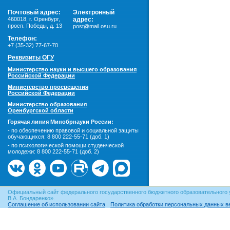
Почтовый адрес:
Электронный
460018
,
г. Оренбург,
адрес:
просп. Победы, д. 13
post@mail.osu.ru
Телефон:
+7 (35-32) 77-67-70
Реквизиты ОГУ
Министерство науки и высшего образования
Российской Федерации
Министерство просвещения
Российской Федерации
Министерство образования
Оренбургской области
Горячая линия Минобрнауки России:
- по обеспечению правовой и социальной защиты
обучающихся:
8 800 222-55-71 (доб. 1)
- по психологической помощи студенческой
молодежи:
8 800 222-55-71 (доб. 2)
Официальный сайт федерального государственного бюджетного образовательного 
В.А. Бондаренко».
Соглашение об использовании сайта
Политика обработки персональных данных в
© ОГУ, 1999–2026. При использовании материалов сайта
гиперссылка
обязательна!