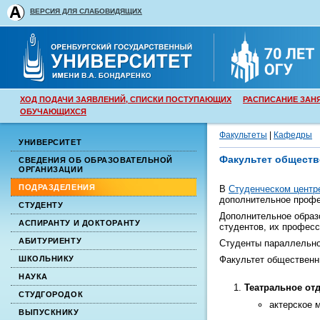
ВЕРСИЯ ДЛЯ СЛАБОВИДЯЩИХ
ХОД ПОДАЧИ ЗАЯВЛЕНИЙ, СПИСКИ ПОСТУПАЮЩИХ
РАСПИСАНИЕ ЗАН
ОБУЧАЮЩИХСЯ
Факультеты
|
Кафедры
УНИВЕРСИТЕТ
Факультет общест
СВЕДЕНИЯ ОБ ОБРАЗОВАТЕЛЬНОЙ
ОРГАНИЗАЦИИ
ПОДРАЗДЕЛЕНИЯ
В
Студенческом центр
дополнительное профе
СТУДЕНТУ
Дополнительное образо
АСПИРАНТУ И ДОКТОРАНТУ
студентов, их професс
АБИТУРИЕНТУ
Студенты параллельно
ШКОЛЬНИКУ
Факультет общественн
НАУКА
Театральное от
СТУДГОРОДОК
актерское 
ВЫПУСКНИКУ