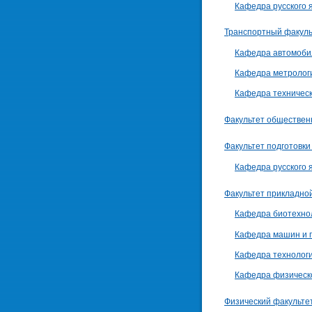
Кафедра русского 
Транспортный факуль
Кафедра автомоби
Кафедра метрологи
Кафедра техническ
Факультет обществе
Факультет подготовк
Кафедра русского 
Факультет прикладно
Кафедра биотехнол
Кафедра машин и п
Кафедра технолог
Кафедра физическ
Физический факульте