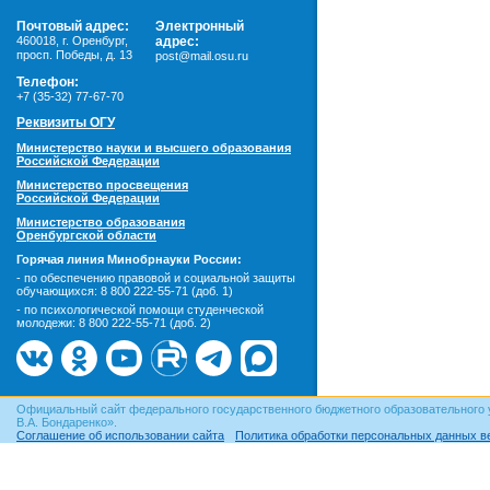
Почтовый адрес:
Электронный
460018
,
г. Оренбург,
адрес:
просп. Победы, д. 13
post@mail.osu.ru
Телефон:
+7 (35-32) 77-67-70
Реквизиты ОГУ
Министерство науки и высшего образования
Российской Федерации
Министерство просвещения
Российской Федерации
Министерство образования
Оренбургской области
Горячая линия Минобрнауки России:
- по обеспечению правовой и социальной защиты
обучающихся:
8 800 222-55-71 (доб. 1)
- по психологической помощи студенческой
молодежи:
8 800 222-55-71 (доб. 2)
Официальный сайт федерального государственного бюджетного образовательного 
В.А. Бондаренко».
Соглашение об использовании сайта
Политика обработки персональных данных в
© ОГУ, 1999–2026. При использовании материалов сайта
гиперссылка
обязательна!