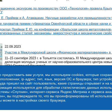
ационную экскурсию по производству ООО «Технология» провела Крылов
ГУ
. Е. Приймак и А. Атамашкин. Научные разработки для промышленности
 лауреатов премии губернатора Оренбургской области в сфере науки и 
доклад Приймак Е.Ю. на конференции «Уральская школа металловедов-
егированнных сталей: механизмы, микроструктура и механические свой
22.09.2023
Участие в Международной школе «Физическое материаловедение» в г
11–15 сентября 2023 г. в Тольятти состоялась XI Международная шк
делегация молодых ученых от научно-образовательного центра новых
НОЦ Светланой Крыловой.
о предоставить вам услуги, мы используем cookies, которые сохра
НОЦ НМиПТ Ромашков Е.В. принял участие на региональном этапе во В
оложении; ip-адрес; тип, язык, версия ОС и браузера; тип устройс
» на базе ООО «НАКС-ПФО» (Оренбург).
куда пришел на сайт пользователь; какие страницы открывает и на 
рмация используется для обработки статистических данных испол
стемы «Спутник», интернет-сервиса Яндекс.Метрика и сервиса ана
а информацию:
Приймак Елена Юрьевна
, кафедра производственных те
ен», вы подтверждаете то, что вы проинформированы об использов
ы можете в настройках своего браузера.