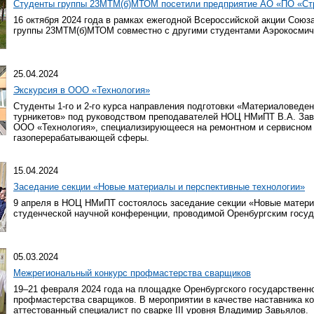
Студенты группы 23МТМ(б)МТОМ посетили предприятие АО «ПО «Стре
16 октября 2024 года в рамках ежегодной Всероссийской акции Сою
группы 23МТМ(б)МТОМ совместно с другими студентами Аэрокосмиче
25.04.2024
Экскурсия в ООО «Технология»
Студенты 1-го и 2-го курса направления подготовки «Материаловеде
турникетов» под руководством преподавателей НОЦ НМиПТ В.А. Зав
ООО «Технология», специализирующееся на ремонтном и сервисном
газоперерабатывающей сферы.
15.04.2024
Заседание секции «Новые материалы и перспективные технологии»
9 апреля в НОЦ НМиПТ состоялось заседание секции «Новые матери
студенческой научной конференции, проводимой Оренбургским госу
05.03.2024
Межрегиональный конкурс профмастерства сварщиков
19–21 февраля 2024 года на площадке Оренбургского государствен
профмастерства сварщиков. В мероприятии в качестве наставника 
аттестованный специалист по сварке III уровня Владимир Завьялов.