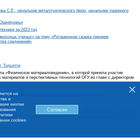
а С.Е., начальник металлургического бюро, начальник лазерного
 Оренбуржья
техники за 2023 год
молодых ученых» на тему «Ротационная сварка трением
ства соединений»
. Тольятти
ола «Физическое материаловедение», в которой приняла участие
 материалов и перспективных технологий ОГУ во главе с директором
няются на
сероссийском конкурсе по неразрушающему контролю
тва и
какие кнопки
ьзования
Согласен
Последнее обновление: 26.09.2025
литики
хнологий обработки материалов, заведующий кафедрой (тел.37-24-75)
ании cookies