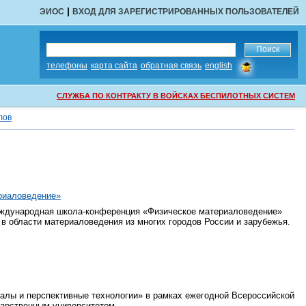
|
ЭИОС
ВХОД ДЛЯ ЗАРЕГИСТРИРОВАННЫХ ПОЛЬЗОВАТЕЛЕЙ
сообщить
телефоны
карта сайта
обратная связь
english
об
ошибке
СЛУЖБА ПО КОНТРАКТУ В ВОЙСКАХ БЕСПИЛОТНЫХ СИСТЕМ
лов
риаловедение»
 Международная школа-конференция «Физическое материаловедение»
в области материаловедения из многих городов России и зарубежья.
алы и перспективные технологии» в рамках ежегодной Всероссийской
дарственным университетом.