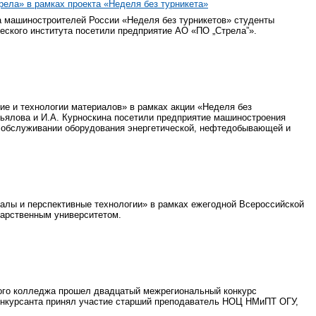
ла» в рамках проекта «Неделя без турникета»
за машиностроителей России «Неделя без турникетов» студенты
ского института посетили предприятие АО «ПО „Стрела”».
ние и технологии материалов» в рамках акции «Неделя без
ьялова и И.А. Курноскина посетили предприятие машиностроения
 обслуживании оборудования энергетической, нефтедобывающей и
алы и перспективные технологии» в рамках ежегодной Всероссийской
дарственным университетом.
ного колледжа прошел двадцатый межрегиональный конкурс
конкурсанта принял участие старший преподаватель НОЦ НМиПТ ОГУ,