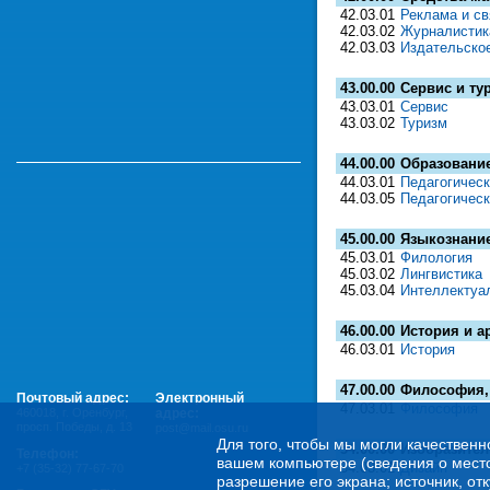
42.03.01
Реклама и с
42.03.02
Журналистик
42.03.03
Издательско
43.00.00
Сервис и ту
43.03.01
Сервис
43.03.02
Туризм
44.00.00
Образование
44.03.01
Педагогическ
44.03.05
Педагогическ
45.00.00
Языкознание
45.03.01
Филология
45.03.02
Лингвистика
45.03.04
Интеллектуа
46.00.00
История и а
46.03.01
История
47.00.00
Философия, 
Почтовый адрес:
Электронный
47.03.01
Философия
460018
,
г. Оренбург,
адрес:
просп. Победы, д. 13
post@mail.osu.ru
Для того, чтобы мы могли качественн
54.00.00
Изобразител
Телефон:
вашем компьютере (сведения о местоп
54.03.01
Дизайн
+7 (35-32) 77-67-70
разрешение его экрана; источник, от