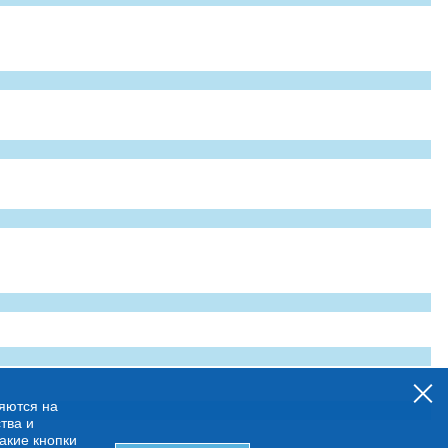
няются на
тва и
какие кнопки