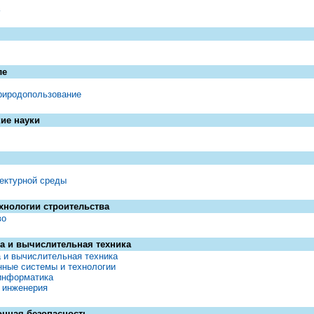
ле
риродопользование
ие науки
ектурной среды
ехнологии строительства
во
а и вычислительная техника
 и вычислительная техника
ные системы и технологии
информатика
 инженерия
нная безопасность