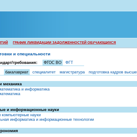
ЯТИЙ
ГРАФИК ЛИКВИДАЦИИ ЗАДОЛЖЕННОСТЕЙ ОБУЧАЮЩИХСЯ
товки и специальности
ндарт/требования:
ФГОС ВО
ФГТ
бакалавриат
специалитет
магистратура
подготовка кадров высше
и механика
математика и информатика
математика
ые и информационные науки
и компьютерные науки
ьная информатика и информационные технологии
трономия