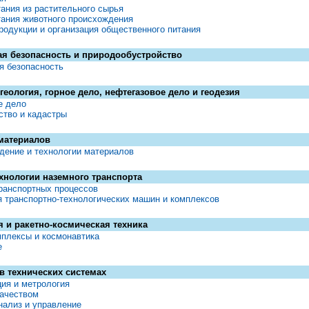
ания из растительного сырья
тания животного происхождения
родукции и организация общественного питания
я безопасность и природообустройство
я безопасность
геология, горное дело, нефтегазовое дело и геодезия
е дело
ство и кадастры
материалов
дение и технологии материалов
ехнологии наземного транспорта
ранспортных процессов
 транспортно-технологических машин и комплексов
 и ракетно-космическая техника
мплексы и космонавтика
е
в технических системах
ия и метрология
качеством
нализ и управление