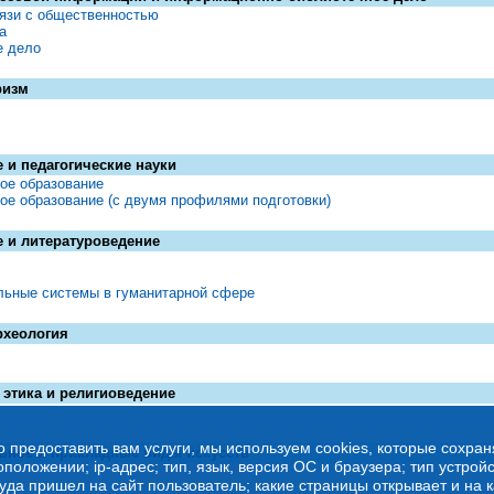
вязи с общественностью
а
е дело
ризм
 и педагогические науки
ое образование
ое образование (с двумя профилями подготовки)
 и литературоведение
льные системы в гуманитарной сфере
рхеология
этика и религиоведение
о предоставить вам услуги, мы используем cookies, которые сохра
ьное и прикладные виды искусств
оложении; ip-адрес; тип, язык, версия ОС и браузера; тип устройс
куда пришел на сайт пользователь; какие страницы открывает и на 