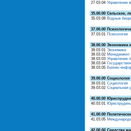
27.03.04
Управление в
35.00.00
Сельское, л
35.03.08
Водные биор
37.00.00
Психологиче
37.03.01
Психология
38.00.00
Экономика и
38.03.01
Экономика
38.03.02
Менеджмент
38.03.03
Управление 
38.03.04
Государстве
38.03.05
Бизнес-инфо
39.00.00
Социология 
39.03.01
Социология
39.03.02
Социальная 
40.00.00
Юриспруден
40.03.01
Юриспруден
41.00.00
Политически
41.03.05
Международн
42.00.00
Средства м