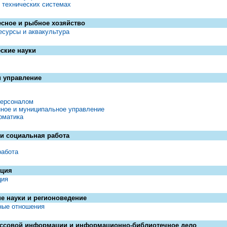
 технических системах
есное и рыбное хозяйство
есурсы и аквакультура
ские науки
 управление
персоналом
нное и муниципальное управление
рматика
и социальная работа
работа
ция
ция
е науки и регионоведение
ые отношения
ассовой информации и информационно-библиотечное дело