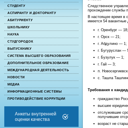
Следственное управле
СТУДЕНТУ
прохождении службы п
АСПИРАНТУ И ДОКТОРАНТУ
В настоящее время в 
АБИТУРИЕНТУ
имеется 54 вакантные 
ШКОЛЬНИКУ
г. Оренбург — 18
НАУКА
г. Орск — 21;
СТУДГОРОДОК
г. Абдулино — 1;
ВЫПУСКНИКУ
г. Бугуруслан — 
СИСТЕМА ВЫСШЕГО ОБРАЗОВАНИЯ
г. Бузулук — 1;
ДОПОЛНИТЕЛЬНОЕ ОБРАЗОВАНИЕ
г. Гай — 3;
МЕЖДУНАРОДНАЯ ДЕЯТЕЛЬНОСТЬ
п. Новосергиевск
НОВОСТИ
с. Ташла Ташлин
МЕДИА
Требования к кандид
ИНФОРМАЦИОННЫЕ СИСТЕМЫ
гражданство Рос
ПРОТИВОДЕЙСТВИЕ КОРРУПЦИИ
высшее юридичес
отслужившие сро
Анкеты внутренней
получившие отср
оценки качества
возраст не старш