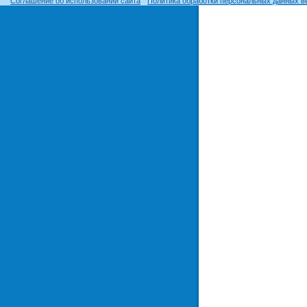
Соглашение об использовании сайта
Политика обработки персональных данных в
© ОГУ, 1999–2026. При использовании материалов сайта
гиперссылка
обязательна!