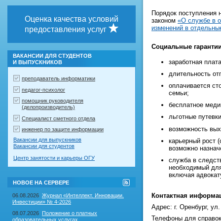
Порядок поступления 
Оценка качества условий
законом
«О службе в о
изменений в отдельны
предоставления услуг
Социальные гарантии
ВАКАНСИИ ДЛЯ СТУДЕНТОВ
заработная плата
И ВЫПУСКНИКОВ
длительность от
преподаватель информатики
оплачивается сто
педагог-психолог
семьи;
помощник руководителя
бесплатное меди
(делопроизводитель)
льготные путевк
Специалист сметного отдела
возможность вых
инженер по защите информации
Вакансии для выпускников
карьерный рост (
Вакансии для студентов
возможно назнач
Центр занятости и карьеры ОГУ
служба в следст
необходимый для
включая адвокат
RSS-
НОВОЕ НА СЕРВЕРЕ
лента
"Новое
Контактная информа
06.08.2026
Журнал «Интеллект. Инновации.
на
Инвестиции» № 4-2026
сервере"
Адрес: г. Оренбург, ул
08.07.2026
Положение о платных
Телефоны для справок: 
образовательных услугах