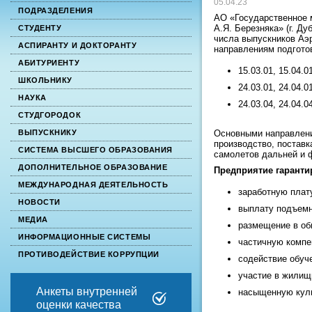
05.04.23
ПОДРАЗДЕЛЕНИЯ
АО «Государственное 
А.Я. Березняка» (г. Д
СТУДЕНТУ
числа выпускников Аэ
АСПИРАНТУ И ДОКТОРАНТУ
направлениям подгото
АБИТУРИЕНТУ
15.03.01, 15.04.
ШКОЛЬНИКУ
24.03.01, 24.04.
НАУКА
24.03.04, 24.04.
СТУДГОРОДОК
Основными направлени
ВЫПУСКНИКУ
производство, поставк
СИСТЕМА ВЫСШЕГО ОБРАЗОВАНИЯ
самолетов дальней и 
ДОПОЛНИТЕЛЬНОЕ ОБРАЗОВАНИЕ
Предприятие гаранти
МЕЖДУНАРОДНАЯ ДЕЯТЕЛЬНОСТЬ
заработную плату
НОВОСТИ
выплату подъемн
МЕДИА
размещение в об
ИНФОРМАЦИОННЫЕ СИСТЕМЫ
частичную компе
ПРОТИВОДЕЙСТВИЕ КОРРУПЦИИ
содействие обуче
участие в жилищ
Анкеты внутренней
насыщенную куль
оценки качества