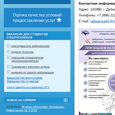
Контактная информа
Адрес: 141980, г. Дубн
Оценка качества условий
Телефоны: +7 (496) 212
предоставления услуг
E-mail:
raduga-kadry@ma
ВАКАНСИИ ДЛЯ СТУДЕНТОВ
И ВЫПУСКНИКОВ
преподаватель информатики
педагог-психолог
помощник руководителя
(делопроизводитель)
Специалист сметного отдела
инженер по защите информации
Вакансии для выпускников
Вакансии для студентов
Центр занятости и карьеры ОГУ
RSS-
НОВОЕ НА СЕРВЕРЕ
лента
"Новое
06.08.2026
Журнал «Интеллект. Инновации.
на
Инвестиции» № 4-2026
сервере"