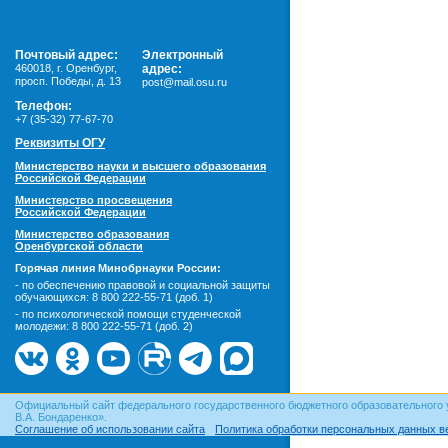
Почтовый адрес:
Электронный
460018
,
г. Оренбург,
адрес:
просп. Победы, д. 13
post@mail.osu.ru
Телефон:
+7 (35-32) 77-67-70
Реквизиты ОГУ
Министерство науки и высшего образования
Российской Федерации
Министерство просвещения
Российской Федерации
Министерство образования
Оренбургской области
Горячая линия Минобрнауки России:
- по обеспечению правовой и социальной защиты
обучающихся:
8 800 222-55-71 (доб. 1)
- по психологической помощи студенческой
молодежи:
8 800 222-55-71 (доб. 2)
Официальный сайт федерального государственного бюджетного образовательного 
В.А. Бондаренко».
Соглашение об использовании сайта
Политика обработки персональных данных в
© ОГУ, 1999–2026. При использовании материалов сайта
гиперссылка
обязательна!