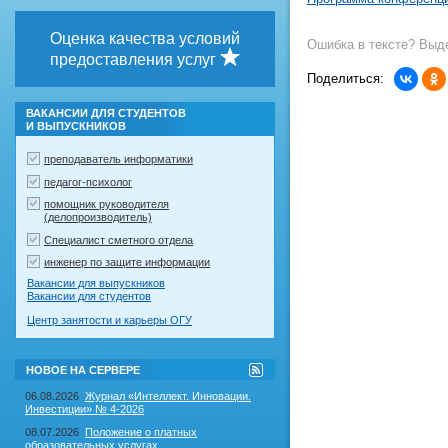
Оценка качества условий
Ошибка в тексте? Выде
предоставления услуг
Поделиться:
ВАКАНСИИ ДЛЯ СТУДЕНТОВ
И ВЫПУСКНИКОВ
преподаватель информатики
педагог-психолог
помощник руководителя
(делопроизводитель)
Специалист сметного отдела
инженер по защите информации
Вакансии для выпускников
Вакансии для студентов
Центр занятости и карьеры ОГУ
RSS-
НОВОЕ НА СЕРВЕРЕ
лента
"Новое
06.08.2026
Журнал «Интеллект. Инновации.
на
Инвестиции» № 4-2026
сервере"
08.07.2026
Положение о платных
образовательных услугах