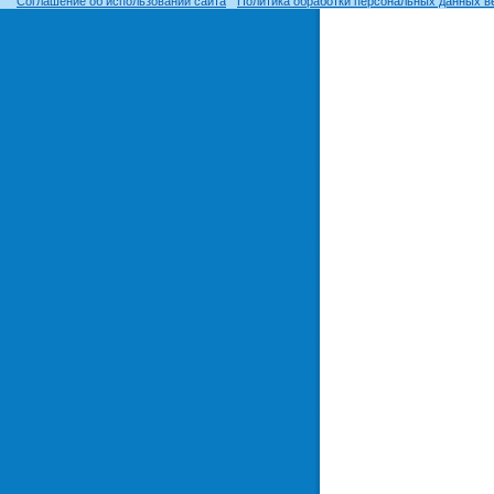
Соглашение об использовании сайта
Политика обработки персональных данных в
© ОГУ, 1999–2026. При использовании материалов сайта
гиперссылка
обязательна!