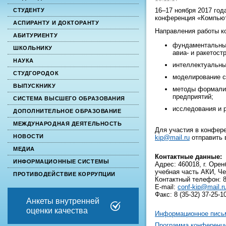
16–17 ноября 2017 год
СТУДЕНТУ
конференция «Компьют
АСПИРАНТУ И ДОКТОРАНТУ
Направления работы к
АБИТУРИЕНТУ
фундаментальные
ШКОЛЬНИКУ
авиа- и ракетост
НАУКА
интеллектуальны
СТУДГОРОДОК
моделирование с
ВЫПУСКНИКУ
методы формализ
предприятий;
СИСТЕМА ВЫСШЕГО ОБРАЗОВАНИЯ
исследования и 
ДОПОЛНИТЕЛЬНОЕ ОБРАЗОВАНИЕ
МЕЖДУНАРОДНАЯ ДЕЯТЕЛЬНОСТЬ
Для участия в конфер
НОВОСТИ
kip@mail.ru
отправить 
МЕДИА
Контактные данные:
ИНФОРМАЦИОННЫЕ СИСТЕМЫ
Адрес: 460018, г. Орен
учебная часть АКИ, Ч
ПРОТИВОДЕЙСТВИЕ КОРРУПЦИИ
Контактный телефон: 8 
E-mail:
conf-kip@mail.r
Факс: 8 (35-32) 37-25-1
Анкеты внутренней
оценки качества
Информационное пись
Программа конференц