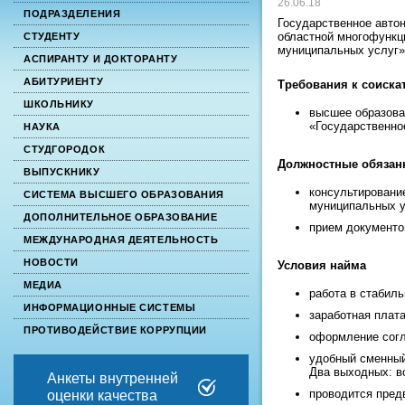
26.06.18
ПОДРАЗДЕЛЕНИЯ
Государственное авто
областной многофункц
СТУДЕНТУ
муниципальных услуг» 
АСПИРАНТУ И ДОКТОРАНТУ
АБИТУРИЕНТУ
Требования к соиска
ШКОЛЬНИКУ
высшее образова
«Государственно
НАУКА
СТУДГОРОДОК
Должностные обязан
ВЫПУСКНИКУ
консультировани
СИСТЕМА ВЫСШЕГО ОБРАЗОВАНИЯ
муниципальных у
ДОПОЛНИТЕЛЬНОЕ ОБРАЗОВАНИЕ
прием документо
МЕЖДУНАРОДНАЯ ДЕЯТЕЛЬНОСТЬ
НОВОСТИ
Условия найма
МЕДИА
работа в стабиль
ИНФОРМАЦИОННЫЕ СИСТЕМЫ
заработная плат
ПРОТИВОДЕЙСТВИЕ КОРРУПЦИИ
оформление согл
удобный сменный 
Два выходных: в
Анкеты внутренней
проводится пред
оценки качества