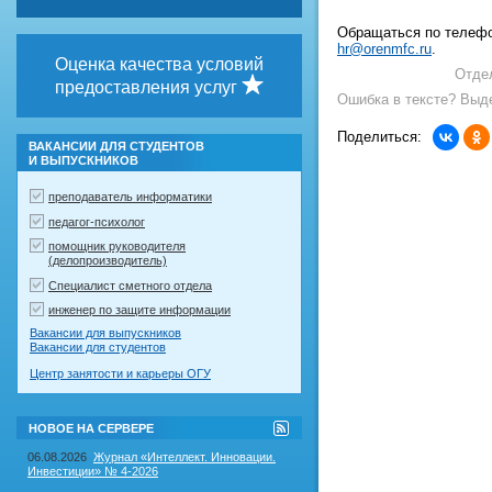
Обращаться по телефо
hr@orenmfc.ru
.
Оценка качества условий
Отде
предоставления услуг
Ошибка в тексте? Выде
Поделиться:
ВАКАНСИИ ДЛЯ СТУДЕНТОВ
И ВЫПУСКНИКОВ
преподаватель информатики
педагог-психолог
помощник руководителя
(делопроизводитель)
Специалист сметного отдела
инженер по защите информации
Вакансии для выпускников
Вакансии для студентов
Центр занятости и карьеры ОГУ
RSS-
НОВОЕ НА СЕРВЕРЕ
лента
"Новое
06.08.2026
Журнал «Интеллект. Инновации.
на
Инвестиции» № 4-2026
сервере"