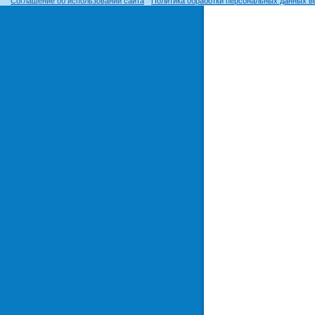
Соглашение об использовании сайта
Политика обработки персональных данных в
© ОГУ, 1999–2026. При использовании материалов сайта
гиперссылка
обязательна!