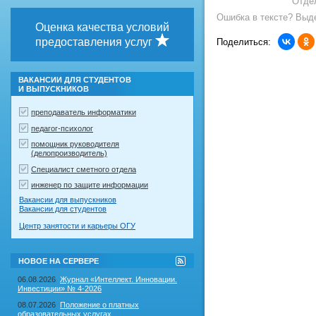
Отде
Ошибка в тексте? Выде
Оценка качества условий
предоставления услуг
Поделиться:
ВАКАНСИИ ДЛЯ СТУДЕНТОВ
И ВЫПУСКНИКОВ
преподаватель информатики
педагог-психолог
помощник руководителя
(делопроизводитель)
Специалист сметного отдела
инженер по защите информации
Вакансии для выпускников
Вакансии для студентов
Центр занятости и карьеры ОГУ
RSS-
НОВОЕ НА СЕРВЕРЕ
лента
"Новое
06.08.2026
Журнал «Интеллект. Инновации.
на
Инвестиции» № 4-2026
сервере"
08.07.2026
Положение о платных
образовательных услугах