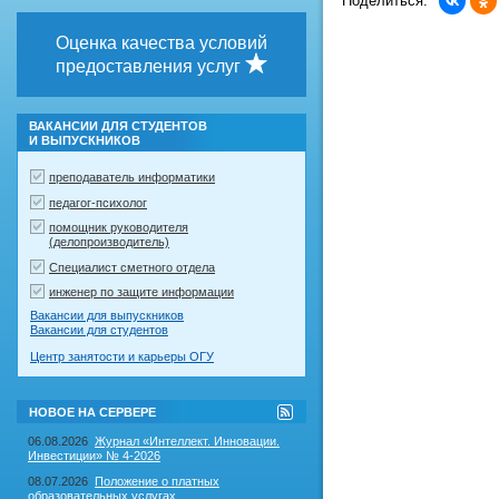
Поделиться:
Оценка качества условий
предоставления услуг
ВАКАНСИИ ДЛЯ СТУДЕНТОВ
И ВЫПУСКНИКОВ
преподаватель информатики
педагог-психолог
помощник руководителя
(делопроизводитель)
Специалист сметного отдела
инженер по защите информации
Вакансии для выпускников
Вакансии для студентов
Центр занятости и карьеры ОГУ
RSS-
НОВОЕ НА СЕРВЕРЕ
лента
"Новое
06.08.2026
Журнал «Интеллект. Инновации.
на
Инвестиции» № 4-2026
сервере"
08.07.2026
Положение о платных
образовательных услугах