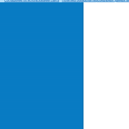
Соглашение об использовании сайта
Политика обработки персональных данных в
© ОГУ, 1999–2026. При использовании материалов сайта
гиперссылка
обязательна!