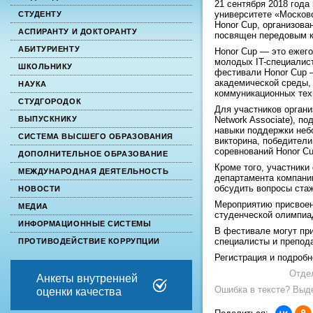
21 сентября 2018 год
университете «Москов
СТУДЕНТУ
Honor Cup, организова
АСПИРАНТУ И ДОКТОРАНТУ
посвящен передовым к
АБИТУРИЕНТУ
Honor Сup — это ежег
молодых IT-специалис
ШКОЛЬНИКУ
фестивали Honor Cup 
академической среды,
НАУКА
коммуникационных тех
СТУДГОРОДОК
Для участников органи
Network Associate), п
ВЫПУСКНИКУ
навыки поддержки небо
СИСТЕМА ВЫСШЕГО ОБРАЗОВАНИЯ
викторина, победители
соревнований Honor Cu
ДОПОЛНИТЕЛЬНОЕ ОБРАЗОВАНИЕ
Кроме того, участник
МЕЖДУНАРОДНАЯ ДЕЯТЕЛЬНОСТЬ
департамента компании
обсудить вопросы стаж
НОВОСТИ
Мероприятию присвоен
МЕДИА
студенческой олимпиа
ИНФОРМАЦИОННЫЕ СИСТЕМЫ
В фестивале могут пр
специалисты и препод
ПРОТИВОДЕЙСТВИЕ КОРРУПЦИИ
Регистрация и подроб
Отде
Анкеты внутренней
Ошибка в тексте? Выде
оценки качества