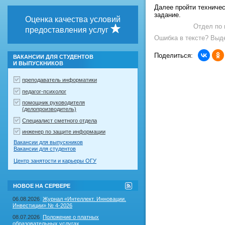
Далее пройти техничес
задание.
Оценка качества условий
Отдел по 
предоставления услуг
Ошибка в тексте? Выде
Поделиться:
ВАКАНСИИ ДЛЯ СТУДЕНТОВ
И ВЫПУСКНИКОВ
преподаватель информатики
педагог-психолог
помощник руководителя
(делопроизводитель)
Специалист сметного отдела
инженер по защите информации
Вакансии для выпускников
Вакансии для студентов
Центр занятости и карьеры ОГУ
RSS-
НОВОЕ НА СЕРВЕРЕ
лента
"Новое
06.08.2026
Журнал «Интеллект. Инновации.
на
Инвестиции» № 4-2026
сервере"
08.07.2026
Положение о платных
образовательных услугах