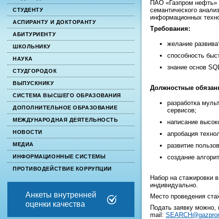
ПАО «Газпром нефть» 
семантического анализ
СТУДЕНТУ
информационных техно
АСПИРАНТУ И ДОКТОРАНТУ
Требования:
АБИТУРИЕНТУ
желание развиват
ШКОЛЬНИКУ
способность быс
НАУКА
знание основ SQ
СТУДГОРОДОК
ВЫПУСКНИКУ
Должностные обязан
СИСТЕМА ВЫСШЕГО ОБРАЗОВАНИЯ
разработка муль
ДОПОЛНИТЕЛЬНОЕ ОБРАЗОВАНИЕ
сервисов;
МЕЖДУНАРОДНАЯ ДЕЯТЕЛЬНОСТЬ
написание высок
НОВОСТИ
апробация технол
МЕДИА
развитие пользо
ИНФОРМАЦИОННЫЕ СИСТЕМЫ
создание алгори
ПРОТИВОДЕЙСТВИЕ КОРРУПЦИИ
Набор на стажировки в
индивидуально.
Анкеты внутренней
Место проведения стаж
оценки качества
Подать заявку можно, 
mail:
SEARCH@gazprom-