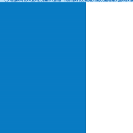
Соглашение об использовании сайта
Политика обработки персональных данных в
© ОГУ, 1999–2026. При использовании материалов сайта
гиперссылка
обязательна!