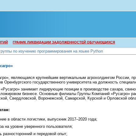
ЯТИЙ
ГРАФИК ЛИКВИДАЦИИ ЗАДОЛЖЕННОСТЕЙ ОБУЧАЮЩИХСЯ
группы по изучению программирования на языке Python
группы по изучению программирования на языке Python
сагро»
агро», являющаяся крупнейшим вертикальным агрохолдингом России, пр
в Оренбургского государственного университета на должность специали
 «Русагро» занимает лидирующие позиции в производстве сахара, свино
сложировом бизнесе. Основные филиалы Группы Компаний «Русагро» р
кой, Свердловской, Воронежской, Самарской, Курской и Орловской обла
атам:
ие в области логистики, выпускник 2017–2020 года;
ра на уровне уверенного пользователя;
ь разносторонний и передовой опыт;