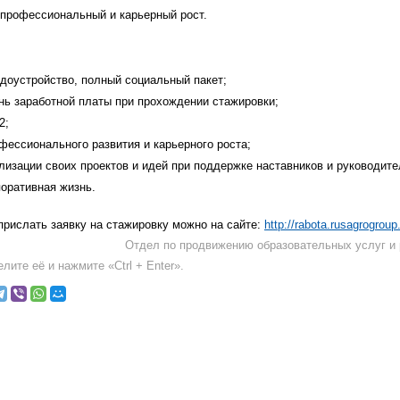
 профессиональный и карьерный рост.
доустройство, полный социальный пакет;
нь заработной платы при прохождении стажировки;
2;
фессионального развития и карьерного роста;
лизации своих проектов и идей при поддержке наставников и руководите
оративная жизнь.
прислать заявку на стажировку можно на сайте:
http://rabota.rusagrogroup.
Отдел по продвижению образовательных услуг и 
лите её и нажмите «Ctrl + Enter».