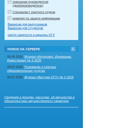
помощник руководителя
(делопроизводитель)
Специалист сметного отдела
инженер по защите информации
Вакансии для выпускников
Вакансии для студентов
Центр занятости и карьеры ОГУ
RSS-
НОВОЕ НА СЕРВЕРЕ
лента
"Новое
06.08.2026
Журнал «Интеллект. Инновации.
на
Инвестиции» № 4-2026
сервере"
08.07.2026
Положение о платных
образовательных услугах
08.07.2026
Журнал «Вестник ОГУ» № 2-2026
Сведения о доходах, расходах, об имуществе и
обязательствах имущественного характера