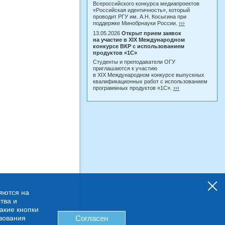
Всероссийского конкурса медиапроектов
«Российская идентичность», который
проводит РГУ им. А.Н. Косыгина при
поддержке Минобрнауки России.
›››
13.05.2026
Открыт прием заявок
на участие в XIX Международном
конкурсе ВКР с использованием
продуктов «1С»
Студенты и преподаватели ОГУ
приглашаются к участию
в XIX Международном конкурсе выпускных
квалификационных работ с использованием
программных продуктов «1С».
›››
няются на
тва и
какие кнопки
ьзования
Согласен