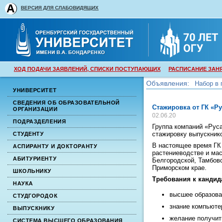
ВЕРСИЯ ДЛЯ СЛАБОВИДЯЩИХ
ХОД ПОДАЧИ ЗАЯВЛЕНИЙ, СПИСКИ ПОСТУПАЮЩИХ
РАСПИСАНИЕ ЗАН
Объявления:
Набор в 
УНИВЕРСИТЕТ
Набор в 
СВЕДЕНИЯ ОБ ОБРАЗОВАТЕЛЬНОЙ
Стажировка от ГК «Ру
ОРГАНИЗАЦИИ
02.06.20
ПОДРАЗДЕЛЕНИЯ
Группа компаний «Рус
стажировку выпускнико
СТУДЕНТУ
В настоящее время ГК
АСПИРАНТУ И ДОКТОРАНТУ
растениеводстве и ма
АБИТУРИЕНТУ
Белгородской, Тамбовс
Приморском крае.
ШКОЛЬНИКУ
Требования к кандид
НАУКА
высшее образован
СТУДГОРОДОК
знание компьюте
ВЫПУСКНИКУ
желание получит
СИСТЕМА ВЫСШЕГО ОБРАЗОВАНИЯ