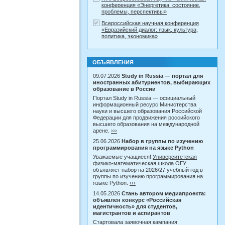
конференция «Энергетика: состояние,
проблемы, перспективы»
Всероссийская научная конференция
«Евразийский диалог: язык, культура,
политика, экономика»
ОБЪЯВЛЕНИЯ
09.07.2026
Study in Russia — портал для
иностранных абитуриентов, выбирающих
образование в России
Портал Study in Russia — официальный
информационный ресурс Министерства
науки и высшего образования Российской
Федерации для продвижения российского
высшего образования на международной
арене.
›››
25.06.2026
Набор в группы по изучению
программирования на языке Python
Уважаемые учащиеся!
Университетская
физико-математическая школа
ОГУ
объявляет набор на 2026/27 учебный год в
группы по изучению программирования на
языке Python.
›››
14.05.2026
Стань автором медиапроекта:
объявлен конкурс «Российская
идентичность» для студентов,
магистрантов и аспирантов
Стартовала заявочная кампания