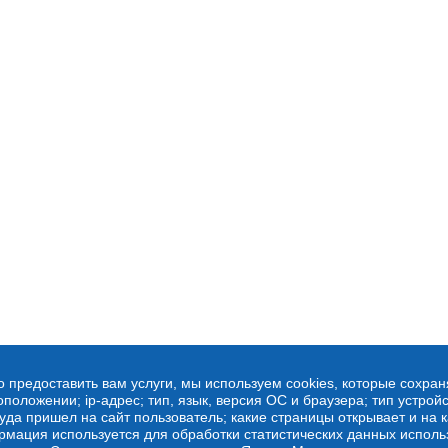
о предоставить вам услуги, мы используем cookies, которые сохра
оложении; ip-адрес; тип, язык, версия ОС и браузера; тип устройс
куда пришел на сайт пользователь; какие страницы открывает и на 
рмация используется для обработки статистических данных испол