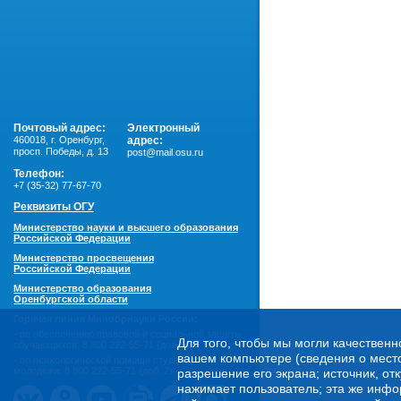
Почтовый адрес:
Электронный
460018
,
г. Оренбург,
адрес:
просп. Победы, д. 13
post@mail.osu.ru
Телефон:
+7 (35-32) 77-67-70
Реквизиты ОГУ
Министерство науки и высшего образования
Российской Федерации
Министерство просвещения
Российской Федерации
Министерство образования
Оренбургской области
Горячая линия Минобрнауки России:
- по обеспечению правовой и социальной защиты
Для того, чтобы мы могли качественн
обучающихся:
8 800 222-55-71 (доб. 1)
вашем компьютере (сведения о местоп
- по психологической помощи студенческой
молодежи:
8 800 222-55-71 (доб. 2)
разрешение его экрана; источник, от
нажимает пользователь; эта же инфо