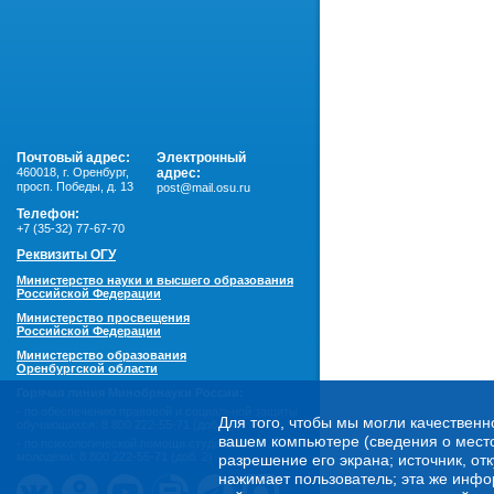
Почтовый адрес:
Электронный
460018
,
г. Оренбург,
адрес:
просп. Победы, д. 13
post@mail.osu.ru
Телефон:
+7 (35-32) 77-67-70
Реквизиты ОГУ
Министерство науки и высшего образования
Российской Федерации
Министерство просвещения
Российской Федерации
Министерство образования
Оренбургской области
Горячая линия Минобрнауки России:
- по обеспечению правовой и социальной защиты
Для того, чтобы мы могли качественн
обучающихся:
8 800 222-55-71 (доб. 1)
вашем компьютере (сведения о местоп
- по психологической помощи студенческой
молодежи:
8 800 222-55-71 (доб. 2)
разрешение его экрана; источник, от
нажимает пользователь; эта же инфо