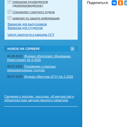
помощник руководителя
Поделиться:
(делопроизводитель)
Специалист сметного отдела
инженер по защите информации
Вакансии для выпускников
Вакансии для студентов
Центр занятости и карьеры ОГУ
RSS-
НОВОЕ НА СЕРВЕРЕ
лента
"Новое
06.08.2026
Журнал «Интеллект. Инновации.
на
Инвестиции» № 4-2026
сервере"
08.07.2026
Положение о платных
образовательных услугах
08.07.2026
Журнал «Вестник ОГУ» № 2-2026
Сведения о доходах, расходах, об имуществе и
обязательствах имущественного характера