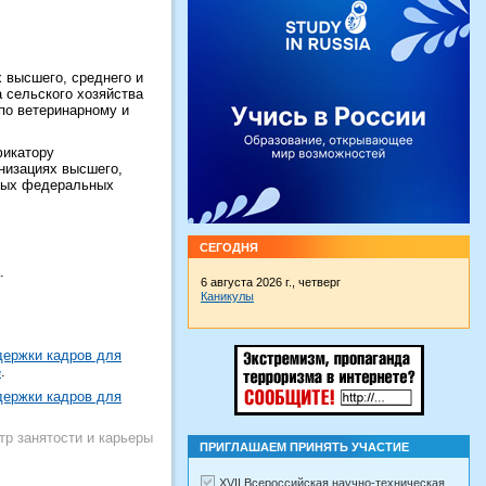
 высшего, среднего и
 сельского хозяйства
по ветеринарному и
фикатору
низациях высшего,
иных федеральных
СЕГОДНЯ
.
6 августа 2026 г., четверг
Каникулы
держки кадров для
е
.
держки кадров для
тр занятости и карьеры
ПРИГЛАШАЕМ ПРИНЯТЬ УЧАСТИЕ
XVII Всероссийская научно-техническая