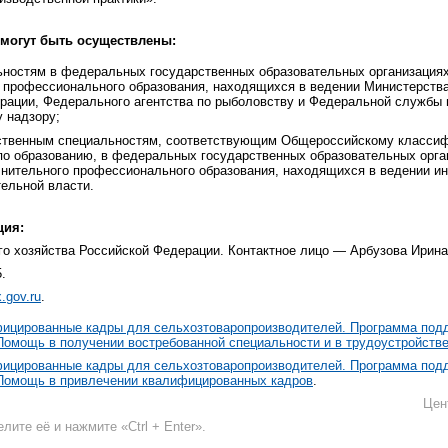
 могут быть осуществлены:
ьностям в федеральных государственных образовательных организациях
 профессионального образования, находящихся в ведении Министерства
рации, Федерального агентства по рыболовству и Федеральной службы 
 надзору;
ственным специальностям, соответствующим Общероссийскому класси
по образованию, в федеральных государственных образовательных орга
лнительного профессионального образования, находящихся в ведении 
тельной власти.
ция:
го хозяйства Российской Федерации. Контактное лицо — Арбузова Ирина
5.
.gov.ru
.
ицированные кадры для сельхозтоваропроизводителей. Программа под
Помощь в получении востребованной специальности и в трудоустройств
ицированные кадры для сельхозтоваропроизводителей. Программа под
 Помощь в привлечении квалифицированных кадров
.
Цен
лите её и нажмите «Ctrl + Enter».