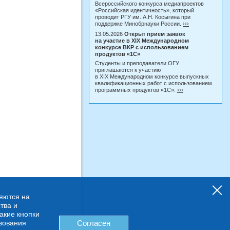
Всероссийского конкурса медиапроектов
«Российская идентичность», который
проводит РГУ им. А.Н. Косыгина при
поддержке Минобрнауки России.
›››
13.05.2026
Открыт прием заявок
на участие в XIX Международном
конкурсе ВКР с использованием
продуктов «1С»
Студенты и преподаватели ОГУ
приглашаются к участию
в XIX Международном конкурсе выпускных
квалификационных работ с использованием
программных продуктов «1С».
›››
няются на
тва и
какие кнопки
ьзования
Согласен