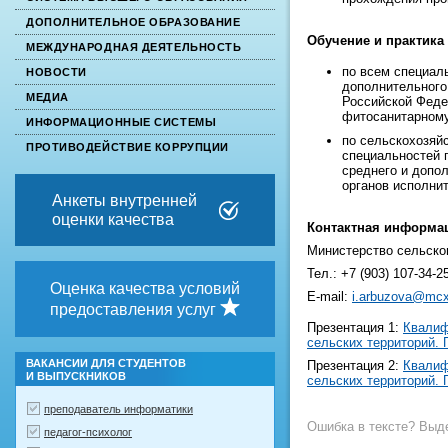
ДОПОЛНИТЕЛЬНОЕ ОБРАЗОВАНИЕ
Обучение и практика
МЕЖДУНАРОДНАЯ ДЕЯТЕЛЬНОСТЬ
по всем специал
НОВОСТИ
дополнительного
МЕДИА
Российской Феде
фитосанитарному
ИНФОРМАЦИОННЫЕ СИСТЕМЫ
по сельскохозяй
ПРОТИВОДЕЙСТВИЕ КОРРУПЦИИ
специальностей 
среднего и допо
органов исполни
Анкеты внутренней
оценки качества
Контактная информа
Министерство сельско
Тел.: +7 (903) 107-34-2
Оценка качества условий
E-mail:
i.arbuzova@mcx
предоставления услуг
Презентация 1:
Квалиф
сельских территорий. 
ВАКАНСИИ ДЛЯ СТУДЕНТОВ
Презентация 2:
Квалиф
И ВЫПУСКНИКОВ
сельских территорий.
преподаватель информатики
Ошибка в тексте? Выде
педагог-психолог