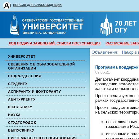
ВЕРСИЯ ДЛЯ СЛАБОВИДЯЩИХ
ХОД ПОДАЧИ ЗАЯВЛЕНИЙ, СПИСКИ ПОСТУПАЮЩИХ
РАСПИСАНИЕ ЗАН
Объявления:
Набор в 
УНИВЕРСИТЕТ
Набор в 
СВЕДЕНИЯ ОБ ОБРАЗОВАТЕЛЬНОЙ
Программа поддержки
ОРГАНИЗАЦИИ
09.06.21
ПОДРАЗДЕЛЕНИЯ
Департамент координа
проведении ведомстве
СТУДЕНТУ
занятости сельского н
АСПИРАНТУ И ДОКТОРАНТУ
Проект реализуется с 
АБИТУРИЕНТУ
рамках государственн
Проект предусматрива
ШКОЛЬНИКУ
на сельских территори
НАУКА
по заключенным 
СТУДГОРОДОК
гражданами Росс
ВЫПУСКНИКУ
связанных с опл
прохождения про
СИСТЕМА ВЫСШЕГО ОБРАЗОВАНИЯ