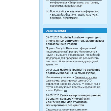
конференция «Энергетика: состояние,
проблемы, перспективы»
Всероссийская научная конференция
«Евразийский диалог: язык, культура,
политика, экономика»
ОБЪЯВЛЕНИЯ
09.07.2026
Study in Russia — портал для
иностранных абитуриентов, выбирающих
образование в России
Портал Study in Russia — официальный
информационный ресурс Министерства
науки и высшего образования Российской
Федерации для продвижения российского
высшего образования на международной
арене.
›››
25.06.2026
Набор в группы по изучению
программирования на языке Python
Уважаемые учащиеся!
Университетская
физико-математическая школа
ОГУ
объявляет набор на 2026/27 учебный год в
группы по изучению программирования на
языке Python.
›››
14.05.2026
Стань автором медиапроекта:
объявлен конкурс «Российская
идентичность» для студентов,
магистрантов и аспирантов
Стартовала заявочная кампания