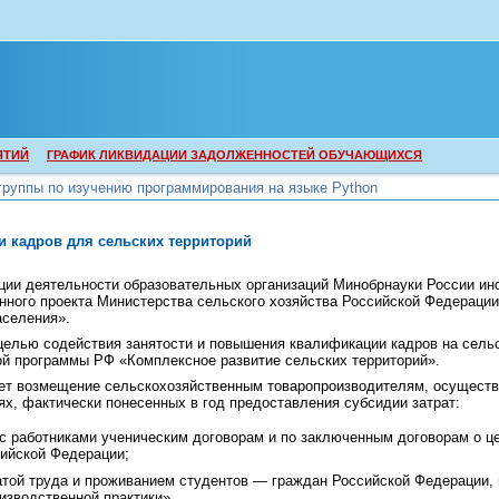
ЯТИЙ
ГРАФИК ЛИКВИДАЦИИ ЗАДОЛЖЕННОСТЕЙ ОБУЧАЮЩИХСЯ
группы по изучению программирования на языке Python
группы по изучению программирования на языке Python
 кадров для сельских территорий
ции деятельности образовательных организаций Минобрнауки России ин
нного проекта Министерства сельского хозяйства Российской Федераци
аселения».
целью содействия занятости и повышения квалификации кадров на сельс
ой программы РФ «Комплексное развитие сельских территорий».
ет возмещение сельскохозяйственным товаропроизводителям, осущест
ях, фактически понесенных в год предоставления субсидии затрат:
с работниками ученическим договорам и по заключенным договорам о ц
ийской Федерации;
атой труда и проживанием студентов — граждан Российской Федерации,
изводственной практики».