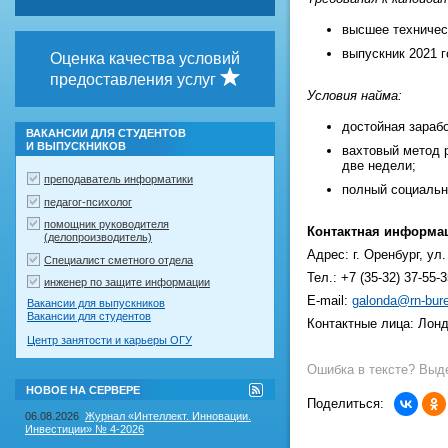
высшее техничес
выпускник 2021 г
Оценка качества условий
предоставления услуг
Условия найма:
достойная зарабо
ВАКАНСИИ ДЛЯ СТУДЕНТОВ
И ВЫПУСКНИКОВ
вахтовый метод 
две недели;
преподаватель информатики
полный социальн
педагог-психолог
помощник руководителя
Контактная информа
(делопроизводитель)
Адрес: г. Оренбург, ул.
Специалист сметного отдела
Тел.: +7 (35-32) 37-55-3
инженер по защите информации
E-mail:
galonda@rn-buren
Вакансии для выпускников
Вакансии для студентов
Контактные лица: Лон
Центр занятости и карьеры ОГУ
Ошибка в тексте? Выде
RSS-
НОВОЕ НА СЕРВЕРЕ
лента
Поделиться:
"Новое
06.08.2026
Журнал «Интеллект. Инновации.
на
Инвестиции» № 4-2026
сервере"