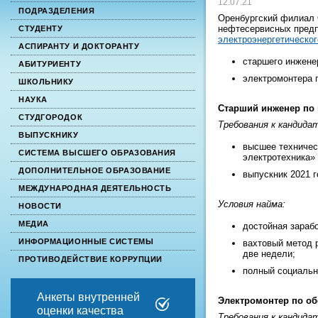
12.07.21
ПОДРАЗДЕЛЕНИЯ
Оренбургский филиал 
нефтесервисных предп
СТУДЕНТУ
электроэнергетическо
АСПИРАНТУ И ДОКТОРАНТУ
старшего инжене
АБИТУРИЕНТУ
электромонтера 
ШКОЛЬНИКУ
НАУКА
Старший инженер по 
СТУДГОРОДОК
Требования к кандида
ВЫПУСКНИКУ
высшее техничес
СИСТЕМА ВЫСШЕГО ОБРАЗОВАНИЯ
электротехника» (
ДОПОЛНИТЕЛЬНОЕ ОБРАЗОВАНИЕ
выпускник 2021 г
МЕЖДУНАРОДНАЯ ДЕЯТЕЛЬНОСТЬ
Условия найма:
НОВОСТИ
МЕДИА
достойная зарабо
ИНФОРМАЦИОННЫЕ СИСТЕМЫ
вахтовый метод 
две недели;
ПРОТИВОДЕЙСТВИЕ КОРРУПЦИИ
полный социальн
Анкеты внутренней
Электромонтер по обс
оценки качества
Требования к кандида