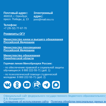
Почтовый адрес:
Электронный
460018
,
г. Оренбург,
адрес:
просп. Победы, д. 13
post@mail.osu.ru
Телефон:
+7 (35-32) 77-67-70
Реквизиты ОГУ
Министерство науки и высшего образования
Российской Федерации
Министерство просвещения
Российской Федерации
Министерство образования
Оренбургской области
Горячая линия Минобрнауки России:
- по обеспечению правовой и социальной защиты
обучающихся:
8 800 222-55-71 (доб. 1)
- по психологической помощи студенческой
молодежи:
8 800 222-55-71 (доб. 2)
Официальный сайт федерального государственного бюджетного образовательного 
В.А. Бондаренко».
Соглашение об использовании сайта
Политика обработки персональных данных в
© ОГУ, 1999–2026. При использовании материалов сайта
гиперссылка
обязательна!