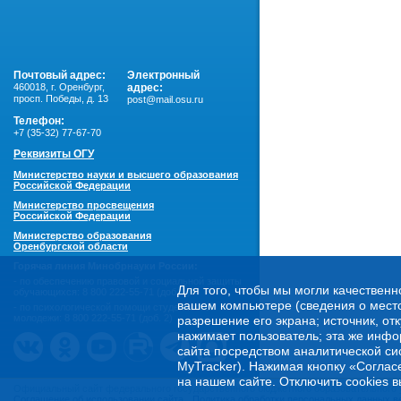
Почтовый адрес:
Электронный
460018
,
г. Оренбург,
адрес:
просп. Победы, д. 13
post@mail.osu.ru
Телефон:
+7 (35-32) 77-67-70
Реквизиты ОГУ
Министерство науки и высшего образования
Российской Федерации
Министерство просвещения
Российской Федерации
Министерство образования
Оренбургской области
Горячая линия Минобрнауки России:
- по обеспечению правовой и социальной защиты
Для того, чтобы мы могли качественн
обучающихся:
8 800 222-55-71 (доб. 1)
вашем компьютере (сведения о местоп
- по психологической помощи студенческой
молодежи:
8 800 222-55-71 (доб. 2)
разрешение его экрана; источник, от
нажимает пользователь; эта же инфо
сайта посредством аналитической си
MyTracker). Нажимая кнопку «Соглас
на нашем сайте. Отключить cookies в
Официальный сайт федерального государственного бюджетного образовательного 
Соглашение об использовании сайта
Политика обработки персональных данных в