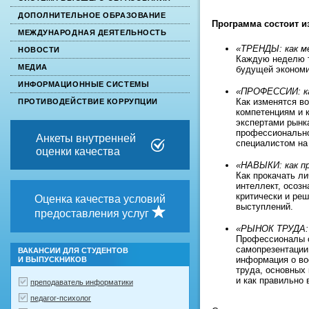
ДОПОЛНИТЕЛЬНОЕ ОБРАЗОВАНИЕ
Программа состоит и
МЕЖДУНАРОДНАЯ ДЕЯТЕЛЬНОСТЬ
«ТРЕНДЫ: как м
НОВОСТИ
Каждую неделю т
МЕДИА
будущей экономи
ИНФОРМАЦИОННЫЕ СИСТЕМЫ
«ПРОФЕССИИ: ка
Как изменятся в
ПРОТИВОДЕЙСТВИЕ КОРРУПЦИИ
компетенциям и 
экспертами рынк
профессионально
Анкеты внутренней
специалистом на
оценки качества
«НАВЫКИ: как п
Как прокачать л
интеллект, осозн
критически и ре
Оценка качества условий
выступлений.
предоставления услуг
«РЫНОК ТРУДА: 
Профессионалы с
самопрезентации
ВАКАНСИИ ДЛЯ СТУДЕНТОВ
информация о во
И ВЫПУСКНИКОВ
труда, основных 
и как правильно 
преподаватель информатики
педагог-психолог