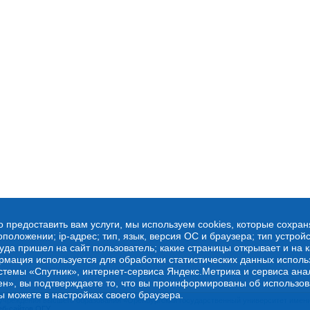
о предоставить вам услуги, мы используем cookies, которые сохра
оложении; ip-адрес; тип, язык, версия ОС и браузера; тип устройс
куда пришел на сайт пользователь; какие страницы открывает и на 
рмация используется для обработки статистических данных испол
стемы «Спутник», интернет-сервиса Яндекс.Метрика и сервиса ана
ен», вы подтверждаете то, что вы проинформированы об использов
ы можете в настройках своего браузера.
учреждения высшего образования «Оренбургский государственный университет имени 
еб-сайтов ОГУ