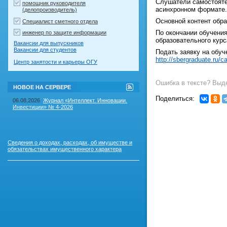
Слушатели самостоятел
помощник руководителя
асинхронном формате.
(делопроизводитель)
Основной контент обра
Специалист сметного отдела
По окончании обучения
инженер по защите информации
образовательного курс
Вакансии для выпускников
Вакансии для студентов
Подать заявку на обуч
http://sbergraduate.ru/ca
Центр занятости и карьеры ОГУ
Ошибка в тексте? Выде
RSS-
НОВОЕ НА СЕРВЕРЕ
лента
Поделиться:
"Новое
06.08.2026
Журнал «Интеллект. Инновации.
на
Инвестиции» № 4-2026
сервере"
Сведения о доходах, расходах, об имуществе и
обязательствах имущественного характера