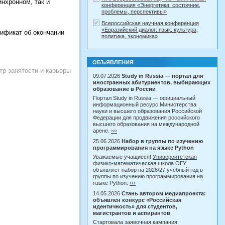
нхронном, так и
конференция «Энергетика: состояние,
проблемы, перспективы»
Всероссийская научная конференция
«Евразийский диалог: язык, культура,
тификат об окончании
политика, экономика»
ОБЪЯВЛЕНИЯ
тр занятости и карьеры
09.07.2026
Study in Russia — портал для
иностранных абитуриентов, выбирающих
образование в России
Портал Study in Russia — официальный
информационный ресурс Министерства
науки и высшего образования Российской
Федерации для продвижения российского
высшего образования на международной
арене.
›››
25.06.2026
Набор в группы по изучению
программирования на языке Python
Уважаемые учащиеся!
Университетская
физико-математическая школа
ОГУ
объявляет набор на 2026/27 учебный год в
группы по изучению программирования на
языке Python.
›››
14.05.2026
Стань автором медиапроекта:
объявлен конкурс «Российская
идентичность» для студентов,
магистрантов и аспирантов
Стартовала заявочная кампания