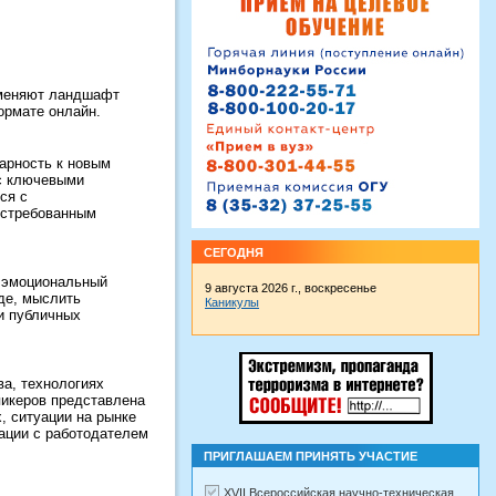
 меняют ландшафт
ормате онлайн.
арность к новым
 с ключевыми
ся с
остребованным
СЕГОДНЯ
ь эмоциональный
9 августа 2026 г., воскресенье
нде, мыслить
Каникулы
и публичных
а, технологиях
пикеров представлена
, ситуации на рынке
кации с работодателем
ПРИГЛАШАЕМ ПРИНЯТЬ УЧАСТИЕ
XVII Всероссийская научно-техническая