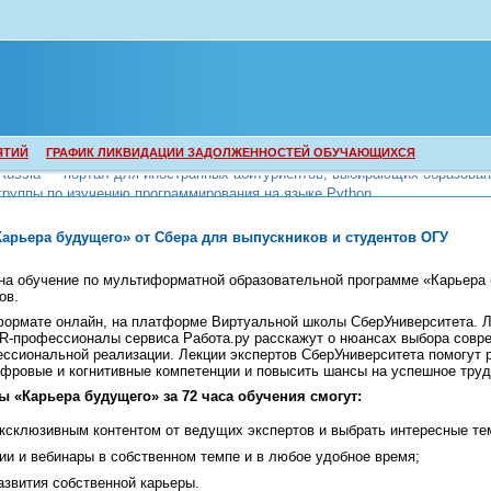
ЯТИЙ
ГРАФИК ЛИКВИДАЦИИ ЗАДОЛЖЕННОСТЕЙ ОБУЧАЮЩИХСЯ
группы по изучению программирования на языке Python
группы по изучению программирования на языке Python
Карьера будущего» от Сбера для выпускников и студентов ОГУ
 на обучение по мультиформатной образовательной программе «Карьера
ов.
формате онлайн, на платформе Виртуальной школы СберУниверситета.
HR-профессионалы сервиса Работа.ру расскажут о нюансах выбора совр
ссиональной реализации. Лекции экспертов СберУниверситета помогут 
фровые и когнитивные компетенции и повысить шансы на успешное труд
 «Карьера будущего» за 72 часа обучения смогут:
эксклюзивным контентом от ведущих экспертов и выбрать интересные те
ии и вебинары в собственном темпе и в любое удобное время;
азвития собственной карьеры.