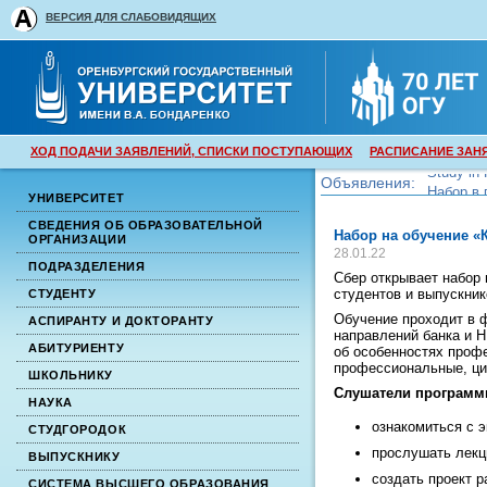
ВЕРСИЯ ДЛЯ СЛАБОВИДЯЩИХ
ХОД ПОДАЧИ ЗАЯВЛЕНИЙ, СПИСКИ ПОСТУПАЮЩИХ
РАСПИСАНИЕ ЗАН
Объявления:
Набор в 
УНИВЕРСИТЕТ
Набор в 
СВЕДЕНИЯ ОБ ОБРАЗОВАТЕЛЬНОЙ
Набор на обучение «
ОРГАНИЗАЦИИ
28.01.22
ПОДРАЗДЕЛЕНИЯ
Сбер открывает набор
студентов и выпускник
СТУДЕНТУ
Обучение проходит в 
АСПИРАНТУ И ДОКТОРАНТУ
направлений банка и 
АБИТУРИЕНТУ
об особенностях профе
профессиональные, ци
ШКОЛЬНИКУ
Слушатели программы
НАУКА
ознакомиться с 
СТУДГОРОДОК
прослушать лекц
ВЫПУСКНИКУ
создать проект р
СИСТЕМА ВЫСШЕГО ОБРАЗОВАНИЯ