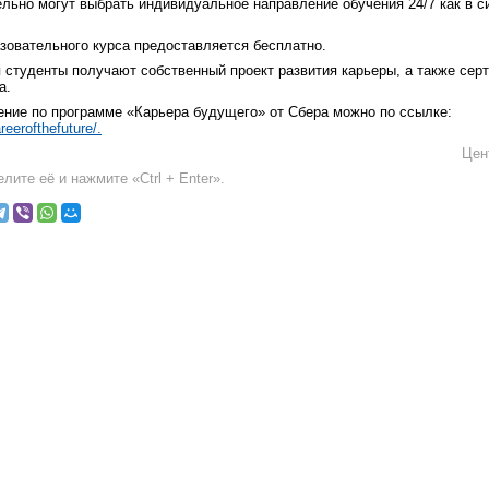
ьно могут выбрать индивидуальное направление обучения 24/7 как в си
зовательного курса предоставляется бесплатно.
 студенты получают собственный проект развития карьеры, а также сер
а.
ение по программе «Карьера будущего» от Сбера можно по ссылке:
reerofthefuture/.
Цен
лите её и нажмите «Ctrl + Enter».