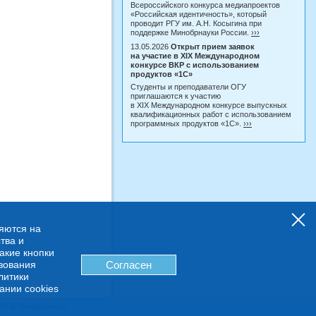
Всероссийского конкурса медиапроектов
«Российская идентичность», который
проводит РГУ им. А.Н. Косыгина при
поддержке Минобрнауки России.
›››
13.05.2026
Открыт прием заявок
на участие в XIX Международном
конкурсе ВКР с использованием
продуктов «1С»
Студенты и преподаватели ОГУ
приглашаются к участию
в XIX Международном конкурсе выпускных
квалификационных работ с использованием
программных продуктов «1С».
›››
няются на
тва и
какие кнопки
ьзования
Согласен
литики
ании cookies
В.А. Бондаренко».