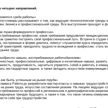
з четырех направлений.
еняется среда работы».
оп-спикеры рассказывают о том, как ведущие технологические тренды
ки, бизнеса и профессиональной среды. Все выступления проходят в ф
к трансформируются профессии».
остребованные профессии, какие требования предъявляет междисциплин
как грамотно построить свой профессиональный путь. Встречи в студии
а, построенные в форме диалога, помогут слушателям курса определить
й траекторией, преодолеть трудности вхождения в профессию, стать в
 рынке труда.
риобрести навыки, востребованные работодателем».
ичностные, профессиональные, цифровые и когнитивные навыки, развит
анность, продуктивность, научиться управлять собой и работать в кома
шать нестандартные задачи, а также овладеть искусством коммуникации 
как быть успешным на рынке труда».
ервиса Работа.ру разработали мастер-классы о навыках трудоустройств
 на рынке труда, искусстве составления резюме. На лекциях ведущих с
стребованности профессий в региональном и демографическом разрезах
карьерных трендах будущего, а также о том, что такое гигиена коммуни
вести себя при трудоустройстве.