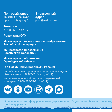
Почтовый адрес:
Электронный
460018
,
г. Оренбург,
адрес:
просп. Победы, д. 13
post@mail.osu.ru
Телефон:
+7 (35-32) 77-67-70
Реквизиты ОГУ
Министерство науки и высшего образования
Российской Федерации
Министерство просвещения
Российской Федерации
Министерство образования
Оренбургской области
Горячая линия Минобрнауки России:
- по обеспечению правовой и социальной защиты
обучающихся:
8 800 222-55-71 (доб. 1)
- по психологической помощи студенческой
молодежи:
8 800 222-55-71 (доб. 2)
Официальный сайт федерального государственного бюджетного образовательного 
В.А. Бондаренко».
Соглашение об использовании сайта
Политика обработки персональных данных в
© ОГУ, 1999–2026. При использовании материалов сайта
гиперссылка
обязательна!