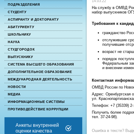
14.03.22
ПОДРАЗДЕЛЕНИЯ
На службу в ОМВД Рос
набор выпускников ОГ
СТУДЕНТУ
АСПИРАНТУ И ДОКТОРАНТУ
Требования к кандид
АБИТУРИЕНТУ
гражданство Рос
ШКОЛЬНИКУ
отслужившие сро
НАУКА
получившие отср
СТУДГОРОДОК
возраст не старш
ВЫПУСКНИКУ
порядок поступл
Федеральным зак
СИСТЕМА ВЫСШЕГО ОБРАЗОВАНИЯ
и внесении изме
ДОПОЛНИТЕЛЬНОЕ ОБРАЗОВАНИЕ
МЕЖДУНАРОДНАЯ ДЕЯТЕЛЬНОСТЬ
Контактная информа
ОМВД России по Новос
НОВОСТИ
Адрес: Оренбургская о
МЕДИА
ул. Краснопартизанска
ИНФОРМАЦИОННЫЕ СИСТЕМЫ
Телефон: +7 (35339) 2-
ПРОТИВОДЕЙСТВИЕ КОРРУПЦИИ
Получить более подр
тел. 37-24-98).
Анкеты внутренней
Ошибка в тексте? Выде
оценки качества