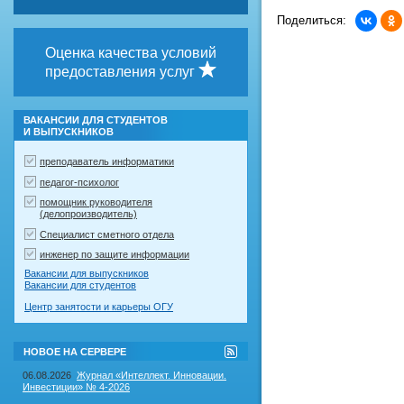
Поделиться:
Оценка качества условий
предоставления услуг
ВАКАНСИИ ДЛЯ СТУДЕНТОВ
И ВЫПУСКНИКОВ
преподаватель информатики
педагог-психолог
помощник руководителя
(делопроизводитель)
Специалист сметного отдела
инженер по защите информации
Вакансии для выпускников
Вакансии для студентов
Центр занятости и карьеры ОГУ
RSS-
НОВОЕ НА СЕРВЕРЕ
лента
"Новое
06.08.2026
Журнал «Интеллект. Инновации.
на
Инвестиции» № 4-2026
сервере"