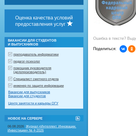
Оценка качества условий
предоставления услуг
Ошибка в тексте? Выде
ВАКАНСИИ ДЛЯ СТУДЕНТОВ
И ВЫПУСКНИКОВ
Поделиться:
преподаватель информатики
педагог-психолог
помощник руководителя
(делопроизводитель)
Специалист сметного отдела
инженер по защите информации
Вакансии для выпускников
Вакансии для студентов
Центр занятости и карьеры ОГУ
RSS-
НОВОЕ НА СЕРВЕРЕ
лента
"Новое
06.08.2026
Журнал «Интеллект. Инновации.
на
Инвестиции» № 4-2026
сервере"