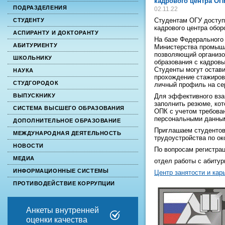
кадрового центра ОП
ПОДРАЗДЕЛЕНИЯ
02.11.22
Студентам ОГУ доступ
СТУДЕНТУ
кадрового центра обо
АСПИРАНТУ И ДОКТОРАНТУ
На базе Федерального
АБИТУРИЕНТУ
Министерства промышл
позволяющий организо
ШКОЛЬНИКУ
образования с кадров
Студенты могут остави
НАУКА
прохождение стажировк
СТУДГОРОДОК
личный профиль на се
Для эффективного вза
ВЫПУСКНИКУ
заполнить резюме, кот
СИСТЕМА ВЫСШЕГО ОБРАЗОВАНИЯ
ОПК с учетом требова
персональными данны
ДОПОЛНИТЕЛЬНОЕ ОБРАЗОВАНИЕ
Приглашаем студентов 
МЕЖДУНАРОДНАЯ ДЕЯТЕЛЬНОСТЬ
трудоустройства по ок
НОВОСТИ
По вопросам регистрац
МЕДИА
отдел работы с абитур
ИНФОРМАЦИОННЫЕ СИСТЕМЫ
Центр занятости и кар
ПРОТИВОДЕЙСТВИЕ КОРРУПЦИИ
Анкеты внутренней
оценки качества