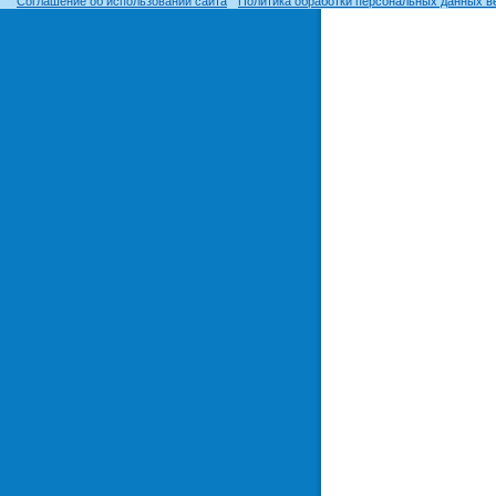
Соглашение об использовании сайта
Политика обработки персональных данных в
© ОГУ, 1999–2026. При использовании материалов сайта
гиперссылка
обязательна!