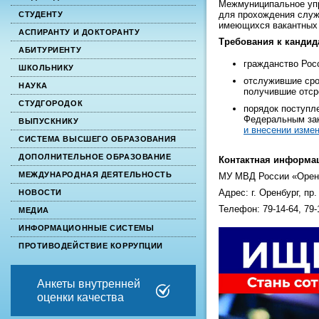
Межмуниципальное уп
для прохождения служ
СТУДЕНТУ
имеющихся вакантных
АСПИРАНТУ И ДОКТОРАНТУ
Требования к кандид
АБИТУРИЕНТУ
гражданство Рос
ШКОЛЬНИКУ
отслужившие сро
НАУКА
получившие отср
СТУДГОРОДОК
порядок поступл
Федеральным за
ВЫПУСКНИКУ
и внесении изме
СИСТЕМА ВЫСШЕГО ОБРАЗОВАНИЯ
ДОПОЛНИТЕЛЬНОЕ ОБРАЗОВАНИЕ
Контактная информа
МЕЖДУНАРОДНАЯ ДЕЯТЕЛЬНОСТЬ
МУ МВД России «Орен
Адрес: г. Оренбург, пр.
НОВОСТИ
Телефон: 79-14-64, 79-
МЕДИА
ИНФОРМАЦИОННЫЕ СИСТЕМЫ
ПРОТИВОДЕЙСТВИЕ КОРРУПЦИИ
Анкеты внутренней
оценки качества