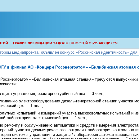
ЯТИЙ
ГРАФИК ЛИКВИДАЦИИ ЗАДОЛЖЕННОСТЕЙ ОБУЧАЮЩИХСЯ
тором медиапроекта: объявлен конкурс «Российская идентичность» для 
нтов
тором медиапроекта: объявлен конкурс «Российская идентичность» для 
нтов
ГУ в филиал АО «Концерн Росэнергоатом» «Билибинская атомная 
Росэнергоатом» «Билибинская атомная станция» требуются выпускники
олжности:
 щита управления, реакторно-турбинный цех — 3 чел.;
уживанию электрооборудования дизель-генераторной станции участка мо
рический цех — 1 чел.;
ольтных испытаний и измерений участка высоковольтных испытаний и и
ой лаборатории, электрический цех — 1 чел.;
по ремонту и обслуживанию автоматики и средств измерения электроста
ерений: участок дозиметрического контроля / лаборатория контрольно-
атория системы управления и защиты / лаборатория автоматизированных