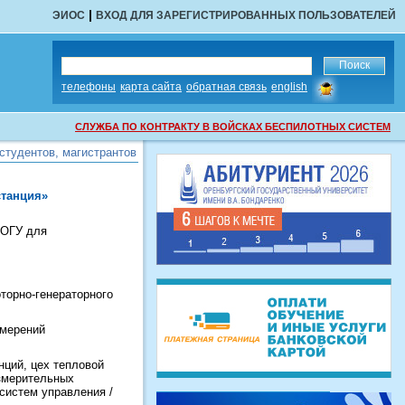
|
ЭИОС
ВХОД ДЛЯ ЗАРЕГИСТРИРОВАННЫХ ПОЛЬЗОВАТЕЛЕЙ
сообщить
телефоны
карта сайта
обратная связь
english
об
ошибке
СЛУЖБА ПО КОНТРАКТУ В ВОЙСКАХ БЕСПИЛОТНЫХ СИСТЕМ
студентов, магистрантов
студентов, магистрантов
станция»
 ОГУ для
торно-генераторного
змерений
нций, цех тепловой
измерительных
систем управления /