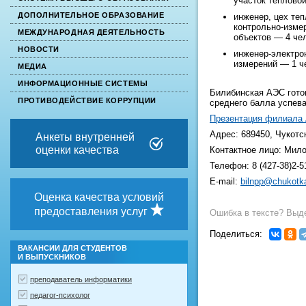
участок теплово
ДОПОЛНИТЕЛЬНОЕ ОБРАЗОВАНИЕ
инженер, цех те
контрольно-изме
МЕЖДУНАРОДНАЯ ДЕЯТЕЛЬНОСТЬ
объектов — 4 чел
НОВОСТИ
инженер-электро
измерений — 1 ч
МЕДИА
ИНФОРМАЦИОННЫЕ СИСТЕМЫ
Билибинская АЭС гото
ПРОТИВОДЕЙСТВИЕ КОРРУПЦИИ
среднего балла успева
Презентация филиала 
Адрес: 689450, Чукотс
Анкеты внутренней
оценки качества
Контактное лицо: Мил
Телефон: 8 (427-38)2-5
E-mail:
bilnpp@chukotka
Оценка качества условий
предоставления услуг
Ошибка в тексте? Выде
Поделиться:
ВАКАНСИИ ДЛЯ СТУДЕНТОВ
И ВЫПУСКНИКОВ
преподаватель информатики
педагог-психолог