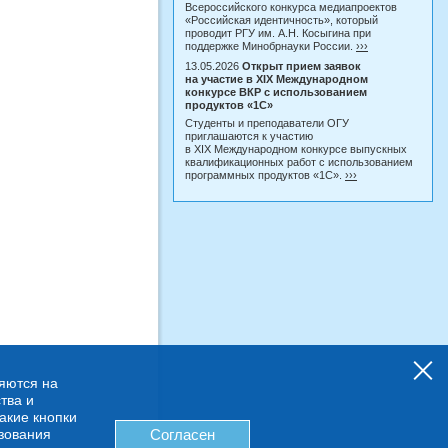
Всероссийского конкурса медиапроектов
«Российская идентичность», который
проводит РГУ им. А.Н. Косыгина при
поддержке Минобрнауки России.
›››
13.05.2026
Открыт прием заявок
на участие в XIX Международном
конкурсе ВКР с использованием
продуктов «1С»
Студенты и преподаватели ОГУ
приглашаются к участию
в XIX Международном конкурсе выпускных
квалификационных работ с использованием
программных продуктов «1С».
›››
няются на
тва и
какие кнопки
ьзования
Согласен