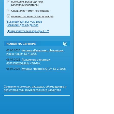
помощник руководителя
(делопроизводитель)
Специалист сметного отдела
инженер по защите информации
Вакансии для выпускников
Вакансии для студентов
Центр занятости и карьеры ОГУ
RSS-
НОВОЕ НА СЕРВЕРЕ
лента
"Новое
06.08.2026
Журнал «Интеллект. Инновации.
на
Инвестиции» № 4-2026
сервере"
08.07.2026
Положение о платных
образовательных услугах
08.07.2026
Журнал «Вестник ОГУ» № 2-2026
Сведения о доходах, расходах, об имуществе и
обязательствах имущественного характера