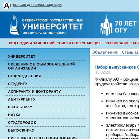
ВЕРСИЯ ДЛЯ СЛАБОВИДЯЩИХ
ХОД ПОДАЧИ ЗАЯВЛЕНИЙ, СПИСКИ ПОСТУПАЮЩИХ
РАСПИСАНИЕ ЗАН
Объявления:
Стань ав
УНИВЕРСИТЕТ
и аспира
Стань ав
и аспира
СВЕДЕНИЯ ОБ ОБРАЗОВАТЕЛЬНОЙ
Набор выпускников О
ОРГАНИЗАЦИИ
13.02.23
ПОДРАЗДЕЛЕНИЯ
Филиалу АО «Концерн 
трудоустройства на д
СТУДЕНТУ
АСПИРАНТУ И ДОКТОРАНТУ
инженер блочного
АБИТУРИЕНТУ
инженер по обсл
хозяйства, элект
ШКОЛЬНИКУ
инженер высоков
НАУКА
электротехническ
СТУДГОРОДОК
электрослесарь 
автоматики и изм
ВЫПУСКНИКУ
приборов /лабор
СИСТЕМА ВЫСШЕГО ОБРАЗОВАНИЯ