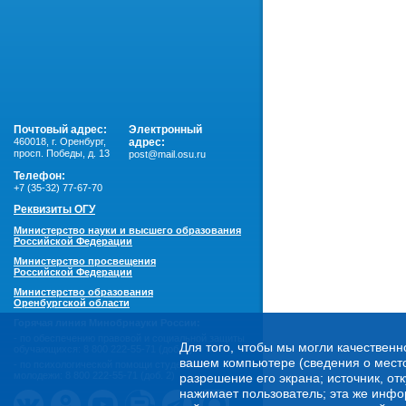
Почтовый адрес:
Электронный
460018
,
г. Оренбург,
адрес:
просп. Победы, д. 13
post@mail.osu.ru
Телефон:
+7 (35-32) 77-67-70
Реквизиты ОГУ
Министерство науки и высшего образования
Российской Федерации
Министерство просвещения
Российской Федерации
Министерство образования
Оренбургской области
Горячая линия Минобрнауки России:
- по обеспечению правовой и социальной защиты
Для того, чтобы мы могли качественн
обучающихся:
8 800 222-55-71 (доб. 1)
вашем компьютере (сведения о местоп
- по психологической помощи студенческой
молодежи:
8 800 222-55-71 (доб. 2)
разрешение его экрана; источник, от
нажимает пользователь; эта же инфо