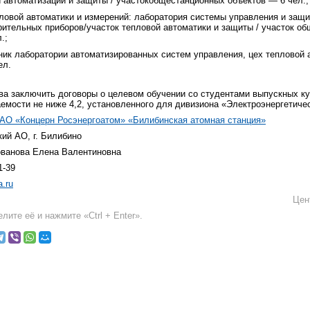
й автоматизации и защиты / участокобщестанционных объектов — 6 чел.;
пловой автоматики и измерений: лаборатория системы управления и защи
рительных приборов/участок тепловой автоматики и защиты / участок о
.;
ник лаборатории автоматизированных систем управления, цех тепловой 
ел.
ва заключить договоры о целевом обучении со студентами выпускных ку
емости не ниже 4,2, установленного для дивизиона «Электроэнергетиче
АО «Концерн Росэнергоатом» «Билибинская атомная станция»
кий АО, г. Билибино
ованова Елена Валентиновна
1-39
.ru
Цен
лите её и нажмите «Ctrl + Enter».