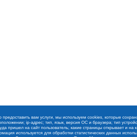
о предоставить вам услуги, мы используем cookies, которые сохра
оложении; ip-адрес; тип, язык, версия ОС и браузера; тип устройс
куда пришел на сайт пользователь; какие страницы открывает и на 
рмация используется для обработки статистических данных испол