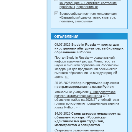
конференция «Энергетика: состояние,
проблемы, перспективы»
Всероссийская научная конференция
«Евразийский диалог: язык, культура,
политика, экономика»
ОБЪЯВЛЕНИЯ
09.07.2026
Study in Russia — портал для
иностранных абитуриентов, выбирающих
образование в России
Портал Study in Russia — официальный
информационный ресурс Министерства
науки и высшего образования Российской
Федерации для продвижения российского
высшего образования на международной
арене.
›››
25.06.2026
Набор в группы по изучению
программирования на языке Python
Уважаемые учащиеся!
Университетская
физико-математическая школа
ОГУ
объявляет набор на 2026/27 учебный год в
группы по изучению программирования на
языке Python.
›››
14.05.2026
Стань автором медиапроекта:
объявлен конкурс «Российская
идентичность» для студентов,
магистрантов и аспирантов
Стартовала заявочная кампания