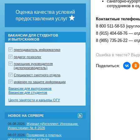
санаторно-курорт
сотрудников в о
Оценка качества условий
предоставления услуг
Контактные телефон
8 800 511-58-53 (кругл
8 (915) 404-68-76 — о
ВАКАНСИИ ДЛЯ СТУДЕНТОВ
И ВЫПУСКНИКОВ
8 (985) 735-26-22 — о
преподаватель информатики
Ошибка в тексте? Выде
педагог-психолог
помощник руководителя
Поделиться:
(делопроизводитель)
Специалист сметного отдела
инженер по защите информации
Вакансии для выпускников
Вакансии для студентов
Центр занятости и карьеры ОГУ
RSS-
НОВОЕ НА СЕРВЕРЕ
лента
"Новое
06.08.2026
Журнал «Интеллект. Инновации.
на
Инвестиции» № 4-2026
сервере"
08.07.2026
Положение о платных
образовательных услугах