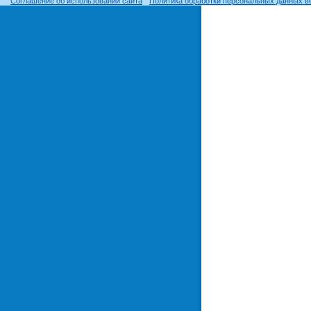
Соглашение об использовании сайта
Политика обработки персональных данных в
© ОГУ, 1999–2026. При использовании материалов сайта
гиперссылка
обязательна!