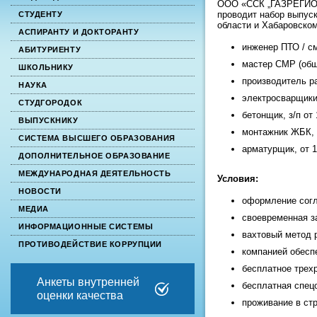
ООО «ССК „ГАЗРЕГИОН
проводит набор выпуск
СТУДЕНТУ
области и Хабаровско
АСПИРАНТУ И ДОКТОРАНТУ
инженер ПТО / см
АБИТУРИЕНТУ
мастер СМР (обще
ШКОЛЬНИКУ
производитель ра
НАУКА
электросварщики 
СТУДГОРОДОК
бетонщик, з/п от
ВЫПУСКНИКУ
монтажник ЖБК, з
СИСТЕМА ВЫСШЕГО ОБРАЗОВАНИЯ
арматурщик, от 1
ДОПОЛНИТЕЛЬНОЕ ОБРАЗОВАНИЕ
МЕЖДУНАРОДНАЯ ДЕЯТЕЛЬНОСТЬ
Условия:
НОВОСТИ
оформление согл
МЕДИА
своевременная з
ИНФОРМАЦИОННЫЕ СИСТЕМЫ
вахтовый метод 
ПРОТИВОДЕЙСТВИЕ КОРРУПЦИИ
компанией обеспе
бесплатное трехр
Анкеты внутренней
бесплатная спец
оценки качества
проживание в стр