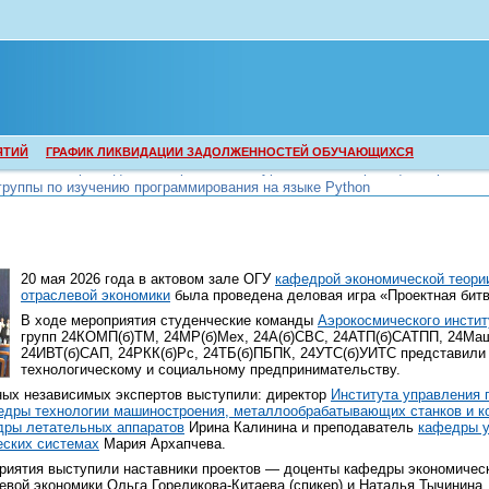
ЯТИЙ
ГРАФИК ЛИКВИДАЦИИ ЗАДОЛЖЕННОСТЕЙ ОБУЧАЮЩИХСЯ
группы по изучению программирования на языке Python
группы по изучению программирования на языке Python
20 мая 2026 года в актовом зале ОГУ
кафедрой экономической теории
отраслевой экономики
была проведена деловая игра «Проектная битв
В ходе мероприятия студенческие команды
Аэрокосмического инстит
групп 24КОМП(б)ТМ, 24МР(б)Мех, 24А(б)СВС, 24АТП(б)САТПП, 24Маш
24ИВТ(б)САП, 24РКК(б)Рс, 24ТБ(б)ПБПК, 24УТС(б)УИТС представили 
технологическому и социальному предпринимательству.
ных независимых экспертов выступили: директор
Института управления 
едры технологии машиностроения, металлообрабатывающих станков и к
дры летательных аппаратов
Ирина Калинина и преподаватель
кафедры у
еских системах
Мария Архапчева.
риятия выступили наставники проектов — доценты кафедры экономическ
евой экономики Ольга Гореликова-Китаева (спикер) и Наталья Тычинина.