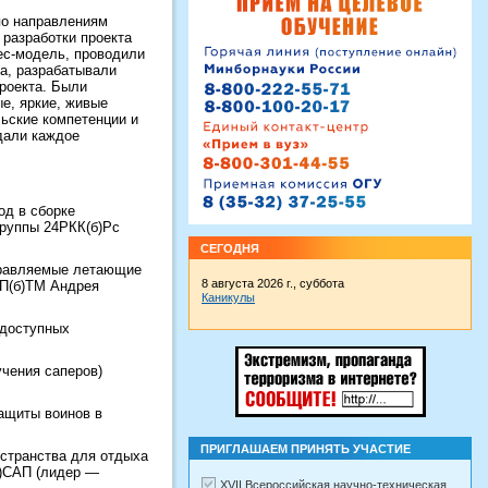
по направлениям
 разработки проекта
ес-модель, проводили
та, разрабатывали
роекта. Были
е, яркие, живые
ьские компетенции и
дали каждое
од в сборке
группы 24РКК(б)Рс
СЕГОДНЯ
правляемые летающие
8 августа 2026 г., суббота
МП(б)ТМ Андрея
Каникулы
 доступных
учения саперов)
ащиты воинов в
ПРИГЛАШАЕМ ПРИНЯТЬ УЧАСТИЕ
остранства для отдыха
б)САП (лидер —
XVII Всероссийская научно-техническая