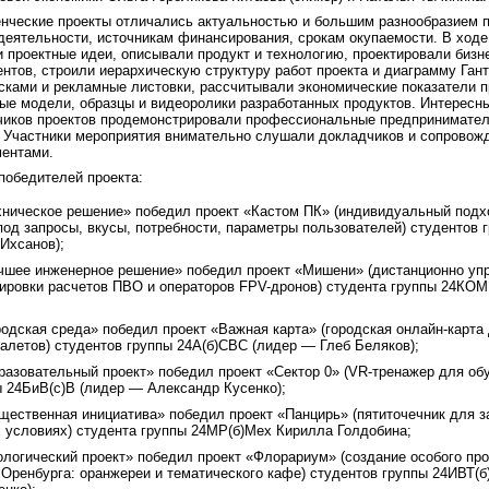
нческие проекты отличались актуальностью и большим разнообразием 
деятельности, источникам финансирования, срокам окупаемости. В ходе
 проектные идеи, описывали продукт и технологию, проектировали бизн
ентов, строили иерархическую структуру работ проекта и диаграмму Ган
сками и рекламные листовки, рассчитывали экономические показатели п
ые модели, образцы и видеоролики разработанных продуктов. Интересны
чиков проектов продемонстрировали профессиональные предпринимател
 Участники мероприятия внимательно слушали докладчиков и сопровож
ентами.
победителей проекта:
хническое решение» победил проект «Кастом ПК» (индивидуальный подх
под запросы, вкусы, потребности, параметры пользователей) студентов 
Ихсанов);
чшее инженерное решение» победил проект «Мишени» (дистанционно у
ировки расчетов ПВО и операторов FPV-дронов) студента группы 24КО
родская среда» победил проект «Важная карта» (городская онлайн-карта
алетов) студентов группы 24А(б)СВС (лидер — Глеб Беляков);
разовательный проект» победил проект «Сектор 0» (VR-тренажер для об
ы 24БиВ(с)В (лидер — Александр Кусенко);
щественная инициатива» победил проект «Панцирь» (пятиточечник для з
 условиях) студента группы 24МР(б)Мех Кирилла Голдобина;
ологический проект» победил проект «Флорариум» (создание особого пр
й Оренбурга: оранжереи и тематического кафе) студентов группы 24ИВТ(