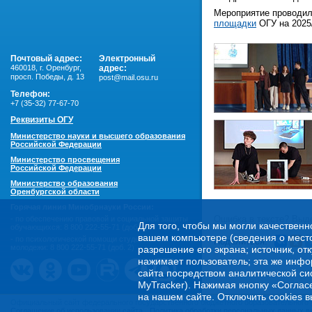
Мероприятие проводил
площадки
ОГУ на 2025
Почтовый адрес:
Электронный
460018
,
г. Оренбург,
адрес:
просп. Победы, д. 13
post@mail.osu.ru
Телефон:
+7 (35-32) 77-67-70
Реквизиты ОГУ
Министерство науки и высшего образования
Российской Федерации
Министерство просвещения
Российской Федерации
Министерство образования
Оренбургской области
Горячая линия Минобрнауки России:
Ошибка в тексте? Выде
- по обеспечению правовой и социальной защиты
Для того, чтобы мы могли качественн
обучающихся:
8 800 222-55-71 (доб. 1)
вашем компьютере (сведения о местоп
- по психологической помощи студенческой
Поделиться:
молодежи:
8 800 222-55-71 (доб. 2)
разрешение его экрана; источник, от
нажимает пользователь; эта же инфо
сайта посредством аналитической си
MyTracker). Нажимая кнопку «Соглас
на нашем сайте. Отключить cookies в
Официальный сайт федерального государственного бюджетного образовательного 
Соглашение об использовании сайта
Политика обработки персональных данных в