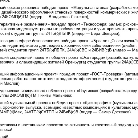
нко);
зайнерское решение» победил проект «Модульная стена» (разработка мо
я дизайнерского оформления стеновых поверхностей коммерческих и ж
ы 24КОМП(б)ТМ (лидер — Владислав Лютенко);
терактивные развлечения» победил проект «Техносфера: баланс рисков»
, которая моделирует реальные рабочие ситуации и учит принимать пра
ности) студентов группы 24ТБ(б)ПБПК (лидер — Вера Шевцова);
новация в сфере безопасности» победил проект «Браслет „Спаси жизнь“
слет-идентификатор для людей с хроническими заболеваниями (диабет, 
ей) студентов групп 24ТБ(б)ПБПК, 24А(б)СВС и 24БИВ(с)В (лидер — Ма
чший социальный проект» победил проект «Эхо города» (разработка кул
езрячих и слабовидящих жителей Оренбурга) студентов группы 24А(б)
чший информационный проект» победил проект «ГОСТ-Проверка» (автом
ческих работ на соответствие стандартам оформления) студентов групп
й Маслов);
уденческая инициатива» победил проект «Паутинка» (разработка маршру
руппы 24КОМП(б)ТМ Никиты Мальнева;
чший музыкальный проект» победил проект «Дискография» (музыкальная
я, хронологии выпуска, всемирно известных композициях в культовых м
 24МР(б)Мех, 24АТП(б)САТПП и 24БиВ(с)В (лидер — Самир Доскенов).
астникам и наставникам проектов за активность и креативный подход к
знеса!
лей!