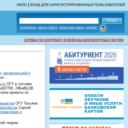
|
ЭИОС
ВХОД ДЛЯ ЗАРЕГИСТРИРОВАННЫХ ПОЛЬЗОВАТЕЛЕЙ
сообщить
телефоны
карта сайта
обратная связь
english
об
ошибке
СЛУЖБА ПО КОНТРАКТУ В ВОЙСКАХ БЕСПИЛОТНЫХ СИСТЕМ
, региональной и
а».
ута
ОГУ в составе
(б)ТПИ, 24БиВ(с)В,
свои проекты по
проектов
ОГУ Татьяна
омплексов
Сергей
правления и
ой теории,