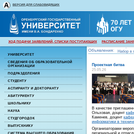
ВЕРСИЯ ДЛЯ СЛАБОВИДЯЩИХ
ХОД ПОДАЧИ ЗАЯВЛЕНИЙ, СПИСКИ ПОСТУПАЮЩИХ
РАСПИСАНИЕ ЗАН
Объявления:
Набор в 
УНИВЕРСИТЕТ
Набор в 
СВЕДЕНИЯ ОБ ОБРАЗОВАТЕЛЬНОЙ
Проектная битва
ОРГАНИЗАЦИИ
25.05.26
ПОДРАЗДЕЛЕНИЯ
СТУДЕНТУ
АСПИРАНТУ И ДОКТОРАНТУ
АБИТУРИЕНТУ
ШКОЛЬНИКУ
В качестве приглашен
НАУКА
Ольховая, доцент
каф
Каменев, доцент
кафе
СТУДГОРОДОК
информатики в технич
ВЫПУСКНИКУ
Организаторами мероп
региональной и отрасл
СИСТЕМА ВЫСШЕГО ОБРАЗОВАНИЯ