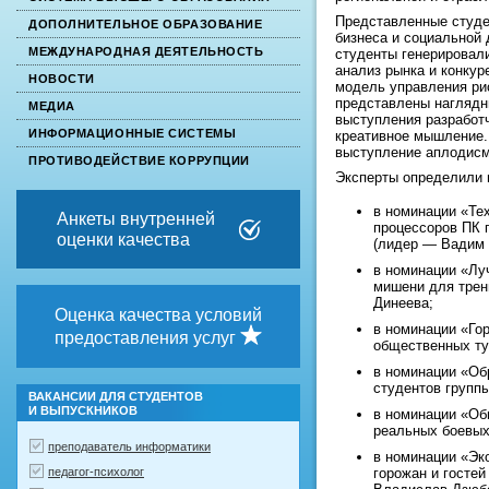
Представленные студе
ДОПОЛНИТЕЛЬНОЕ ОБРАЗОВАНИЕ
бизнеса и социальной 
МЕЖДУНАРОДНАЯ ДЕЯТЕЛЬНОСТЬ
студенты генерировали
анализ рынка и конкур
НОВОСТИ
модель управления ри
представлены наглядн
МЕДИА
выступления разработ
ИНФОРМАЦИОННЫЕ СИСТЕМЫ
креативное мышление.
выступление аплодисм
ПРОТИВОДЕЙСТВИЕ КОРРУПЦИИ
Эксперты определили 
в номинации «Те
Анкеты внутренней
процессоров ПК 
оценки качества
(лидер — Вадим 
в номинации «Лу
мишени для трен
Динеева;
Оценка качества условий
в номинации «Го
предоставления услуг
общественных ту
в номинации «Об
студентов групп
ВАКАНСИИ ДЛЯ СТУДЕНТОВ
И ВЫПУСКНИКОВ
в номинации «Об
реальных боевых
преподаватель информатики
в номинации «Эк
педагог-психолог
горожан и госте