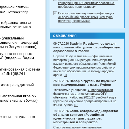
конференция «Энергетика: состояние,
проблемы, перспективы»
дульной плитки-
илых помещений)
Всероссийская научная конференция
«Евразийский диалог: язык, культура,
политика, экономика»
 (образовательная
вильные решения в
ОБЪЯВЛЕНИЯ
» (уникальный
эпилепсия, аллергии)
09.07.2026
Study in Russia — портал для
рина Загуменникова);
иностранных абитуриентов, выбирающих
образование в России
ьтурных сенсорных
Портал Study in Russia — официальный
СВС (лидер — Вадим
информационный ресурс Министерства
науки и высшего образования Российской
Федерации для продвижения российского
атизированная система
высшего образования на международной
ы 24ИВТ(б)САП
арене.
›››
25.06.2026
Набор в группы по изучению
тизатора аудиторий
программирования на языке Python
Уважаемые учащиеся!
Университетская
физико-математическая школа
ОГУ
 настольная игра об
объявляет набор на 2026/27 учебный год в
узыкальных альбомах)
группы по изучению программирования на
языке Python.
›››
14.05.2026
Стань автором медиапроекта:
объявлен конкурс «Российская
 решению актуальных
идентичность» для студентов,
магистрантов и аспирантов
Стартовала заявочная кампания