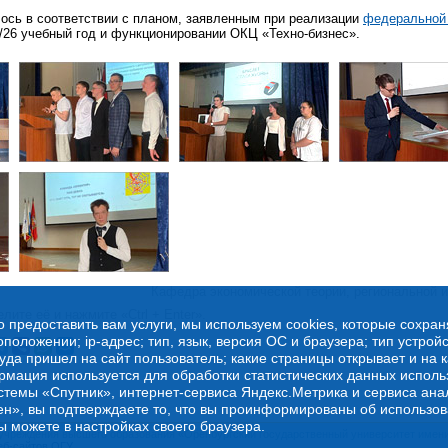
ось в соответствии с планом, заявленным при реализации
федеральной
/26 учебный год и функционировании ОКЦ «Техно-бизнес».
Кафедра экономической теории, региональной и
лите её и нажмите «Ctrl + Enter».
о предоставить вам услуги, мы используем cookies, которые сохра
оложении; ip-адрес; тип, язык, версия ОС и браузера; тип устройс
куда пришел на сайт пользователь; какие страницы открывает и на 
рмация используется для обработки статистических данных испол
стемы «Спутник», интернет-сервиса Яндекс.Метрика и сервиса ана
ен», вы подтверждаете то, что вы проинформированы об использов
ы можете в настройках своего браузера.
учреждения высшего образования «Оренбургский государственный университет имени 
еб-сайтов ОГУ