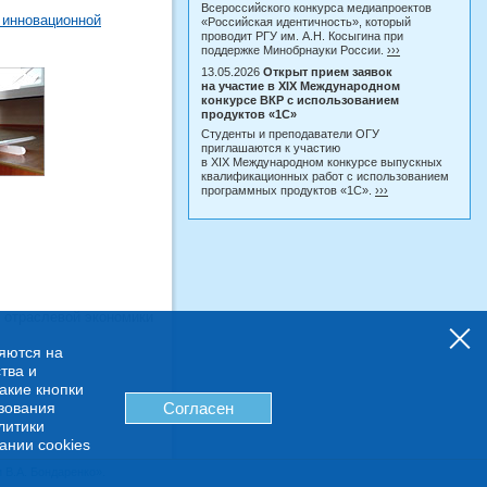
Всероссийского конкурса медиапроектов
 инновационной
«Российская идентичность», который
проводит РГУ им. А.Н. Косыгина при
поддержке Минобрнауки России.
›››
13.05.2026
Открыт прием заявок
на участие в XIX Международном
конкурсе ВКР с использованием
продуктов «1С»
Студенты и преподаватели ОГУ
приглашаются к участию
в XIX Международном конкурсе выпускных
квалификационных работ с использованием
программных продуктов «1С».
›››
 отраслевой экономики
няются на
тва и
какие кнопки
ьзования
Согласен
литики
ании cookies
В.А. Бондаренко».