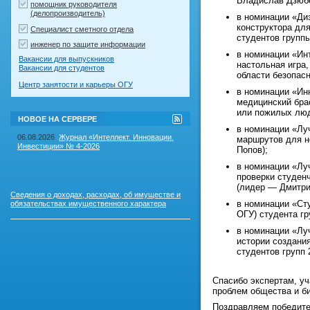
Владислав Дзюбе
помощник руководителя
(делопроизводитель)
в номинации «Ди
конструктора дл
Специалист сметного отдела
студентов групп
инженер по защите информации
в номинации «Ин
Вакансии для выпускников
настольная игра
Вакансии для студентов
области безопас
Центр занятости и карьеры ОГУ
в номинации «Ин
медицинский бра
или пожилых люд
RSS-
НОВОЕ НА СЕРВЕРЕ
лента
в номинации «Лу
"Новое
06.08.2026
Журнал «Интеллект. Инновации.
маршрутов для н
на
Инвестиции» № 4-2026
Попов);
сервере"
в номинации «Лу
проверки студен
(лидер — Дмитри
Сведения о доходах, расходах, об имуществе и
в номинации «Ст
обязательствах имущественного характера
ОГУ) студента г
в номинации «Лу
истории создани
студентов групп
Спасибо экспертам, уч
проблем общества и би
Поздравляем победите